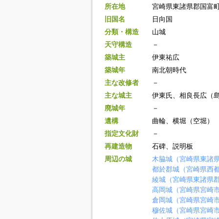
所在地
宮崎県東諸県郡国富
旧国名
日向国
分類・構造
山城
天守構造
－
築城主
伊東祐広
築城年
南北朝時代
主な改修者
－
主な城主
伊東氏、相良長広（
廃城年
－
遺構
曲輪、横堀（空堀）
指定文化財
－
再建造物
石碑、説明板
周辺の城
木脇城（宮崎県東諸
都於郡城（宮崎県西
綾城（宮崎県東諸県
高岡城（宮崎県宮崎
倉岡城（宮崎県宮崎
穆佐城（宮崎県宮崎