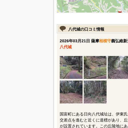
八代城の口コミ情報
2026年03月21日 薩摩
相模守
義弘維新
八代城
国富町にある日向八代城址は、伊東氏
交差点を進むと近くに道標があり、丘
が設置されています。この丘陵地にあ