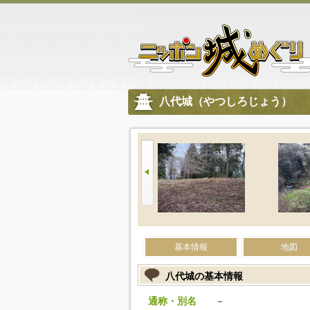
八代城（やつしろじょう）
基本情報
地図
八代城の基本情報
通称・別名
－