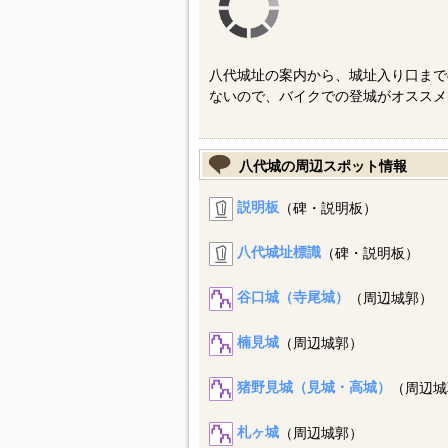
八代城址の案内から、城址入り口まで
ないので、バイクでの登城がオススメ
八代城の周辺スポット情報
説明板
（碑・説明板）
八代城址標識
（碑・説明板）
谷口城（寺尾城）
（周辺城郭）
楠見城
（周辺城郭）
猪野見城（見城・高城）
（周辺城