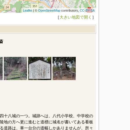
Leaflet
| ©
OpenStreetMap
contributors,
CC-BY-SA
［
大きい地図で開く
］
斎
四十八城の一つ。城跡へは、八代小学校、中学校の
陵地の方へ更に進むと道標に城名が書いてある看板
る道路は、車一台分の道幅しかありませんが、所々