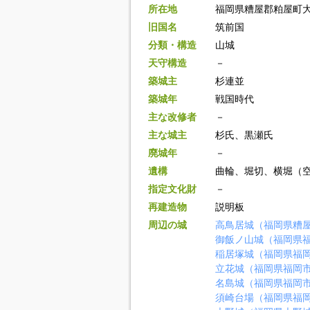
所在地
福岡県糟屋郡粕屋町
旧国名
筑前国
分類・構造
山城
天守構造
－
築城主
杉連並
築城年
戦国時代
主な改修者
－
主な城主
杉氏、黒瀬氏
廃城年
－
遺構
曲輪、堀切、横堀（
指定文化財
－
再建造物
説明板
周辺の城
高鳥居城（福岡県糟
御飯ノ山城（福岡県
稲居塚城（福岡県福
立花城（福岡県福岡
名島城（福岡県福岡
須崎台場（福岡県福