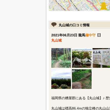
丸山城の口コミ情報
2021年06月23日 龍馬
備中守
【】
丸山城
福岡県の糟屋郡にある【丸山城】♪ 
丸山城は標高86.4mの独立峰の丸山