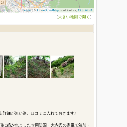
Leaflet
| ©
OpenStreetMap
contributors,
CC-BY-SA
［
大きい地図で開く
］
歴史詳細が無い為、口コミに入れておきます♪
山頂に築かれました☆周防国・大内氏の家臣で筑前・