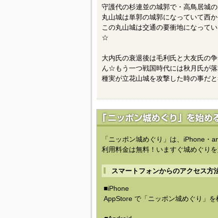
守護代の杉連並の城郭で・高鳥居城の
丸山城は単郭の城郭になっていて西か
この丸山城は交通の要衝地になってい
☆
大内氏の衰退後は毛利氏と大友氏の争
ん☆もう一つ戦国時代には秋月氏が落
種実が立花山城を攻撃した時の事だと
「ニッポン城めぐり」は、iPhone・a
利用料金は無料！いますぐ城めぐりを
スマートフォンからのアクセス方
■iPhone
AppStore で「ニッポン城めぐり」