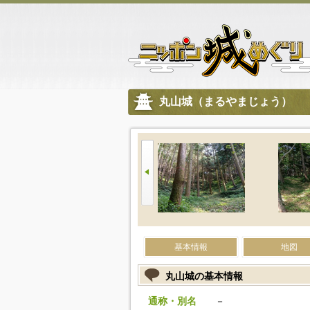
丸山城（まるやまじょう）
基本情報
地図
丸山城の基本情報
通称・別名
－