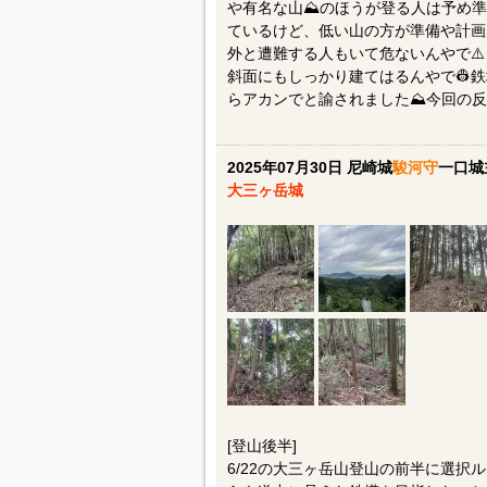
や有名な山⛰️のほうが登る人は予め
ているけど、低い山の方が準備や計画
外と遭難する人もいて危ないんやで⚠
斜面にもしっかり建てはるんやで👷
らアカンでと諭されました⛰️今回の反省
2025年07月30日 尼崎城
駿河守
一口城
大三ヶ岳城
[登山後半]
6/22の大三ヶ岳山登山の前半に選