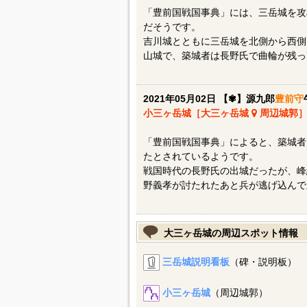
「豊前国戦国事典」には、三岳城を攻
だそうです。
吉川城とともに三岳城を北側から西側
山城で、築城者は長野氏で曲輪が残っ
2021年05月02日 【✾】源九郎
豊前守
小三ヶ岳城［大三ヶ岳城
周辺城郭
「豊前国戦国事典」によると、築城者は長
たとされているようです。
戦国時代の長野氏の出城だったが、峰
野義孝が討たれたあと兵が逃げ込んで
大三ヶ岳城の周辺スポット情報
三岳城説明看板
（碑・説明板）
小三ヶ岳城
（周辺城郭）