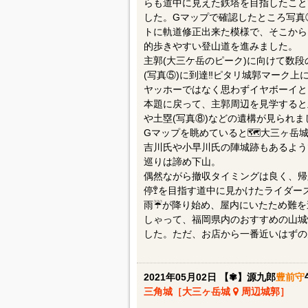
らも道中に見えた鉄塔を目指したこと
した。Gマップで確認したところ写真
トに軌道修正出来た模様で、そこから
的歩きやすい登山道を進みました。
主郭(大三ケ岳のピーク)に向けて数
(写真⑤)に到達‼️ピタリ城郭マーク
ヤッホーではなく思わずイヤボーイと
本題に戻って、主郭周辺を見学すると主
や土塁(写真⑧)などの遺構が見られま
Gマップを眺めていると🗺️大三ヶ岳
吉川氏や小早川氏の陣城跡もあるよう
巡りは諦め下山。
偶然ながら撤収タイミングは良く、帰
停🚏を目指す道中に見かけたライダー
雨☔️が降り始め、屋内にいたため難
しゃって、福岡県内のおすすめの山城
した。ただ、お店から一番近いはずの
2021年05月02日 【✾】源九郎
豊前守
三角城［大三ヶ岳城
周辺城郭］