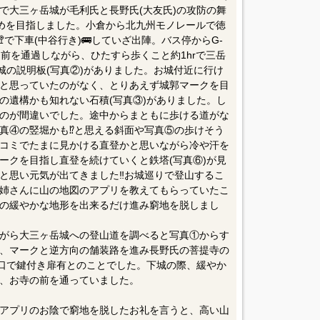
で大三ヶ岳城が毛利氏と長野氏(大友氏)の攻防の舞
めを目指しました。小倉から北九州モノレールで徳
で下車(中谷行き)🚌していざ出陣。バス停からG-
前を通過しながら、ひたすら歩くこと約1hrで三岳
城の説明板(写真②)がありました。お城付近に行け
と思っていたのがなく、とりあえず城郭マークを目
の遺構かも知れない石積(写真③)がありました。し
のが間違いでした。途中からまともに歩ける道がな
真④の竪堀かも⁉️と思える斜面や写真⑤の歩けそう
コミでたまに見かける直登かと思いながら冷や汗を
ークを目指し直登を続けていくと鉄塔(写真⑥)が見
と思い元気が出てきました‼️お城巡りで登山するこ
姉さんに山の地図のアプリを教えてもらっていたこ
の緩やかな地形を出来るだけ進み窮地を脱しまし
がら大三ヶ岳城への登山道を調べると写真①からす
、マークと逆方向の舗装路を進み長野氏の菩提寺の
登口で鍵付き扉有とのことでした。下城の際、緩やか
、お寺の前を通っていました。
アプリのお陰で窮地を脱したお礼を言うと、高い山