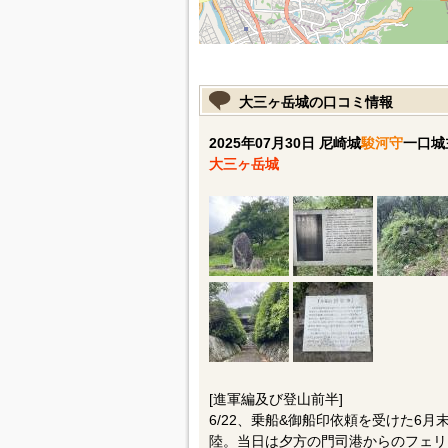
大三ヶ岳城の口コミ情報
2025年07月30日 尼崎城
駿河守
一口城
大三ヶ岳城
[進軍編及び登山前半]
6/22、乗船&御船印依頼を受けた6
陸。当日は夕方の門司港からのフェリ