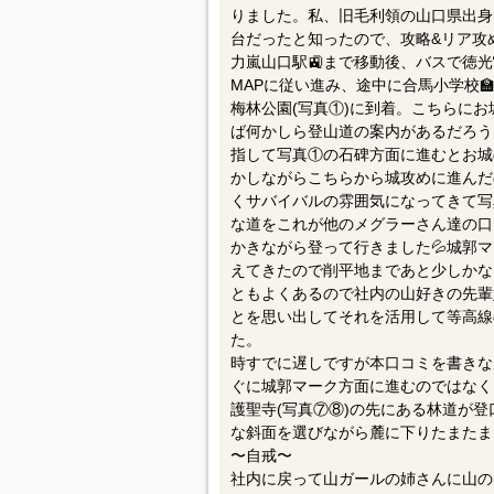
りました。私、旧毛利領の山口県出身
台だったと知ったので、攻略&リア攻
力嵐山口駅🚉まで移動後、バスで徳光
MAPに従い進み、途中に合馬小学校
梅林公園(写真①)に到着。こちらにお
ば何かしら登山道の案内があるだろう
指して写真①の石碑方面に進むとお城
かしながらこちらから城攻めに進んだ
くサバイバルの雰囲気になってきて写
な道をこれが他のメグラーさん達の口
かきながら登って行きました💦城郭マ
えてきたので削平地まであと少しかな
ともよくあるので社内の山好きの先輩
とを思い出してそれを活用して等高線
た。
時すでに遅しですが本口コミを書きな
ぐに城郭マーク方面に進むのではなく
護聖寺(写真⑦⑧)の先にある林道が
な斜面を選びながら麓に下りたまたま
〜自戒〜
社内に戻って山ガールの姉さんに山の