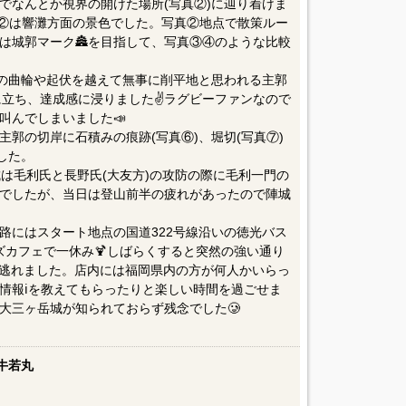
でなんとか視界の開けた場所(写真②)に辿り着けま
②は響灘方面の景色でした。写真②地点で散策ルー
は城郭マーク🏯を目指して、写真③④のような比較
段の曲輪や起伏を越えて無事に削平地と思われる主郭
上に立ち、達成感に浸りました✌️ラグビーファンなので
叫んでしまいました📣
郭の切岸に石積みの痕跡(写真⑥)、堀切(写真⑦)
した。
城は毛利氏と長野氏(大友方)の攻防の際に毛利一門の
でしたが、当日は登山前半の疲れがあったので陣城
路にはスタート地点の国道322号線沿いの徳光バス
ズカフェで一休み🍹しばらくすると突然の強い通り
を逃れました。店内には福岡県内の方が何人かいらっ
情報ℹ️を教えてもらったりと楽しい時間を過ごせま
大三ヶ岳城が知られておらず残念でした🥲
牛若丸