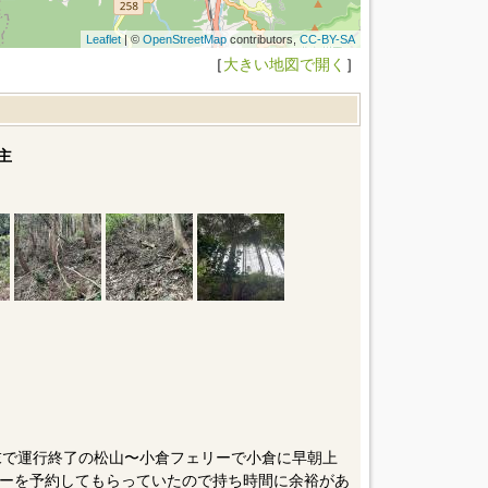
Leaflet
| ©
OpenStreetMap
contributors,
CC-BY-SA
［
大きい地図で開く
］
主
月末で運行終了の松山〜小倉フェリーで小倉に早朝上
ーを予約してもらっていたので持ち時間に余裕があ