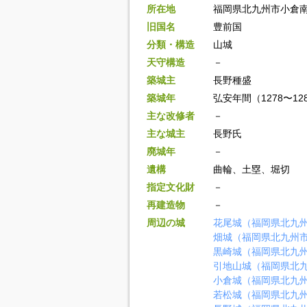
所在地
福岡県北九州市小倉
旧国名
豊前国
分類・構造
山城
天守構造
－
築城主
長野種盛
築城年
弘安年間（1278〜12
主な改修者
－
主な城主
長野氏
廃城年
－
遺構
曲輪、土塁、堀切
指定文化財
－
再建造物
－
周辺の城
花尾城（福岡県北九
畑城（福岡県北九州
黒崎城（福岡県北九
引地山城（福岡県北
小倉城（福岡県北九
若松城（福岡県北九