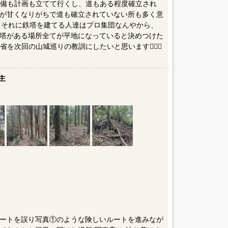
準備も計画も立てて行くし、道もある程度確立され
が甘くなりがちで道も確立されていない所も多く意
️ それに鉄塔を建てる人達はプロ集団なんやから、
鉄塔がある場所全てが平地になっていると決めつけた
を次回の山城巡りの教訓にしたいと思います🙇🏻‍♂️
主
択ルートを誤り写真①のような険しいルートを進みなが