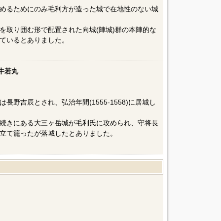
めるためにのみ毛利方が造った城で在地性のない城
を取り囲む形で配置された向城(陣城)群の本陣的な
ているとありました。
牛若丸
］
野吉辰とされ、弘治年間(1555-1558)に居城し
続きにある大三ヶ岳城が毛利氏に攻められ、守将長
立て籠ったが落城したとありました。