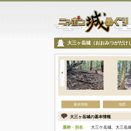
大三ヶ岳城（おおみつがだけ
基本情報
地図
大三ヶ岳城の基本情報
通称・別名
大三ケ岳城、大三岳