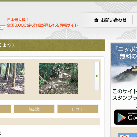
じょう）
解説文
口コミ
城