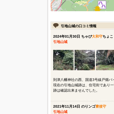
引地山城の口コミ情報
2024年01月30日 ちゃぴ
大和守
ちょこ
引地山城
到津八幡神社の西、国道3号線戸畑バ
現在の引地山城跡は、住宅街であり一
跡は確認出来ませんでした。
2021年11月14日 のりンゴ
豊後守
引地山城