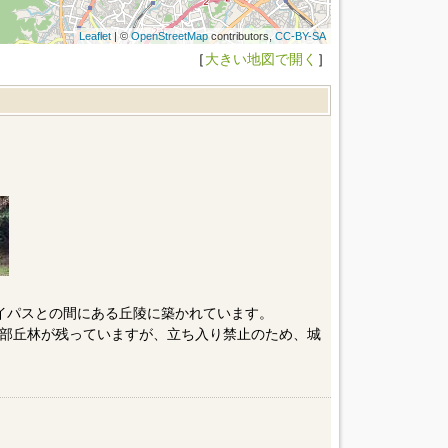
Leaflet
| ©
OpenStreetMap
contributors,
CC-BY-SA
［
大きい地図で開く
］
イパスとの間にある丘陵に築かれています。
部丘林が残っていますが、立ち入り禁止のため、城