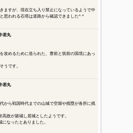
きますが、現在立ち入り禁止になっているようで中
と思われる石塔は道路から確認できました^ ^
牛若丸
を攻めるために造られた、豊前と筑前の国境にあっ
そうです。
牛若丸
代から戦国時代までの山城で空堀や残塁が各所に残
秋と規矩高政が築城し居城としたようです。
の居城になったとありました。