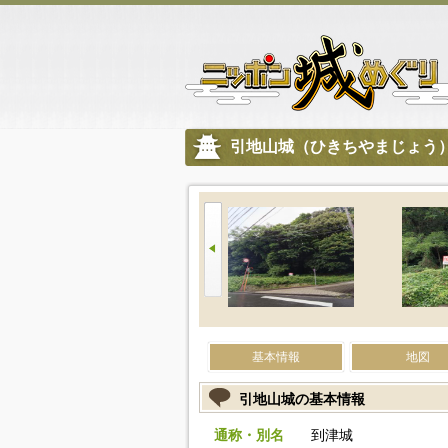
引地山城（ひきちやまじょう
基本情報
地図
引地山城の基本情報
通称・別名
到津城