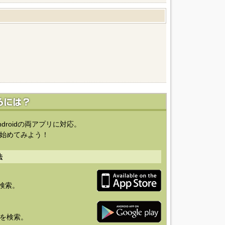
ndroidの両アプリに対応。
始めてみよう！
法
を検索。
り」を検索。