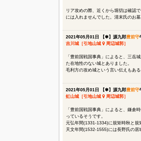
リア攻めの際、近くから堀切は確認で
には入れませんでした。清末氏のお墓
2021年05月01日 【✾】源九郎
豊前守
吉川城［引地山城
周辺城郭］
「豊前国戦国事典」によると、三岳城
た在地性のない城とありました。
毛利方の攻め城という言い伝えもある
2021年05月01日 【✾】源九郎
豊前守
虹山城［引地山城
周辺城郭］
「豊前国戦国事典」によると、鎌倉時
っているそうです。
元弘年間(1331-1334)に規矩時
天文年間(1532-1555)には長野氏