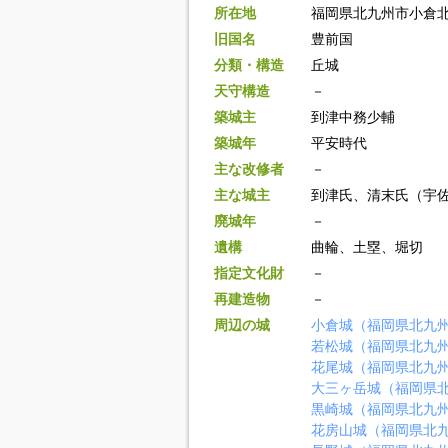
所在地
福岡県北九州市小倉北
旧国名
豊前国
分類・構造
丘城
天守構造
－
築城主
到津中務少輔
築城年
平安時代
主な改修者
－
主な城主
到津氏、清末氏（宇
廃城年
－
遺構
曲輪、土塁、堀切
指定文化財
－
再建造物
－
周辺の城
小倉城（福岡県北九
若松城（福岡県北九
花尾城（福岡県北九
大三ヶ岳城（福岡県
黒崎城（福岡県北九
花房山城（福岡県北