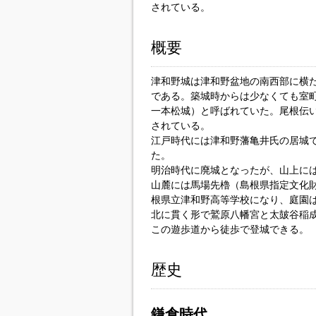
されている。
概要
津和野城は津和野盆地の南西部に横た
である。築城時からは少なくても室
一本松城）と呼ばれていた。尾根伝
されている。
江戸時代には津和野藩亀井氏の居城
た。
明治時代に廃城となったが、山上に
山麓には馬場先櫓（島根県指定文化
根県立津和野高等学校になり、庭園
北に貫く形で鷲原八幡宮と太皷谷稲
この遊歩道から徒歩で登城できる。
歴史
鎌倉時代