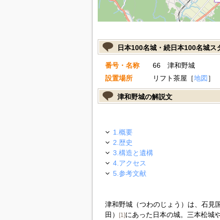
日本100名城・続日本100名城
番号・名称
66 津和野城
設置場所
リフト茶屋［
地図
］
津和野城の解説文
1.概要
2.歴史
3.構造と遺構
4.アクセス
5.参考文献
津和野城（つわのじょう）は、石見
田）
にあった日本の城。三本松城
[1]