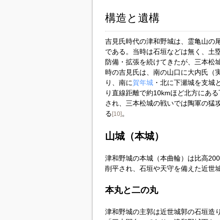
構造と遺構
吉見氏時代の津和野城は、霊亀山の
である。当時は石垣などは無く、土
防備・拡張を続けてきたが、三本松
時の吉見氏は、南の山口に大内氏（
り、南に
賀年城
・北に下瀬城を支城
り直線距離で約10kmほど北方にあ
され、三本松城の戦いでは陶軍の猛
る
。
[10]
山城（本城）
津和野城の本城（本曲輪）は比高20
削平され、石垣や天守を備えた近世
本丸と二の丸
津和野城の主郭は近世城郭の石垣造