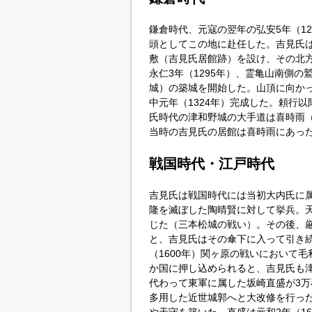
鎌倉時代、元寇の翌年の弘安5年（1
頭としてこの地に赴任した。吉見氏
敷（吉見氏居館跡）を設け、その北
永仁3年（1295年）、霊亀山南側
城）の築城を開始した。山頂に向か
中元年（1324年）完成した。頼行
氏時代の津和野城の大手道は喜時雨
当時の吉見氏の居館は喜時雨にあっ
戦国時代・江戸時代
吉見氏は戦国時代には当初大内氏に属
隆を滅ぼした陶晴賢に対して挙兵。天文
じた（三本松城の戦い）。その後、
と、吉見氏はその傘下に入って引き
（1600年）関ヶ原の戦いにおいて
か国に押し込められると、吉見氏も
代わって東軍に属した坂崎直盛が3万
多用した近世城郭へと大改修を行っ