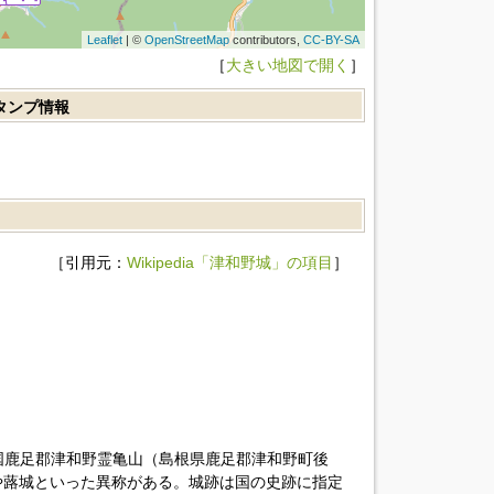
Leaflet
| ©
OpenStreetMap
contributors,
CC-BY-SA
［
大きい地図で開く
］
スタンプ情報
［引用元：
Wikipedia「津和野城」の項目
］
国鹿足郡津和野霊亀山（島根県鹿足郡津和野町後
や蕗城といった異称がある。城跡は国の史跡に指定