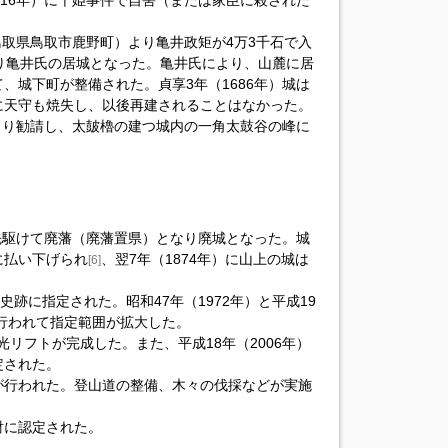
616年）に千姫事件で自害（または家臣に殺された
鳥取県鳥取市鹿野町）より亀井政矩が4万3千石で入
り亀井氏の居城となった。亀井氏により、山麓に居
、城下町が整備された。貞享3年（1686年）城は
に天守も焼失し、以後再建されることはなかった。
荷より勧請し、太皷櫓の建つ城内の一角太鼓谷の峰に
に先駆けて廃藩（廃藩置県）となり廃城となった。城
に払い下げられ
、翌7年（1874年）に山上の城は
[6]
の史跡に指定された。昭和47年（1972年）と平成19
が行われて指定範囲が拡大した。
観光リフトが完成した。また、平成18年（2006年）
定された。
が行われた。登山道の整備、木々の伐採などが実施
化財に認定された。