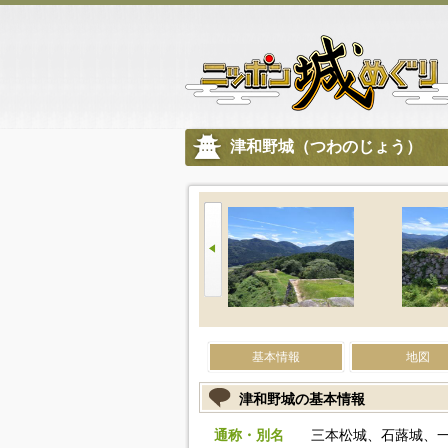
津和野城（つわのじょう）
基本情報
地図
津和野城の基本情報
通称・別名
三本松城、石蕗城、