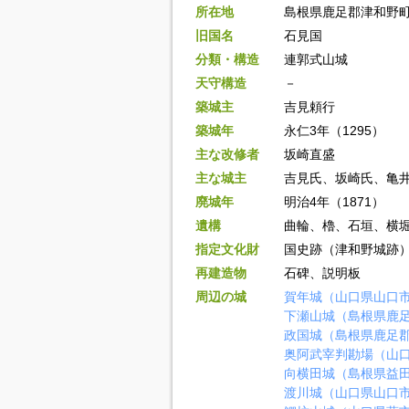
所在地
島根県鹿足郡津和野
旧国名
石見国
分類・構造
連郭式山城
天守構造
－
築城主
吉見頼行
築城年
永仁3年（1295）
主な改修者
坂崎直盛
主な城主
吉見氏、坂崎氏、亀
廃城年
明治4年（1871）
遺構
曲輪、櫓、石垣、横
指定文化財
国史跡（津和野城跡
再建造物
石碑、説明板
周辺の城
賀年城（山口県山口
下瀬山城（島根県鹿
政国城（島根県鹿足
奥阿武宰判勘場（山
向横田城（島根県益
渡川城（山口県山口