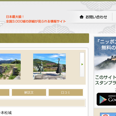
解説文
口コミ
一本松城