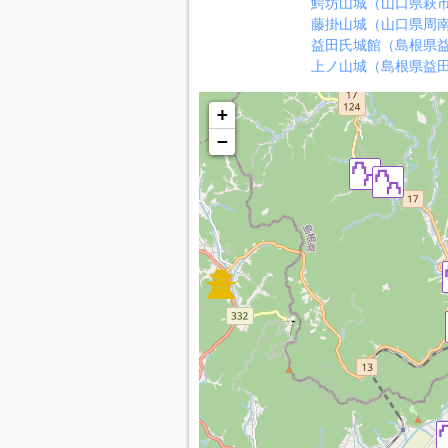
鰐坊山城（山口県萩
藤掛山城（山口県周
益田氏城館（島根県
上ノ山城（島根県益
+
−