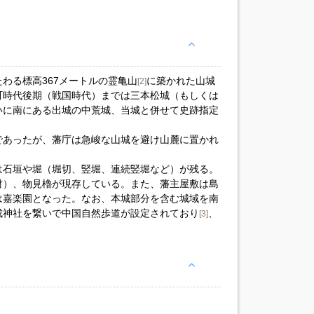
わる標高367メートルの霊亀山
に築かれた山城
[2]
町時代後期（戦国時代）までは三本松城（もしくは
いに南にある出城の中荒城、当城と併せて史跡指定
であったが、藩庁は急峻な山城を避け山麓に置かれ
は石垣や堀（堀切、竪堀、連続竪堀など）が残る。
財）、物見櫓が現存している。また、藩主屋敷は島
は嘉楽園となった。なお、本城部分を含む城域を南
成神社を繋いで中国自然歩道が設定されており
、
[3]