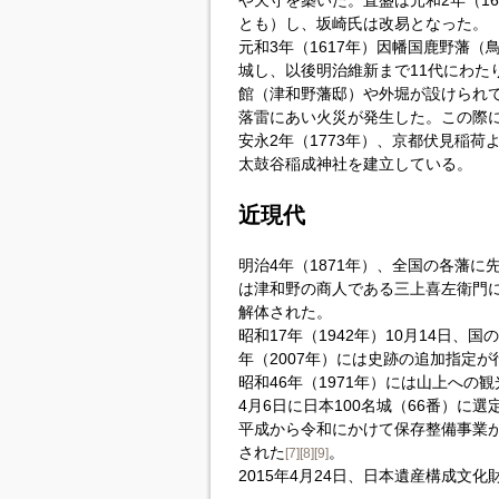
や天守を築いた。直盛は元和2年（1
とも）し、坂崎氏は改易となった。
元和3年（1617年）因幡国鹿野藩（
城し、以後明治維新まで11代にわた
館（津和野藩邸）や外堀が設けられて
落雷にあい火災が発生した。この際
安永2年（1773年）、京都伏見稲
太鼓谷稲成神社を建立している。
近現代
明治4年（1871年）、全国の各藩
は津和野の商人である三上喜左衛門
解体された。
昭和17年（1942年）10月14日、国
年（2007年）には史跡の追加指定
昭和46年（1971年）には山上への
4月6日に日本100名城（66番）に選
平成から令和にかけて保存整備事業
された
。
[7]
[8]
[9]
2015年4月24日、日本遺産構成文