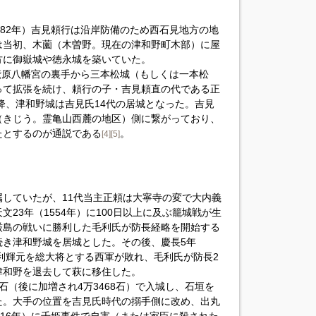
282年）吉見頼行は沿岸防備のため西石見地方の地
は当初、木薗（木曽野。現在の津和野町木部）に屋
方に御嶽城や徳永城を築いていた。
の鷲原八幡宮の裏手から三本松城（もしくは一本松
って拡張を続け、頼行の子・吉見頼直の代である正
以降、津和野城は吉見氏14代の居城となった。吉見
（きじう。霊亀山西麓の地区）側に繋がっており、
たとするのが通説である
。
[4]
[5]
していたが、11代当主正頼は大寧寺の変で大内義
23年（1554年）に100日以上に及ぶ籠城戦が生
厳島の戦いに勝利した毛利氏が防長経略を開始する
続き津和野城を居城とした。その後、慶長5年
毛利輝元を総大将とする西軍が敗れ、毛利氏が防長2
津和野を退去して萩に移住した。
石（後に加増され4万3468石）で入城し、石垣を
た。大手の位置を吉見氏時代の搦手側に改め、出丸