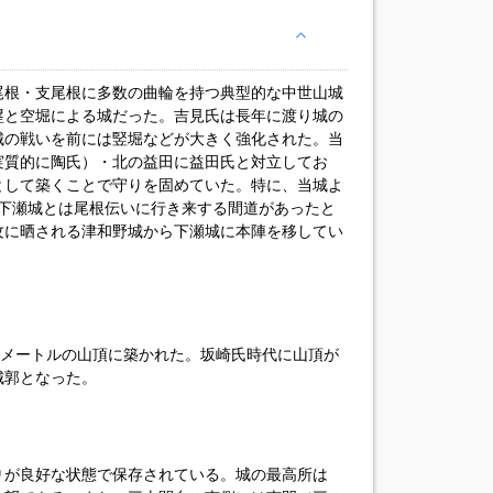
尾根・支尾根に多数の曲輪を持つ典型的な中世山城
塁と空堀による城だった。吉見氏は長年に渡り城の
城の戦いを前には竪堀などが大きく強化された。当
実質的に陶氏）・北の益田に益田氏と対立してお
として築くことで守りを固めていた。特に、当城よ
る下瀬城とは尾根伝いに行き来する間道があったと
攻に晒される津和野城から下瀬城に本陣を移してい
0メートルの山頂に築かれた。坂崎氏時代に山頂が
城郭となった。
りが良好な状態で保存されている。城の最高所は