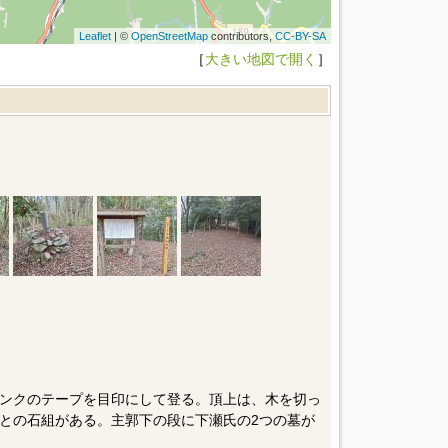
Leaflet
| ©
OpenStreetMap
contributors,
CC-BY-SA
［
大きい地図で開く
］
ンクのテープを目印にして登る。頂上は、木を切っ
との石組がある。主郭下の段に下瀬氏の2つの墓が