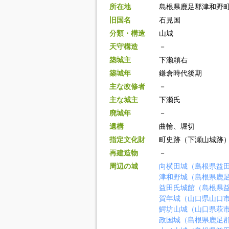
所在地
島根県鹿足郡津和野
旧国名
石見国
分類・構造
山城
天守構造
－
築城主
下瀬頼右
築城年
鎌倉時代後期
主な改修者
－
主な城主
下瀬氏
廃城年
－
遺構
曲輪、堀切
指定文化財
町史跡（下瀬山城跡
再建造物
－
周辺の城
向横田城（島根県益
津和野城（島根県鹿
益田氏城館（島根県
賀年城（山口県山口
鰐坊山城（山口県萩
政国城（島根県鹿足