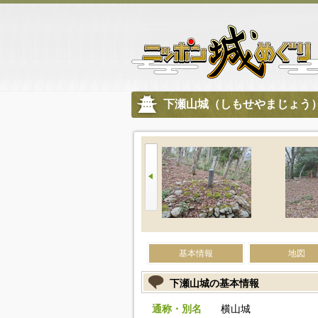
下瀬山城（しもせやまじょう
基本情報
地図
下瀬山城の基本情報
通称・別名
横山城