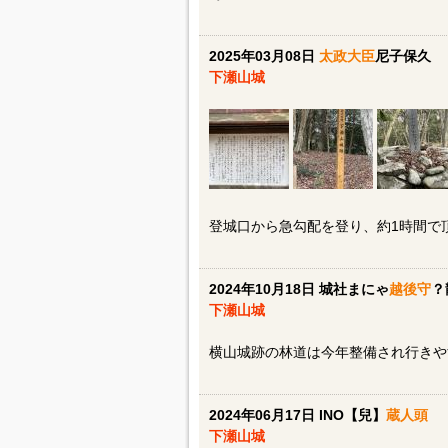
2025年03月08日
太政大臣
尼子保久
下瀬山城
登城口から急勾配を登り、約1時間で
2024年10月18日 城社まにゃ
越後守
？
下瀬山城
横山城跡の林道は今年整備され行きや
2024年06月17日 INO【兒】
蔵人頭
下瀬山城