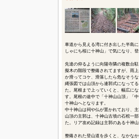
車道から見える湾に付き出した半島に
しゃにち桜に十神山」で気になり、登
先達の仰るように向陽寺隣の複数台駐
擬木の階段で整備されてますが、雨上
か滑ってコケ、滑落したら危なそうな
縄張図では山頂から連郭式になってる
た。尾根まで上っていくと、幅広にな
す。尾根の途中で「十神山山頂」「中
十神山へとなります。
中十神山は祠や仏が置かれており、主
山頂の主郭は、十神山古墳の石棺一部
た。リア攻め記録は主郭のある十神山
整備された登山道を歩くと、なかなか