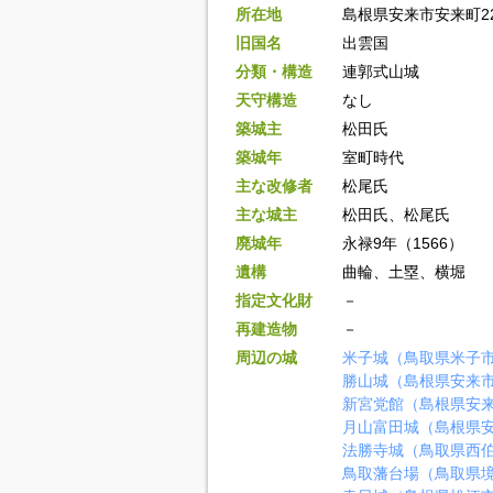
所在地
島根県安来市安来町22
旧国名
出雲国
分類・構造
連郭式山城
天守構造
なし
築城主
松田氏
築城年
室町時代
主な改修者
松尾氏
主な城主
松田氏、松尾氏
廃城年
永禄9年（1566）
遺構
曲輪、土塁、横堀
指定文化財
－
再建造物
－
周辺の城
米子城（鳥取県米子
勝山城（島根県安来
新宮党館（島根県安
月山富田城（島根県
法勝寺城（鳥取県西
鳥取藩台場（鳥取県