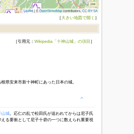
Leaflet
| ©
OpenStreetMap
contributors,
CC-BY-SA
［
大きい地図で開く
］
［引用元：
Wikipedia「十神山城」の項目
］
島根県安来市新十神町にあった日本の城。
平山城
。応仁の乱で松田氏が追われてからは尼子氏
抑える要衝として尼子十砦の一つに数えられ重要視