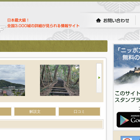
）
解説文
口コミ