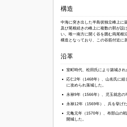
構造
中海に突き出した半島状独立峰上に
及び尾根続きの峰上に複数の郭が設
い。唯一南方に開く谷を囲む両尾根
構造となっており、この谷筋付近に
沿革
室町時代、松田氏により築城され
応仁2年（1468年）、山名氏に
に攻められ落城した。
永禄9年（1566年）、児玉就忠
永禄12年（1569年）、兵を挙
元亀元年（1570年）、布部山の
開城した。