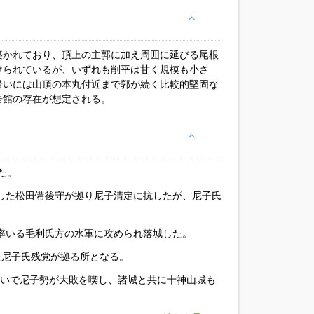
築かれており、頂上の主郭に加え周囲に延びる尾根
けられているが、いずれも削平は甘く規模も小さ
沿いには山頂の本丸付近まで郭が続く比較的堅固な
居館の存在が想定される。
た。
組した松田備後守が拠り尼子清定に抗したが、尼子氏
の率いる毛利氏方の水軍に攻められ落城した。
げた尼子氏残党が拠る所となる。
戦いで尼子勢が大敗を喫し、諸城と共に十神山城も