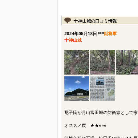
十神山城の口コミ情報
2024年05月18日 ᴿᴱᴰ
副将軍
十神山城
尼子氏が月山富田城の防衛線として家
オススメ度 ★★⭐︎⭐︎⭐︎