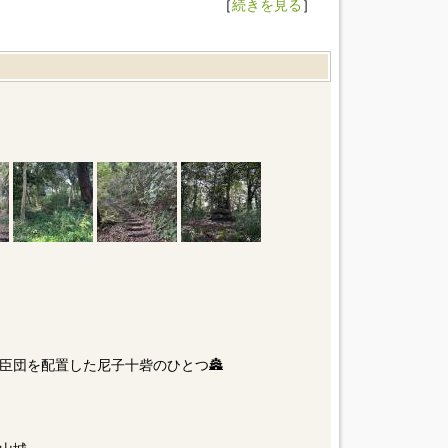
［
続きを見る
］
臣団を配置した尼子十砦のひとつ🏯