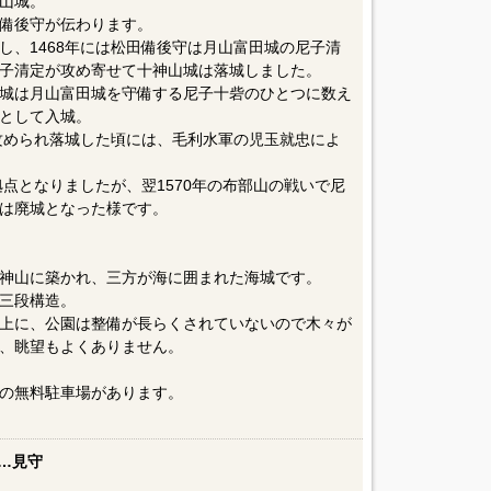
山城。
備後守が伝わります。
し、1468年には松田備後守は月山富田城の尼子清
子清定が攻め寄せて十神山城は落城しました。
城は月山富田城を守備する尼子十砦のひとつに数え
として入城。
が攻められ落城した頃には、毛利水軍の児玉就忠によ
拠点となりましたが、翌1570年の布部山の戦いで尼
は廃城となった様です。
十神山に築かれ、三方が海に囲まれた海城です。
三段構造。
上に、公園は整備が長らくされていないので木々が
、眺望もよくありません。
の無料駐車場があります。
…見守