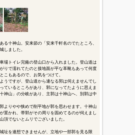
ある十神山。安来節の「安来千軒名のでたところ、
城しました。
車場トイレ完備の登山口から入れました。登山道は
がりで濡れてたのと接地面が平な革靴もあって何度
とこもあるので、お気をつけて。
ようですが、登山道から連なる郭は伺えませんでし
っているところがあり、郭になってたように思えま
十神山」の分岐があり、主郭は十神山へ、別郭は中
郭よりやや狭めで削平地が郭を思わせます。十神山
が置かれ、帯郭がその周りを固めてるのが伺えまし
山頂でないとムリでございました。
城址を連想できませんが、立地や一部郭を見る限