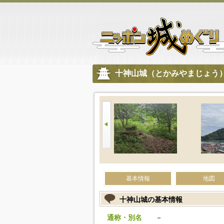
十神山城（とかみやまじょう
基本情報
地図
十神山城の基本情報
通称・別名
－