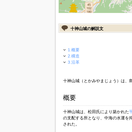
十神山城の解説文
1.概要
2.構造
3.沿革
十神山城（とかみやまじょう）は、
概要
十神山城は、松田氏により築かれた
の支配する所となり、中海の水運を
された。