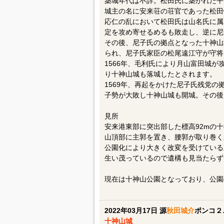
築城年代は不詳。松田氏に築かれた平
城主の名に安来荘の荘官であった松田
応仁の乱において松田氏は山名氏に属
定を攻め寄せるめるも敗走し、逆に尼
その後、尼子氏の拠点となった十神山
られ、尼子氏家臣の松尾遠江守が守将
1566年、毛利氏により月山富田城
り十神山城も落城したとされます。
1569年、再起をかけた尼子氏残党の
子勢が大敗し十神山城も開城。その後
見所
安来港東部に突出部した標高92mの
山頂部に主郭を置き、腰郭が取り巻く
公園化により大きく改変を受けている
生い茂っているので遺構も見当たらず
現在は十神山公園となっており、公園
2022年03月17日 源
秋田城介
ポンコ２
十神山城