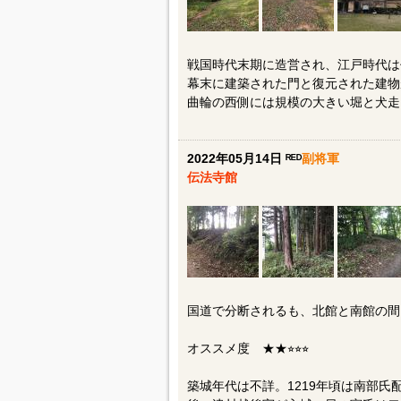
戦国時代末期に造営され、江戸時代は
幕末に建築された門と復元された建物
曲輪の西側には規模の大きい堀と犬走
2022年05月14日 ᴿᴱᴰ
副将軍
伝法寺館
国道で分断されるも、北館と南館の間
オススメ度 ★★⭐︎⭐︎⭐︎
築城年代は不詳。1219年頃は南部