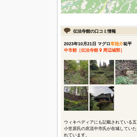
伝法寺館の口コミ情報
2023年10月21日 マグロ
常陸介
祐平
中市館［伝法寺館
周辺城郭］
ウィキペディアにも記載されている五
小笠原氏の庶流中市氏が在城していた
れています。