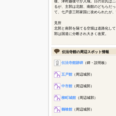
後、津村越後守が入城。日の宮氏は二
るが、主郭は北館、南館のどちらだっ
て、七戸彦三郎家国に攻められたが、
見所
北郭と南郭を隔てる空堀は道路化して
郭は国道に分断され大きく改変。
伝法寺館の周辺スポット情報
伝法寺館跡碑
（碑・説明板）
五戸館
（周辺城郭）
中市館
（周辺城郭）
柳町城館
（周辺城郭）
鶴喰館
（周辺城郭）