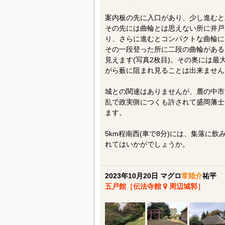
案内板の先に入口があり、少し進むと
その先には曲輪とは思えない所に井戸
り、さらに進むとコンパクトな曲輪に
その一段登った所に二段の曲輪がある
見えます(写真2枚目)。その奥には最
がら薮に阻まれ見ることは出来ません
城との関連はありませんが、麓の中市
乱で政実側につくも許されて盛岡藩士
ます。
5km程南西(車で8分)には、集落に
れてはいかがでしょうか。
2023年10月20日 マグロ
常陸介
祐平
五戸館［伝法寺館
周辺城郭］