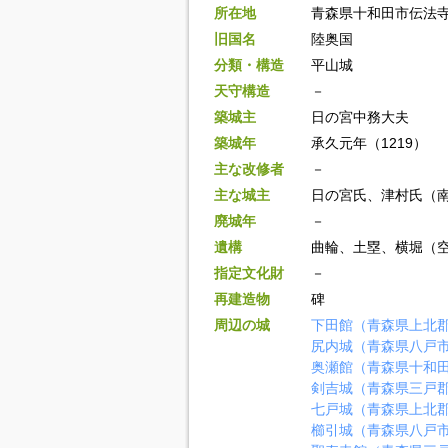
所在地
青森県十和田市伝法
旧国名
陸奥国
分類・構造
平山城
天守構造
－
築城主
日の宮中務大夫
築城年
承久元年（1219）
主な改修者
－
主な城主
日の宮氏、津村氏（
廃城年
－
遺構
曲輪、土塁、横堀（
指定文化財
－
再建造物
碑
周辺の城
下田館（青森県上北
尻内城（青森県八戸
奥瀬館（青森県十和
剣吉城（青森県三戸
七戸城（青森県上北
櫛引城（青森県八戸