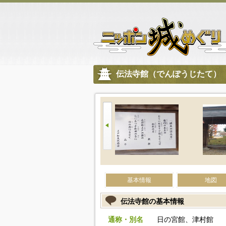
伝法寺館（でんぽうじたて）
基本情報
地図
伝法寺館の基本情報
通称・別名
日の宮館、津村館