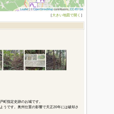
Leaflet
| ©
OpenStreetMap
contributors,
CC-BY-SA
［
大きい地図で開く
］
戸町指定史跡のお城です。
ようです。奥州仕置の影響で天正20年には破却さ