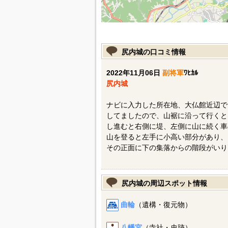
尻内城の口コミ情報
2022年11月06日
副将軍
ﾜﾋｶﾙ
尻内城
ナビに入力した所在地、大仏館近辺で
してましたので、山裾に沿って行くと
し進むと右側に堤、左側に山に続く車
山を登ると左手に小高い部分があり、
その正面に下の集落からの階段がいり
尻内城の周辺スポット情報
曲輪
（遺構・復元物）
八幡宮
（寺社・史跡）