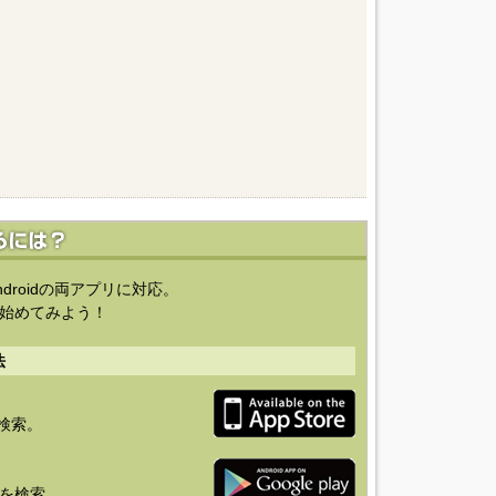
ndroidの両アプリに対応。
始めてみよう！
法
を検索。
り」を検索。