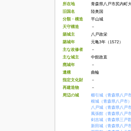
所在地
青森県八戸市尻内町
旧国名
陸奥国
分類・構造
平山城
天守構造
－
築城主
八戸政栄
築城年
元亀3年（1572）
主な改修者
－
主な城主
中館政直
廃城年
－
遺構
曲輪
指定文化財
－
再建造物
－
周辺の城
櫛引城（青森県八戸
根城（青森県八戸市
八戸城（青森県八戸
風張館（青森県八戸
剣吉城（青森県三戸
新田城（青森県八戸