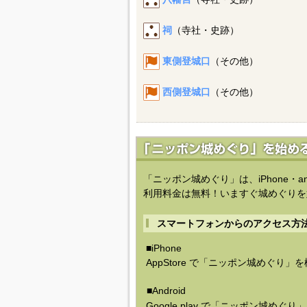
祠
（寺社・史跡）
東側登城口
（その他）
西側登城口
（その他）
「ニッポン城めぐり」は、iPhone・a
利用料金は無料！いますぐ城めぐりを
スマートフォンからのアクセス方
■iPhone
AppStore で「ニッポン城めぐり」
■Android
Google play で「ニッポン城めぐ