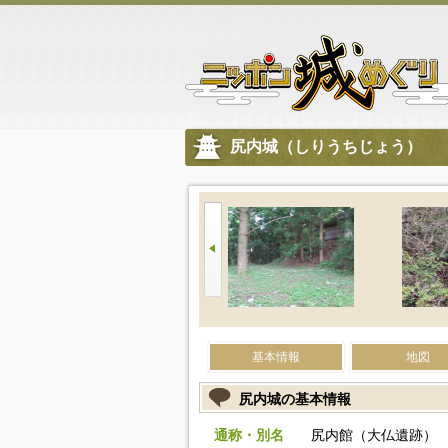
尻内城（しりうちじょう）
基本情報
地図
尻内城の基本情報
通称・別名
尻内館（大仏遺跡）