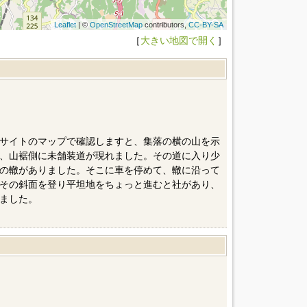
Leaflet
| ©
OpenStreetMap
contributors,
CC-BY-SA
［
大きい地図で開く
］
サイトのマップで確認しますと、集落の横の山を示
、山裾側に未舗装道が現れました。その道に入り少
の轍がありました。そこに車を停めて、轍に沿って
その斜面を登り平坦地をちょっと進むと社があり、
ました。