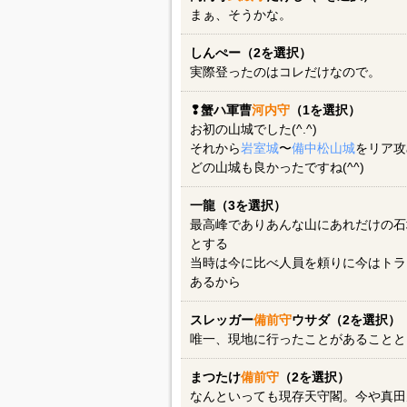
まぁ、そうかな。
しんぺー（2を選択）
実際登ったのはコレだけなので。
❢蟹ハ軍曹
河内守
（1を選択）
お初の山城でした(^.^)
それから
岩室城
〜
備中松山城
をリア攻
どの山城も良かったですね(^^)
一龍（3を選択）
最高峰でありあんな山にあれだけの石
とする
当時は今に比べ人員を頼りに今はトラ
あるから
スレッガー
備前守
ウサダ（2を選択）
唯一、現地に行ったことがあることと
まつたけ
備前守
（2を選択）
なんといっても現存天守閣。今や真田