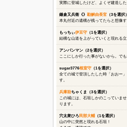
実際に登城したけど、よくぞ建造した
鎌倉又兵衛《》
勘解由長官
（3を選択
本丸付近の遺構が残ってたらと想像すると
もっちぃ
伊豆守
（1を選択）
結構な山道を上がっていくと現れる立
アンパンマン（2を選択）
ここにしか行った事がないから。でも
sugar3776
根室守
（1を選択）
全ての城で登頂したした時「おおー」
す。
兵庫助
ちゃくま（3を選択）
この城には、石垣しかのこっていませ
ります。
穴太衆ひろ
民部大輔
（1を選択）
山の中に突然と現れる石垣！