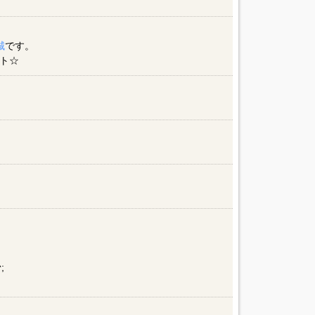
城
です。
ト☆
;