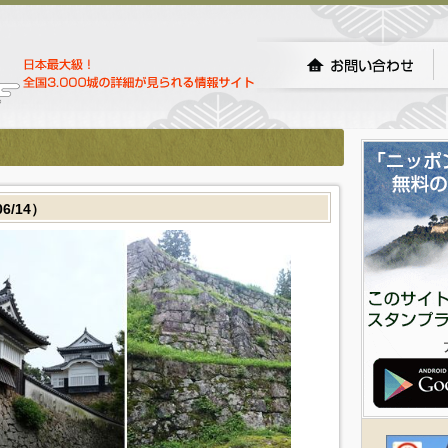
6/14）