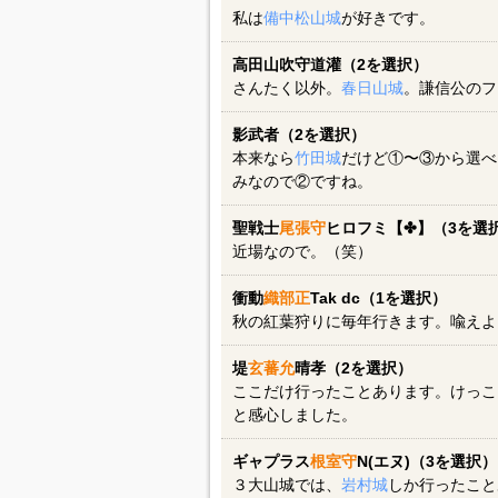
私は
備中松山城
が好きです。
高田山吹守道灌（2を選択）
さんたく以外。
春日山城
。謙信公のフ
影武者（2を選択）
本来なら
竹田城
だけど①〜③から選べ
みなので②ですね。
聖戦士
尾張守
ヒロフミ【✤】（3を選
近場なので。（笑）
衝動
織部正
Tak dc（1を選択）
秋の紅葉狩りに毎年行きます。喩えよ
堤
玄蕃允
晴孝（2を選択）
ここだけ行ったことあります。けっこ
と感心しました。
ギャプラス
根室守
N(エヌ)（3を選択）
３大山城では、
岩村城
しか行ったこと