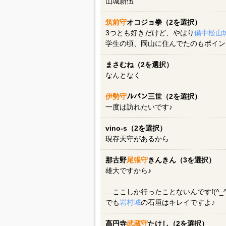
山城新伍
筑前守
オコジョ拳（2を選択）
3つとも好きだけど、やはり
備中松山
学生の頃、岡山に住んでたのもポイン
まさむね（2を選択）
なんとなく
伊勢守
ﾉﾚパン三世（2を選択）
一度は訪れたいです♪
vino-s（2を選択）
現存天守があるから
那古野
尾張守
きんきん（3を選択）
雄大ですから♪
…ここしか行ったことないんですf(^_^
でも
岩村城
の石垣はキレイですよ♪
高円寺
武蔵守
たけし（2を選択）