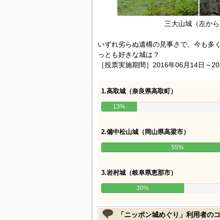
三大山城（左から
いずれ劣らぬ遺構の見事さで、今も多
っとも好きな城は？
［投票実施期間］2016年06月14日～20
1.高取城（奈良県高取町）
13%
2.備中松山城（岡山県高梁市）
55%
3.岩村城（岐阜県恵那市）
30%
「ニッポン城めぐり」利用者の