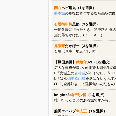
関白
ヘビ鏑丸（1を選択）
熊本城
の修復に寄付するなら高取の修
右近衛中将
黒熊（3を選択）
一度冬場に行ったとき、途中路面凍結
崖に落ちかけた。(； ・`д・´)
尾張守
たかぼー（3を選択）
石垣は見事！地元だし(笑)
【戦国扇風】
武蔵守
J-9（1を選択）
広大な規模が凄い｡司馬遼太郎先生の
『女城主の
岩村城
がイイでしょう』
『はｧ
備中松山城
を選ばないなんてバ
(T_T)全部好きって選択無いんだもん
knights34
治部少輔
（1を選択）
唯一行ったことのある城ですから。
船田エイハブ
隼人正
（1を選択）