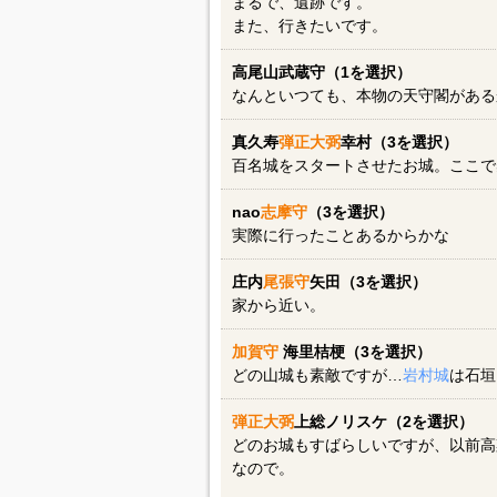
まるで、遺跡です。
また、行きたいです。
高尾山武蔵守（1を選択）
なんといつても、本物の天守閣がある
真久寿
弾正大弼
幸村（3を選択）
百名城をスタートさせたお城。ここで
nao
志摩守
（3を選択）
実際に行ったことあるからかな
庄内
尾張守
矢田（3を選択）
家から近い。
加賀守
海里桔梗（3を選択）
どの山城も素敵ですが…
岩村城
は石垣
弾正大弼
上総ノリスケ（2を選択）
どのお城もすばらしいですが、以前高
なので。