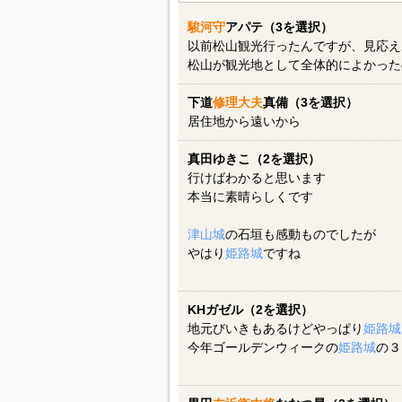
駿河守
アパテ（3を選択）
以前松山観光行ったんですが、見応え
松山が観光地として全体的によかった
下道
修理大夫
真備（3を選択）
居住地から遠いから
真田ゆきこ（2を選択）
行けばわかると思います
本当に素晴らしくです
津山城
の石垣も感動ものでしたが
やはり
姫路城
ですね
KHガゼル（2を選択）
地元びいきもあるけどやっぱり
姫路城
今年ゴールデンウィークの
姫路城
の３