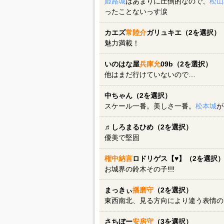
姫路城
はあまりに圧倒的なので、
松山
ったことないっす涙
カエズ
常陸介
ガリュキエ（2を選択）
魅力満載！
いのはな屋
兵庫允
09b（2を選択）
他はまだ行けていないので…
中ちゃん（2を選択）
スケール一番。美しさ一番。
松本城
が
♬しろまるひめ（2を選択）
優美で堅固
権中納言
ロドリゲス【♥】（2を選択
お城界の鈴木その子‼‼
まっきぃ
播磨守
（2を選択）
東西南北、見る方向により違う表情の
さちぼー
安房守
（3を選択）