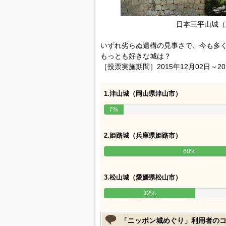
日本三平山城（
いずれ劣らぬ遺構の見事さで、今も多
もっとも好きな城は？
［投票実施期間］2015年12月02日～20
1.津山城（岡山県津山市）
7%
2.姫路城（兵庫県姫路市）
60%
3.松山城（愛媛県松山市）
32%
「ニッポン城めぐり」利用者の