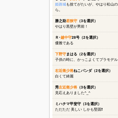
姫路城
も捨てがたいが、やはり松山の
ら。
勝之助
若狭守
（3を選択）
やはり黒壁が男前！
Ｒ･
越中守
28号（2を選択）
優雅である
下野守
まはる（2を選択）
子供の時に、かっこよくてプラモデル
右近衛少将
ねこパンダ（2を選択）
白くて綺麗
秀
左近衛少将
（3を選択）
見応えありました^_^
ミハチマ甲斐守（3を選択）
ただただ 美しい しかも堅固❗