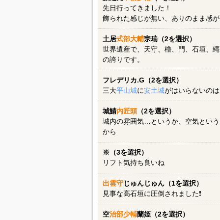
先日行ってきました！
飾られた感じが無い、ありのまま感が
土居
式部大輔
宗瑞（2を選択）
世界遺産で、天守、櫓、門、石垣、縄
の誇りです。
フレデリカ.G（2を選択）
三大
平山城
に
安土城
がはいらないのは
城鯖
内匠頭
（2を選択）
城内の雰囲気…というか、空気という
から
※（3を選択）
リフト気持ち良いね
出雲守
じゅんじゅん（1を選択）
見事な高石垣に圧倒されました❗
空
治部少輔
蘭姫（2を選択）