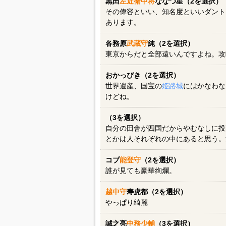
黒田
左近衛中将
ななつ星（2を選択）
その偉容といい、知名度といいダント
あります。
各務原
武蔵守
純（2を選択）
東京からだと全部遠いんですよね。攻
おかっぴき（2を選択）
世界遺産、国宝の
姫路城
にはかなわな
けどね。
（3を選択）
自分の田舎が四国だからやむなしに投
とかは人それぞれの中にあると思う。
コブ
能登守
（2を選択）
誰が見ても豪華絢爛。
越中守
寿虎都（2を選択）
やっぱり綺麗
誠之亮
中務少輔
（3を選択）