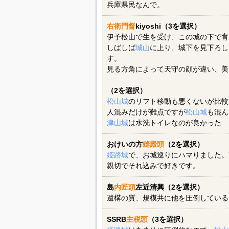
兵庫県民なんで。
右衛門督
kiyoshi（3を選択）
伊予松山で生を受け、この城の下で育
しばしば
城山
に上り、城下を見下ろし
す。
見る方角によって天守の顔が違い、美
（2を選択）
松山城
のリフト移動も悪くないが比較
人混みだけが難点ですが
松山城
も混ん
津山城
は水洗トイレなのが良かった
おけいの方
縫殿頭
（2を選択）
姫路城
で、お城巡りにハマりました。
親切でそれ込みで好きです。
島
内匠頭
左近清興（2を選択）
遺構の質、規模共に他を圧倒している
SSRB
主税頭
（3を選択）