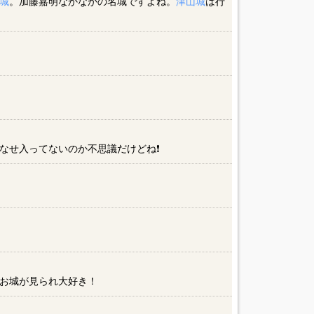
城
。加藤嘉明なかなかの名城ですよね。
津山城
は行
なせ入ってないのか不思議だけどね❗
）
お城が見られ大好き！