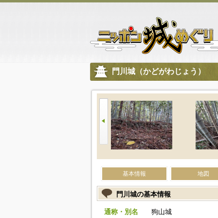
門川城（かどがわじょう）
基本情報
地図
門川城の基本情報
通称・別名
狗山城