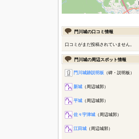
門川城の口コミ情報
口コミがまだ投稿されていません。
門川城の周辺スポット情報
門川城跡説明板
（碑・説明板）
新城
（周辺城郭）
平城
（周辺城郭）
佐々宇津城
（周辺城郭）
江田城
（周辺城郭）