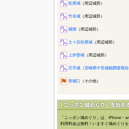
松尾城
（周辺城郭）
竹名城
（周辺城郭）
城畑
（周辺城郭）
土々呂松尾城
（周辺城郭）
上伊形城
（周辺城郭）
庄手城（宮崎県中世城館調査報告
登城口
（その他）
「ニッポン城めぐり」は、iPhone・a
利用料金は無料！いますぐ城めぐりを