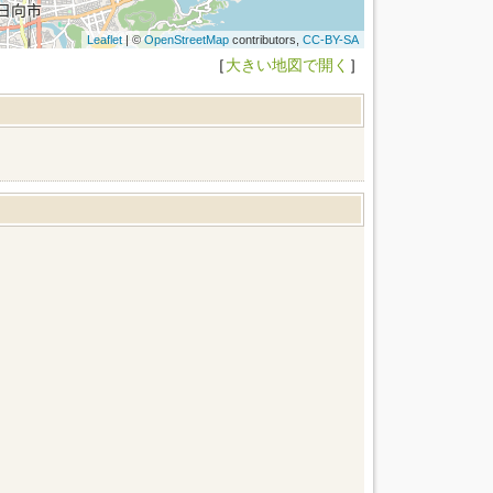
Leaflet
| ©
OpenStreetMap
contributors,
CC-BY-SA
［
大きい地図で開く
］