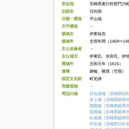
所在地
宮崎県東臼杵郡門川町
旧国名
日向国
分類・構造
平山城
天守構造
－
築城主
伊東祐尭
築城年
文明年間（1469〜14
主な改修者
－
主な城主
伊東氏、米良氏、伊
廃城年
元和元年（1615）
遺構
曲輪、横堀（空堀）
指定文化財
町史跡
再建造物
－
周辺の城
日知屋城（宮崎県日
井上城（宮崎県延岡
西階城（宮崎県延岡
延岡城（宮崎県延岡
松尾城（宮崎県延岡
坪谷城（宮崎県日向