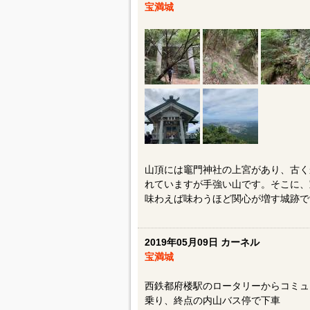
宝満城
山頂には竈門神社の上宮があり、古く
れていますが手強い山です。そこに、
味わえば味わうほど関心が増す城跡で
2019年05月09日 カーネル
宝満城
西鉄都府楼駅のロータリーからコミュ
乗り、終点の内山バス停で下車