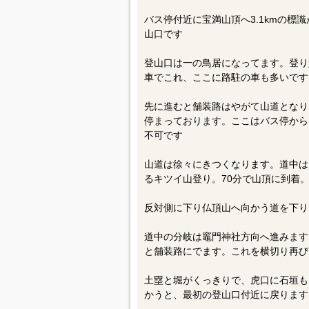
バス停付近に宝満山頂へ3.1kmの標
山口です
登山口は一の鳥居になってます。登り
車でこれ、ここに路駐の車も多いです
先に進むと舗装路はやがて山道となり
停まっております。ここはバス停から1.
不可です
山道は徐々にきつくなります。道中は
るキツイ山登り。70分で山頂に到着
反対側に下り仏頂山へ向かう道を下り
道中の分岐は竈門神社方向へ進みます
と舗装路にでます。これを横切り再び
土塁と堀がくっきりで、虎口に石垣も
かうと、最初の登山口付近に戻ります