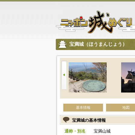
宝満城（ほうまんじょう）
基本情報
地図
宝満城の基本情報
通称・別名
宝満山城