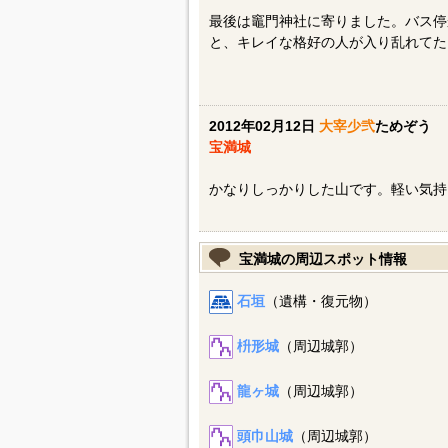
最後は竈門神社に寄りました。バス停
と、キレイな格好の人が入り乱れてた
2012年02月12日
大宰少弐
ためぞう
宝満城
かなりしっかりした山です。軽い気持
宝満城の周辺スポット情報
石垣
（遺構・復元物）
枡形城
（周辺城郭）
龍ヶ城
（周辺城郭）
頭巾山城
（周辺城郭）