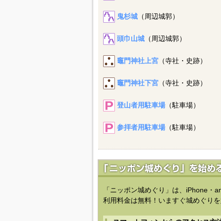
鬼杉城
（周辺城郭）
頭巾山城
（周辺城郭）
竈門神社上宮
（寺社・史跡）
竈門神社下宮
（寺社・史跡）
登山者用駐車場
（駐車場）
参拝者用駐車場
（駐車場）
「ニッポン城めぐり」は、iPhone・a
利用料金は無料！いますぐ城めぐりを