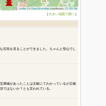
Leaflet
| ©
OpenStreetMap
contributors,
CC-BY-SA
［
大きい地図で開く
］
な石垣を見ることができました。ちゃんと登山でし
宝満城があったことは文献にてわかっているが正確
頂ではないか？とも言われている。