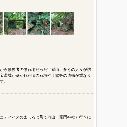
から修験者の修行場だった宝満山。多くの人々が訪
宝満城が築かれた頃の石垣や土塁等の遺構が重なり
す。
ニティバスのまほろば号で内山（竈門神社）行きに