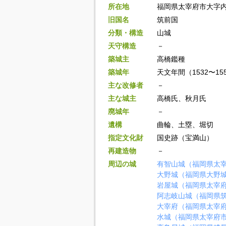
所在地
福岡県太宰府市大字
旧国名
筑前国
分類・構造
山城
天守構造
－
築城主
高橋鑑種
築城年
天文年間（1532〜15
主な改修者
－
主な城主
高橋氏、秋月氏
廃城年
－
遺構
曲輪、土塁、堀切
指定文化財
国史跡（宝満山）
再建造物
－
周辺の城
有智山城（福岡県太
大野城（福岡県大野
岩屋城（福岡県太宰
阿志岐山城（福岡県
大宰府（福岡県太宰
水城（福岡県太宰府