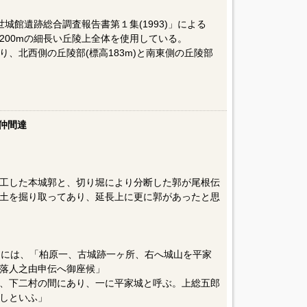
城館遺跡総合調査報告書第１集(1993)」による
200mの細長い丘陵上全体を使用している。
、北西側の丘陵部(標高183m)と南東側の丘陵部
仲間達
工した本城郭と、切り堀により分断した郭が尾根伝
土を掘り取ってあり、延長上に更に郭があったと思
には、「柏原一、古城跡一ヶ所、右へ城山を平家
落人之由申伝へ御座候」
、下二村の間にあり、一に平家城と呼ぶ。上総五郎
しといふ」