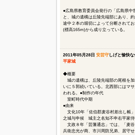
●広島県教育委員会発行の「広島県中世
と、城の遺構は丘陵先端部にあり、約
途中２本の堀切によって分断されており
(標高165m)から成り立っている。
2011年05月28日
安芸守
しげと愉快な
平家城
◆概要
城の遺構は、丘陵先端部の尾根を加
いに５郭続いている。北西部にはマサ
われる。●制作の年代
室町時代中期
●由来
文化10年「佐伯郡麦谷村差出し帳」
之城与申候 城主之名知不申右平家侍
文政８年「芸藩通志」では、「麦谷
兵衛忠光が商、市川周防兄弟、居守せ