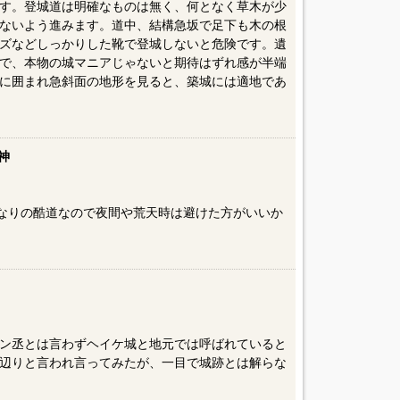
す。登城道は明確なものは無く、何となく草木が少
ないよう進みます。道中、結構急坂で足下も木の根
ズなどしっかりした靴で登城しないと危険です。遺
で、本物の城マニアじゃないと期待はずれ感が半端
に囲まれ急斜面の地形を見ると、築城には適地であ
神
かなりの酷道なので夜間や荒天時は避けた方がいいか
ン丞とは言わずヘイケ城と地元では呼ばれていると
辺りと言われ言ってみたが、一目で城跡とは解らな