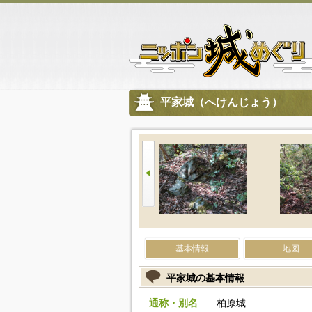
平家城（へけんじょう）
基本情報
地図
平家城の基本情報
通称・別名
柏原城