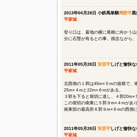
2013年04月28日 小鉄馬単騎
周防守
黒
平家城
登り口は、墓地の横に尾根に向かう山
分に石塁が有るとの事。残念ながら、
2011年05月28日
安芸守
しげと愉快な
平家城
北西側の１郭は45m×５mの規模で、
25m×４mと22m×６mがある。
３郭を下ると堀切に達し、４郭20m
この堀切の南東に５郭９m×４mがあ
南東部の最高所６郭９m×６mの西側
2011年05月28日
安芸守
しげと愉快な
平家城