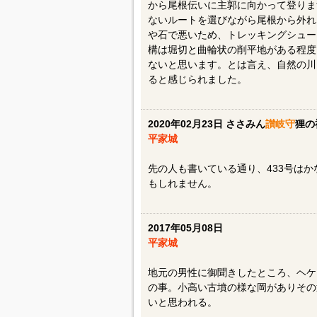
から尾根伝いに主郭に向かって登りま
ないルートを選びながら尾根から外れ
や石で悪いため、トレッキングシュー
構は堀切と曲輪状の削平地がある程度
ないと思います。とは言え、自然の川
ると感じられました。
2020年02月23日 ささみん
讃岐守
狸の
平家城
先の人も書いている通り、433号は
もしれません。
2017年05月08日
平家城
地元の男性に御聞きしたところ、ヘケ
の事。小高い古墳の様な岡がありその
いと思われる。