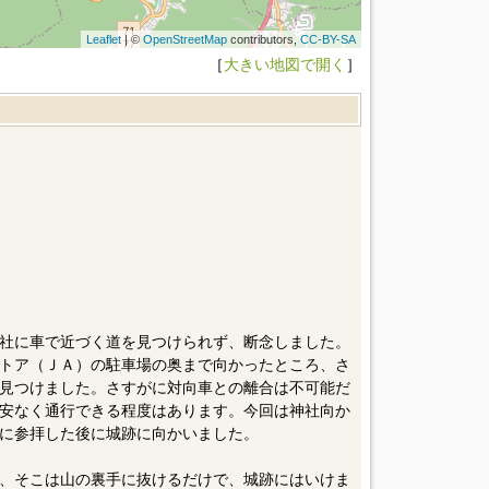
Leaflet
| ©
OpenStreetMap
contributors,
CC-BY-SA
［
大きい地図で開く
］
社に車で近づく道を見つけられず、断念しました。
トア（ＪＡ）の駐車場の奥まで向かったところ、さ
見つけました。さすがに対向車との離合は不可能だ
安なく通行できる程度はあります。今回は神社向か
に参拝した後に城跡に向かいました。
、そこは山の裏手に抜けるだけで、城跡にはいけま