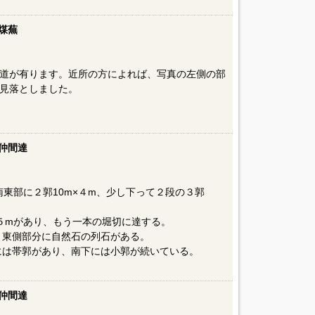
煤蕪
道が有ります。近所の方によれば、写真の左側の部
見落としました。
仲間達
南東部に２郭10m×４m、少し下って２段の３郭
×５mがあり、もう一本の堀切に達する。
り東側部分に自然石の列石がある。
には帯郭があり、南下には小郭が続いている。
仲間達