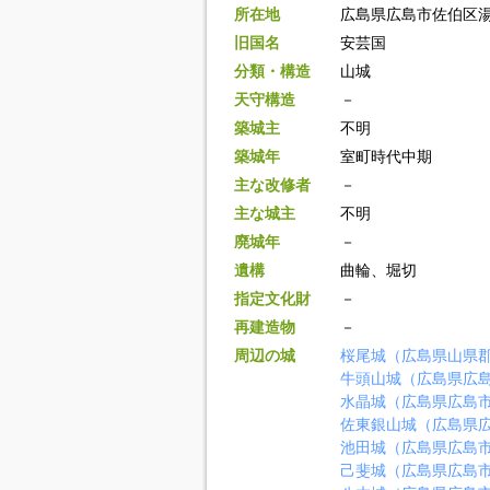
所在地
広島県広島市佐伯区
旧国名
安芸国
分類・構造
山城
天守構造
－
築城主
不明
築城年
室町時代中期
主な改修者
－
主な城主
不明
廃城年
－
遺構
曲輪、堀切
指定文化財
－
再建造物
－
周辺の城
桜尾城（広島県山県
牛頭山城（広島県広
水晶城（広島県広島
佐東銀山城（広島県
池田城（広島県広島
己斐城（広島県広島