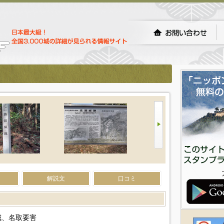
解説文
口コミ
城、名取要害