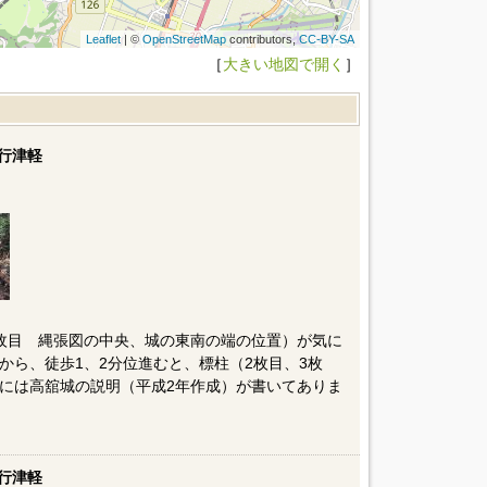
Leaflet
| ©
OpenStreetMap
contributors,
CC-BY-SA
［
大きい地図で開く
］
行津軽
枚目 縄張図の中央、城の東南の端の位置）が気に
から、徒歩1、2分位進むと、標柱（2枚目、3枚
には高舘城の説明（平成2年作成）が書いてありま
行津軽