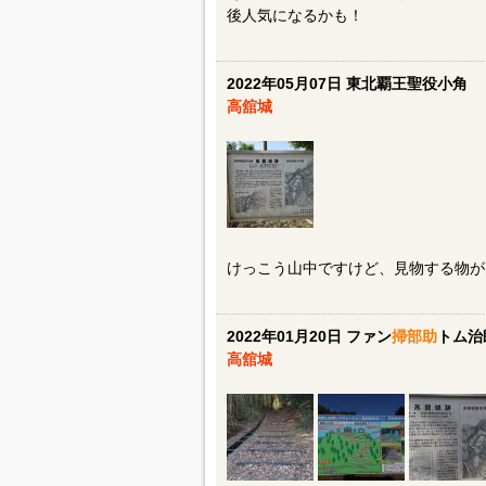
後人気になるかも！
2022年05月07日 東北覇王聖役小角
高舘城
けっこう山中ですけど、見物する物が
2022年01月20日 ファン
掃部助
トム治
高舘城