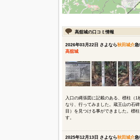
高舘城の口コミ情報
2026年03月22日 さよなら
秋田城介
急
高舘城
入口の縄張図に記載のある、標柱（1
なり、行ってみました。蔵王山の石碑
目）を見つける事ができました。標柱
す。
2025年12月13日 さよなら
秋田城介
急