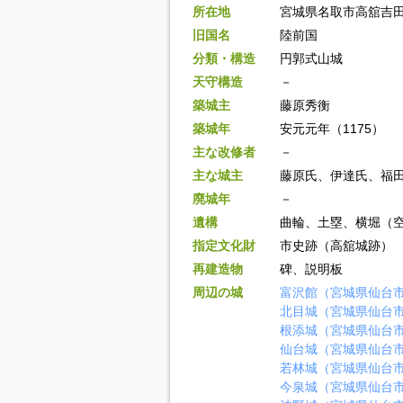
所在地
宮城県名取市高舘吉
旧国名
陸前国
分類・構造
円郭式山城
天守構造
－
築城主
藤原秀衡
築城年
安元元年（1175）
主な改修者
－
主な城主
藤原氏、伊達氏、福
廃城年
－
遺構
曲輪、土塁、横堀（
指定文化財
市史跡（高舘城跡）
再建造物
碑、説明板
周辺の城
富沢館（宮城県仙台
北目城（宮城県仙台
根添城（宮城県仙台
仙台城（宮城県仙台
若林城（宮城県仙台
今泉城（宮城県仙台