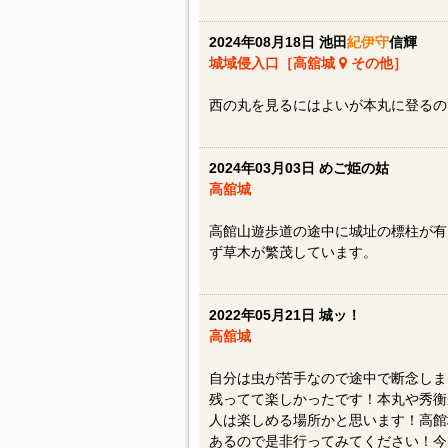
2024年08月18日 池田
紀伊守
信輝
城域侵入口［高舘城
その他］
西の丸を見るにはよいが本丸に登るの
2024年03月03日 めご姫の姑
高舘城
高館山遊歩道の途中に城址の標柱が有
ず草木が繁茂しています。
2022年05月21日 城ッ！
高舘城
自分は虫が苦手なので途中で断念しま
残ってて楽しかったです！本丸や秀衡
人は楽しめる場所かと思います！高館
あるので是非行ってみてください！今