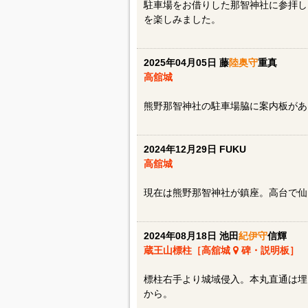
駐車場をお借りした那智神社に参拝し
を楽しみました。
2025年04月05日 藤
陸奥守
重真
高舘城
熊野那智神社の駐車場脇に案内板があ
2024年12月29日 FUKU
高舘城
現在は熊野那智神社が鎮座。高台で仙
2024年08月18日 池田
紀伊守
信輝
蔵王山標柱［高舘城
碑・説明板］
標柱右手より城域侵入。本丸直通は埋
から。