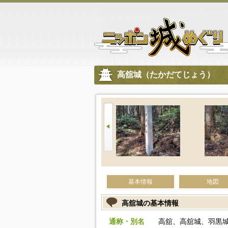
高舘城（たかだてじょう）
基本情報
地図
高舘城の基本情報
通称・別名
高舘、高舘城、羽黒