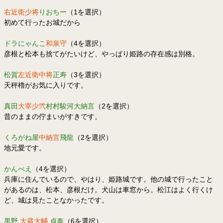
右近衛少将
りおちー
（1を選択）
初めて行ったお城だから
ドラにゃんこ
和泉守
（4を選択）
彦根と松本も捨てがたいけど、やっぱり姫路の存在感は別格。
松賀
左近衛中将
正寿
（3を選択）
天秤櫓がお気に入りです。
真田
大宰少弐
村村駿河大納言
（2を選択）
昔のままの佇まいがすきです。
くろがね屋
中納言
飛龍
（2を選択）
地元愛です。
かんべえ
（4を選択）
兵庫に住んでいるので、やはり、姫路城です。他の城で行ったこと
があるのは、松本、彦根だけ。犬山は車窓から。松江はよく行くけ
ど、城は見たことなかったです。
黒野
大蔵大輔
貞泰
（6を選択）