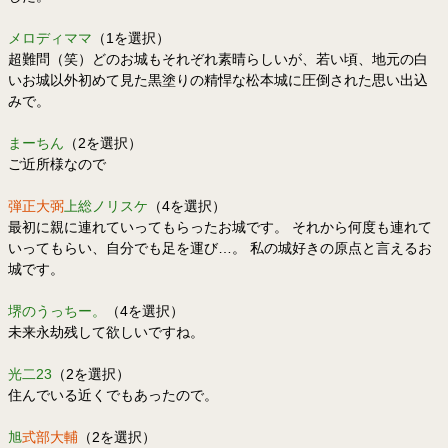
メロディママ
（1を選択）
超難問（笑）どのお城もそれぞれ素晴らしいが、若い頃、地元の白
いお城以外初めて見た黒塗りの精悍な松本城に圧倒された思い出込
みで。
まーちん
（2を選択）
ご近所様なので
弾正大弼
上総ノリスケ
（4を選択）
最初に親に連れていってもらったお城です。 それから何度も連れて
いってもらい、自分でも足を運び…。 私の城好きの原点と言えるお
城です。
堺のうっちー。
（4を選択）
未来永劫残して欲しいですね。
光二23
（2を選択）
住んでいる近くでもあったので。
旭
式部大輔
（2を選択）