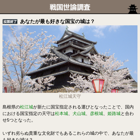
あなたが最も好きな国宝の城は？
松江城天守
島根県の
松江城
が新たに国宝指定される運びとなったことで、国内
における国宝指定の天守は
松本城
、
犬山城
、
彦根城
、
姫路城
と合わ
せ5つとなった。
いずれ劣らぬ貴重な文化財でもあるこれらの城の中で、あなたが最
も好きな城は？