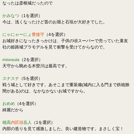
なったは彦根城だったので
かみなつ
（1を選択）
今は、浅くなったけど昔のお堀と石垣が大好きでした。
にゃにゃーにょ
豊後守
（4を選択）
お城好きになったきっかけは、子供の頃スーパーで売っていた童友
社の姫路城プラモデルを見て衝撃を受けてからなので。
misosuta
（2を選択）
天守から眺める木曽川は最高です。
スナスナ
（5を選択）
戦う城として好きです。あそこまで重装備(城内に入る門まで鉄砲狭
間がある)のは、なかなかないお城ですから。
おめめ
（4を選択）
綺麗だから
穂高
内匠頭
岳人
（1を選択）
内部の造りを見て感激しました。良い建造物です。まさしく宝！