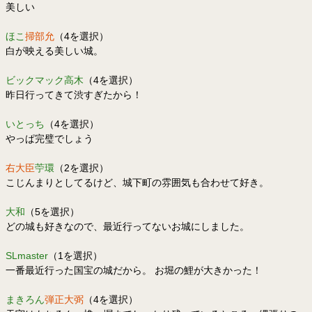
美しい
ほこ
掃部允
（4を選択）
白が映える美しい城。
ビックマック高木
（4を選択）
昨日行ってきて渋すぎたから！
いとっち
（4を選択）
やっぱ完璧でしょう
右大臣
苧環
（2を選択）
こじんまりとしてるけど、城下町の雰囲気も合わせて好き。
大和
（5を選択）
どの城も好きなので、最近行ってないお城にしました。
SLmaster
（1を選択）
一番最近行った国宝の城だから。 お堀の鯉が大きかった！
まきろん
弾正大弼
（4を選択）