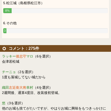
5.松江城（島根県松江市）
8%
6.その他
3
%
コメント：275件
ラッキー
後志守
マロ
（6を選択）
会津若松城
チーニョ
（2を選択）
1度も落城してない城だから
織田
左近衛大将
幸村
（4を選択）
2週間後、通算4度目、改装後初登城。
悠
（3を選択）
他のお城も捨てがたいですが、やはりお城に興味をもつきっかけに