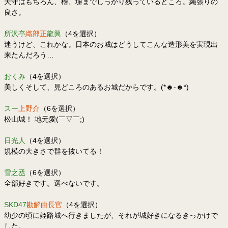
天守はもちろん、櫓、塀までしっかり残っているところ。縄張りの
良さ。
所沢亭
織部正
龍興
（4を選択）
迷うけど、これかな。日本のお城はどうしてこんな造形美を実現出
来たんだろう…
おくみ
（4を選択）
美しくそして、見どころのあるお城だからです。(*☻-☻*)
スー
上野介
（6を選択）
松山城！ 地元愛(￣▽￣;)
日光人
（4を選択）
規模の大きさで群を抜いてる！
雪之丞
（6を選択）
全部好きです。選べないです。
SKD47
勘解由長官
（4を選択）
幼少の頃に姫路城へ行きましたが、それが城好きになるきっかけで
した。