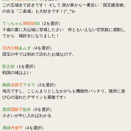
この五城全て好きです！ そして,我が家から一番近い「国宝建造物」
の在る『二条城』も大好きです！(^_^)v
てっちゃん
掃部頭
50
（2を選択）
十歳の夏に犬山城に登城したさい 何ともいえない空気観に感動し
てから 城好きになりました！
宮内少輔
あんず
（4を選択）
国宝の中では初めて訪れたお城なので。
彰之佑
（1を選択）
戦国の城はよい
御凪
淡路守
アキラ
（2を選択）
地元ですし、こじんまりとしなかがらも機能性バッチリ。随所に遊
び心の溢れたデザインも素敵です♪
黒田
隠岐守
如水
（5を選択）
小さいが中に入ればわかる
薄緑
丹後守
（4を選択）