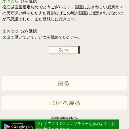
かげとら
（1を選択）
松江城国宝指定おめでとうございます。国宝にふさわしい威風堂々
の天守深い緑をたたえた堀割なぜこの城が国宝に指定されてないの
か不思議でした。また登城しに行きます。
まさゆゆ
（2を選択）
犬山で働いていて、いつも眺めていたから。
(C)UM.Succeed,Inc.
Powered by idea canvas
今すぐアプリでスタンプラリーを始めよう！お