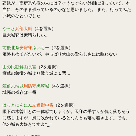
廻縁が、高所恐怖症の人には辛そうなぐらい外側に沿っていて、本
当に、そのまま残っているのかなと思いました。 また、行ってみた
い城のひとつでした
やっさ
兵部大輔
（4を選択）
巨大城郭は素晴らしい。
前後北条
安房守
ぷいちー
（2を選択）
姫路も捨てがたいが、やっぱり犬山の愛らしさには敵わない
山の民勘解由長官
（2を選択）
権威の象徴の城より戦う城に１票…
筑前六端城
周防守
黒崎城
（4を選択）
城郭の残存は一番
はっとにんにん
左近衛中将
（2を選択）
眼下の木曽川との一体感でしょうか。天守の手すりが低く落ちそう
に感じますが、風に吹かれているとなんとも落ち着きます。でも、
他の城も大好きですよ^_^