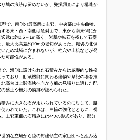
おり城の痕跡は留めないが、発掘調査により構造が
の瓢箪型で、南側の最高所に主郭、中央部に中央曲輪、
面する東・西・南側は急斜面で、東から南東側にか
辺縁は約0.5～1m高く、岩肌や転石を残して石塁
、最大比高差約10mの堀切があった。堀切の北側
ないため城域に含まれないが、柱穴や土杭などが発
った可能性がある。
間で、海側に設けられた石積みからは威嚇的な性格
なっており、貯蔵機能に関わる建物や祭祀の場を推
。北高台は上関海峡へ向かう船の見張りに適した配
状の盛土や柵列の痕跡が認められた。
石積みに大きな石が用いられているのに対して、腰
が使われていた。これは、曲輪の強化とともに、視
る。主郭東側の石積みには4つの形式があり、部分
中世的な立場から陸の封建領主の家臣団へと組み込