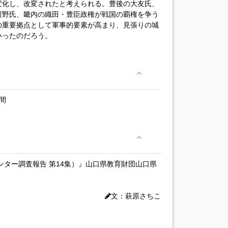
変化し、改変されたと考えられる。豊後の大友氏、
河野氏、畿内の織田・豊臣政権が戦国の覇権を争う
の重要拠点として軍事的要素が高まり、見張りの城
いったのだろう。
間
ンター調査報告 第14集）』山口県教育財団山口県
文：萩原さちこ