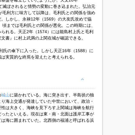
基盤を確立していたようだが、天文20年
って滅ぼされると情勢の変動に巻き込まれた。弘治元
吉が毛利方に味方して以降は、毛利氏との関係を強め
。しかし、永禄12年（1569）の大友氏攻めで協
3）頃までは毛利氏との関係が悪化。この時期には、
られる。天正2年（1574）には能島村上氏と毛利
家文書』に村上武満の上関在城が確認できる。
毛利氏の傘下に入った。しかし天正16年（1588）に
城は実質的な終焉を迎えたと考えられる。
の
城山
に築かれている。海に突き出す、半島状の独
より海上交通が発達していた中世において、政治・
要性は大きく、海峡を見下ろす上関城は海峡を航行
だったといえる。現在は東・南・北面は護岸工事が
ては海に囲まれていた。北西側の福浦と呼ばれる浜