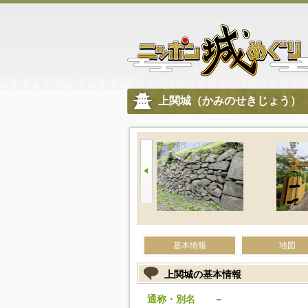
上関城（かみのせきじょう）
基本情報
地図
上関城の基本情報
通称・別名
－