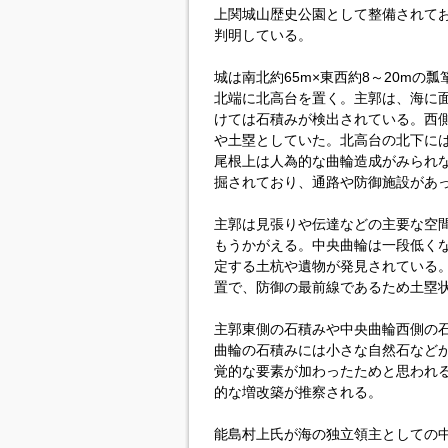
上関城山歴史公園として整備されて
判明している。
城は南北約65m×東西約8～20m
北端に北高台を置く。主郭は、海に
けては石積みが検出されている。西側
や土塁としていた。北高台の北下には
尾根上は人為的な曲輪造成がみられ
掘されており、通路や防御施設があ
主郭は見張りや伝達などの主要な空
もうかがえる。中央曲輪は一段低く
定する土杭や遺物が発見されている
置で、防御の最前線であるため土塁
主郭東側の石積みや中央曲輪西側の
曲輪の石積みには小さな自然石など
覚的な要素が加わったためと思われ
的な増改築が推察される。
能島村上氏が海の独立領主としての