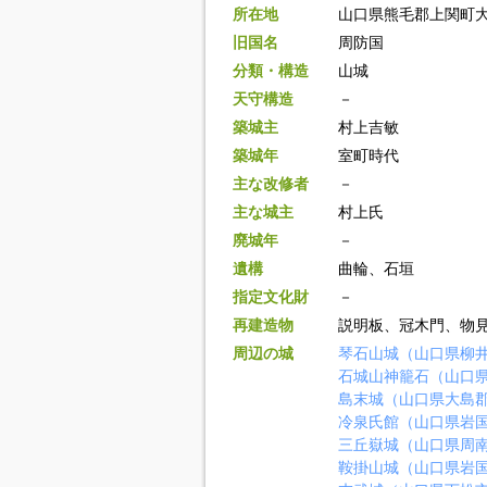
所在地
山口県熊毛郡上関町
旧国名
周防国
分類・構造
山城
天守構造
－
築城主
村上吉敏
築城年
室町時代
主な改修者
－
主な城主
村上氏
廃城年
－
遺構
曲輪、石垣
指定文化財
－
再建造物
説明板、冠木門、物
周辺の城
琴石山城（山口県柳
石城山神籠石（山口
島末城（山口県大島
冷泉氏館（山口県岩
三丘嶽城（山口県周
鞍掛山城（山口県岩