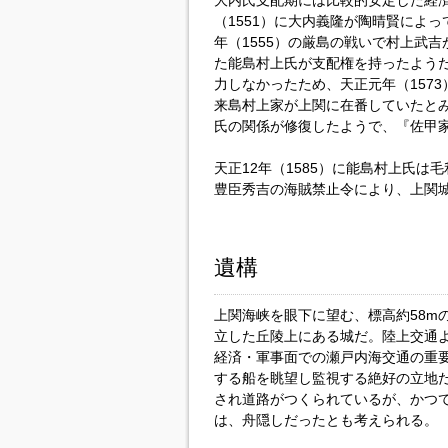
大内氏支配期には比較的安定した経済
（1551）に大内義隆が陶晴賢によ
年（1555）の厳島の戦いで村上武
た能島村上氏が支配権を持ったようだ
力しなかったため、天正元年（157
来島村上家が上関に在番していたとみ
氏の関係が修復したようで、『佐甲
天正12年（1585）に能島村上氏は
豊臣秀吉の海賊禁止令により、上関
遺構
上関海峡を眼下に望む、標高約58m
立した丘陵上にある城だ。陸上交通
経済・軍事面での瀬戸内海交通の重
する船を眺望し監視する絶好の立地
され道路がつくられているが、かつ
は、舟隠しだったとも考えられる。