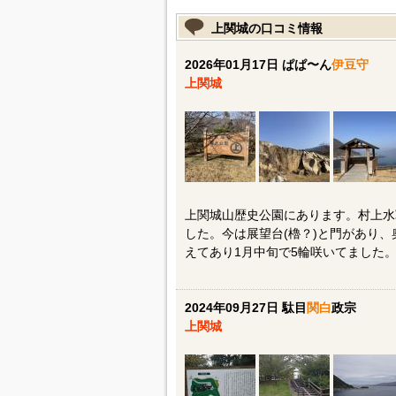
上関城の口コミ情報
2026年01月17日 ぱぱ〜ん
伊豆守
上関城
上関城山歴史公園にあります。村上水
した。今は展望台(櫓？)と門があり
えてあり1月中旬で5輪咲いてました
2024年09月27日 駄目
関白
政宗
上関城