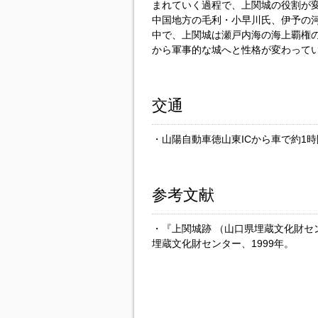
まれていく過程で、上関城の役割が
中国地方の毛利・小早川氏、伊予の
中で、上関城は瀬戸内海の海上覇権
から軍事的な城へと性格が変わって
交通
・山陽自動車徳山東ICから車で約1時
参考文献
・『上関城跡 （山口県埋蔵文化財セ
埋蔵文化財センター、1999年。