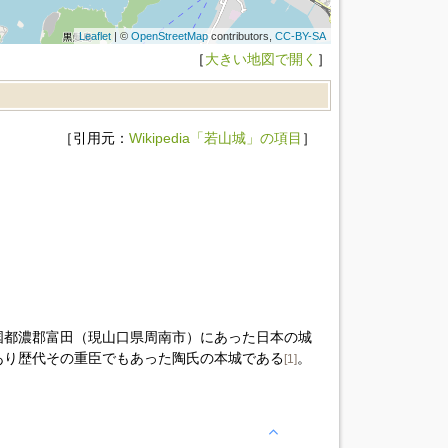
Leaflet
| ©
OpenStreetMap
contributors,
CC-BY-SA
［
大きい地図で開く
］
［引用元：
Wikipedia「若山城」の項目
］
国都濃郡富田（現山口県周南市）にあった日本の城
あり歴代その重臣でもあった陶氏の本城である
。
[1]