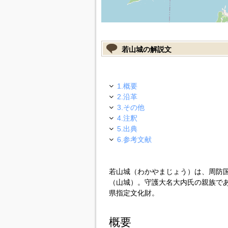
若山城の解説文
1.概要
2.沿革
3.その他
4.注釈
5.出典
6.参考文献
若山城（わかやまじょう）は、周防
（山城）。守護大名大内氏の親族で
県指定文化財。
概要