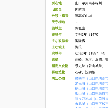
所在地
山口県周南市福川
旧国名
周防国
分類・構造
連郭式山城
天守構造
－
築城主
陶弘護
築城年
文明2年（1470）
主な改修者
陶隆房
主な城主
陶氏
廃城年
弘治3年（1557）頃
遺構
曲輪、石垣、堀切、
指定文化財
県史跡（若山城跡）
再建造物
石碑、説明板
周辺の城
勝栄寺（山口県周南
米光城（山口県周南
徳山城（山口県周南
敷山城（山口県防府
須々万沼城（山口県
末武城（山口県下松