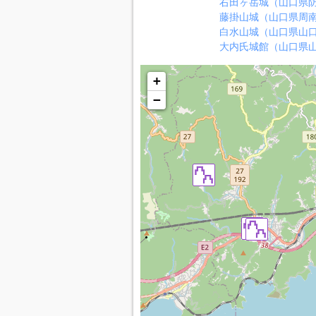
右田ヶ岳城（山口県
藤掛山城（山口県周
白水山城（山口県山
大内氏城館（山口県
+
−