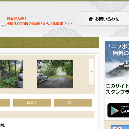
解説文
口コミ
山城