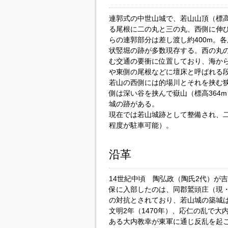
連郭式の中世山城で、若山山頂（標高
る尾根に二の丸と三の丸、西側に伸
らの連郭部分は差し渡し約400m。
状竪堀の跡が多数現存する。西の丸
む交通の要衝に位置しており、海か
や東側の尾根などに壇床と呼ばれる
若山の西側には的場川とそれを挟む
側は深い谷を挟んで嶽山（標高364
城の跡がある。
現在では若山城跡として整備され、
程度が駐車可能）。
沿革
14世紀中頃 陶弘政（陶氏2代）が
保に入部したのは、同郡鷲頭庄（現
の対抗とされており、若山城の築城
文明2年（1470年）、応仁の乱で
ある大内教幸が東軍に通じ反乱を起