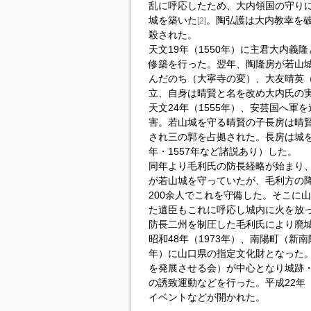
乱に呼応したため、大内領国の守り
城を築いた
。陶弘護は大内教幸を
[2]
殺された。
天文19年（1550年）に主君大内
修築を行った。翌年、陶隆房が若山
んだのち（大寧寺の変）、大友晴英
立、自身は晴賢と名を改め大内氏の
天文24年（1555年）、安芸国へ
害。若山城を守る晴賢の子長房は晴賢
され三の郭を占拠された。長房は城を
年・1557年など諸説あり）した。
同年より毛利氏の防長経略が始まり、
が若山城を守っていたが、毛利方の
200余人でこれを守備した。そこに山
た遺臣もこれに呼応し城内に火を放
防長二州を制圧した毛利氏により廃
昭和48年（1973年）、南陽町（新南
年）に山口県の指定文化財となった。
を発展させる会）が中心となり城跡・
の誘致運動などを行った。平成22年（
イベントなどが開かれた。