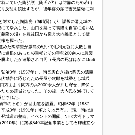
に就いていた陶弘護（陶氏7代）は防備のため若山
破り反乱を鎮圧するが、後年宴の席で吉見信頼に刺
義隆と対立した陶隆房（陶晴賢）が、謀叛に備え城の
城にて挙兵した。山口を襲って義隆を自害に追い込
（義隆の甥）を豊後国から迎え大内義長として擁
実権を握った。
軍を進めた陶晴賢が厳島の戦いで毛利元就に大敗し自
に遺恨のあった杉重輔とその手勢200余人に急襲
脱出したが追撃され自刃（長房の死はほかに1556
弘治3年（1557年）、陶長房亡き後は陶氏の遺臣
降伏勧告に応じたため長屋小次郎を城番とし城兵
口方面より陶方の兵2000余人が押し寄せ、降伏し
ったため落城となった。その後、大内氏を滅ぼして
城とされた。
陽市の旧名）が登山道を設置。昭和62年（1987
平成3年（1991年）頃より地元有志（現・陶の道
登城道の整備、イベントの開催、NHK大河ドラマ
2010年）に築城540年記念事業として石碑建立や