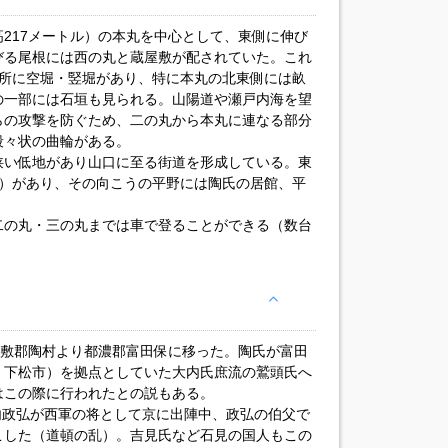
217メートル）の本丸を中心として、東側に伸び
びる尾根には西の丸と蔵屋敷が配されていた。これ
各所に空堀・竪堀があり、特に本丸の北東側には畝
の一部には石垣も見られる。山陽道や瀬戸内海を望
らの攻撃を防ぐため、二の丸から本丸に連なる部分
段々状の曲輪がある。
狭い低地があり山口に至る街道を形成している。東
m）があり、その向こうの平野には陶氏の居館、平
二の丸・三の丸までは車で登ることができる（数台
吉敷郡陶村より都濃郡富田保に移った。陶氏が富田
・下松市）を拠点としていた大内氏庶流の鷲頭氏へ
はこの際に行われたとの説もある。
大内政弘が西軍の将として京に出陣中、政弘の伯父で
こした（道頓の乱）。吉見氏など石見の国人もこの