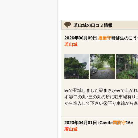
若山城の口コミ情報
2026年06月09日
播磨守
研修生のこう
若山城
🚗で登城しました🤭まさか🚗で上
す😲二の丸･三の丸の所に駐車場有りま
から進入して下さい😲下り車線から進
2023年04月01日 iCastle
周防守
16e
若山城