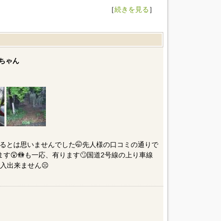
［
続きを見る
］
ちゃん
がれるとは思いませんでした🤭先人様の口コミの通りで
す😲🚻も一応、有ります🙄国道2号線の上り車線
入出来ません☹️