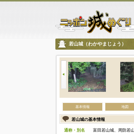
若山城（わかやまじょう）
基本情報
地図
若山城の基本情報
通称・別名
富田若山城、周防若