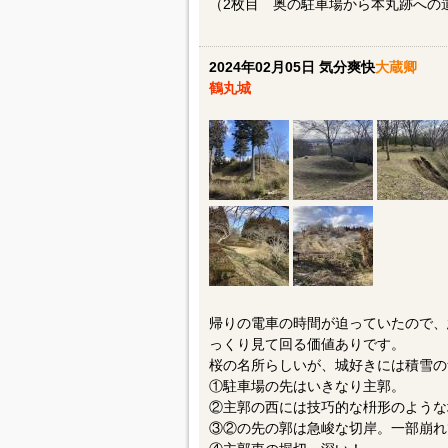
（2枚目 奥の駐車場から本丸跡への
2024年02月05日 気分爽快
大蔵卿
鶴丸城
帰りの電車の時間が迫っていたので、
っくり見て回る価値ありです。
桜の名所らしいが、城好きには積雪の
①駐車場の先はいきなり主郭。
②主郭の西には技巧的な枡形のような
③②の先の郭は急峻な切岸。一部崩れ