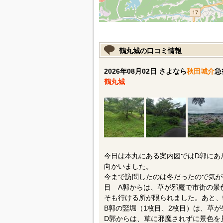
鶴丸城の口コミ情報
2026年08月02日 さよなら
秋田城介
急
鶴丸城
今日は本丸にある案内図ではD郭にあ
向かいました。
今まで訪問したのは冬だったので気が
目 A郭からは、草が邪魔で市街の景
そも行ける所が限られました。あと、
B郭の竪堀（1枚目、2枚目）は、草
D郭からは、草に邪魔されずに景色を