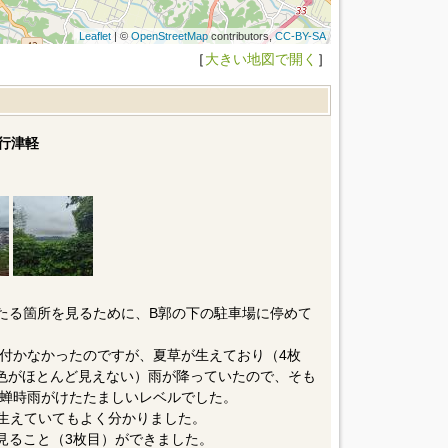
Leaflet
| ©
OpenStreetMap
contributors,
CC-BY-SA
［
大きい地図で開く
］
行津軽
たる箇所を見るために、B郭の下の駐車場に停めて
付かなかったのですが、夏草が生えており（4枚
色がほとんど見えない）雨が降っていたので、そも
蝉時雨がけたたましいレベルでした。
が生えていてもよく分かりました。
見ること（3枚目）ができました。