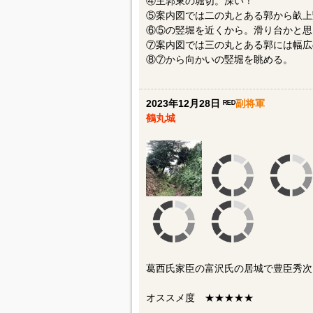
④主郭東の堀切。深い！
⑤案内図では二の丸とある郭から畝上
⑥⑤の竪堀を近くから。滑り台かと思
⑦案内図では三の丸とある郭には幅広
⑧⑦から向かいの竪堀を眺める。
2023年12月28日 ᴿᴱᴰ
副将軍
鶴丸城
葛西氏家臣の富沢氏の居城で豊臣秀次
オススメ度 ★★★★★