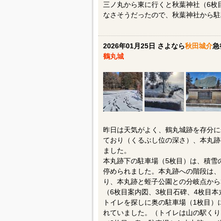
三ノ丸から東に行くと秋葉神社（6枚
なさそうだったので、秋葉神社から駐
2026年01月25日 さよなら
秋田城介
急
鶴丸城
昨日は天気がよく、鶴丸城跡を存分に
ており（くるぶし位の深さ）、本丸跡
ました。
本丸跡下の駐車場（5枚目）は、積雪
停められました。本丸跡への階段は、
り、本丸跡と蛭子公園との分岐点から
（6枚目案内図、3枚目石碑、4枚目
トイレを探しに奥の駐車場（1枚目）
れていました。（トイレは山の駅くり