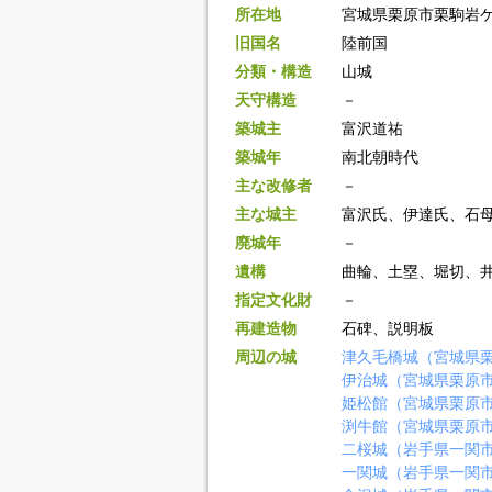
所在地
宮城県栗原市栗駒岩
旧国名
陸前国
分類・構造
山城
天守構造
－
築城主
富沢道祐
築城年
南北朝時代
主な改修者
－
主な城主
富沢氏、伊達氏、石
廃城年
－
遺構
曲輪、土塁、堀切、
指定文化財
－
再建造物
石碑、説明板
周辺の城
津久毛橋城（宮城県
伊治城（宮城県栗原
姫松館（宮城県栗原
渕牛館（宮城県栗原
二桜城（岩手県一関
一関城（岩手県一関