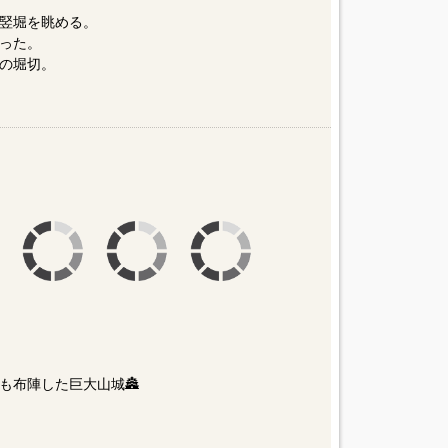
竪堀を眺める。
った。
の堀切。
も布陣した巨大山城🏯