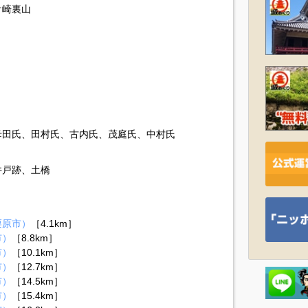
ケ崎裏山
母田氏、田村氏、古内氏、茂庭氏、中村氏
井戸跡、土橋
栗原市）
［4.1km］
市）
［8.8km］
市）
［10.1km］
市）
［12.7km］
市）
［14.5km］
市）
［15.4km］