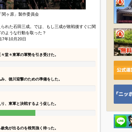
7「関ヶ原」製作委員会
えられた石田三成。では、もし三成が敗戦後すぐに関
どのような行動を取った？
17年10月20日
正々堂々東軍の軍勢を引き受けた。
込み、徳川迎撃のための準備をした。
入り、東軍と決戦するよう促した。
ら赦免が出るのを根気強く待った。