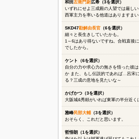
和田
左衛門尉
広希（3を選択）
いずれにせよ三成殿の人望では厳しい
西軍主力を率いる他道はありますまい
SKD47
勘解由長官
（6を選択）
細々と長生きしていたかも。
1～6はあり得ないですね。合戦直後
でしたから。
ケント（6を選択）
自分の力や求心力の無さを悟った彼は
か また、もし伝説的であれば…呂宋
る？三成の意地を見たいな～
かげかつ（3を選択）
大阪城&秀頼がいれば東軍の半分近く
雅峰
民部大輔
（3を選択）
おそらく、これだと思います。
哲悟朗（1を選択）
負けた以上は賊軍逃げ延びてもこれし