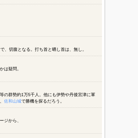
目で、切腹となる。打ち首と晒し首は、無し。
かは疑問。
等の群勢約1万5千人。他にも伊勢や丹後宮津に軍
、
佐和山城
で勝機を探るだろう。
ージから、