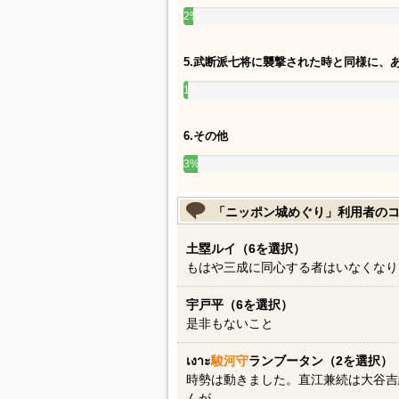
2%
5.武断派七将に襲撃された時と同様に、
1%
6.その他
3%
「ニッポン城めぐり」利用者の
土塁ルイ（6を選択）
もはや三成に同心する者はいなくなり
宇戸平（6を選択）
是非もないこと
เงาะ
駿河守
ランブータン（2を選択）
時勢は動きました。直江兼続は大谷吉
んが、、、