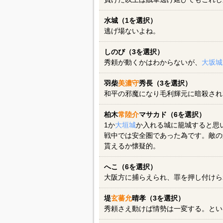
水城（1を選択）
逃げ場ないよね。
しのび（3を選択）
秀頼が動くかはわからないが、
大坂城
羽柴
美濃守
秀長（3を選択）
和平の邪魔になり毛利輝元に暗殺され
柏木
常陸介
マサカド（6を選択）
1か
大垣城
か入れる城に籠城すると思
戦中では安全圏であった為です。敵の
貰えるか懐疑的。
へこ（6を選択）
大阪方に捕らえられ、罪を押し付けら
堤
玄蕃允
晴孝（3を選択）
秀頼さえ動けば情勢は一変する。とい