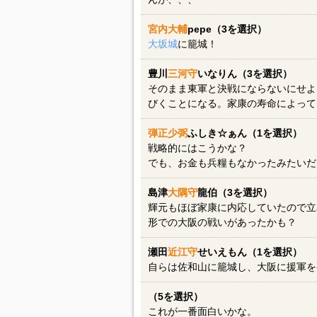
宮内大輔
pepe（3を選択）
大坂城
に籠城！
豊川
三河守
いなりん（3を選択）
そのまま東軍と決戦にならないにせよ
びくことになる。家康の寿命によって
弾正少弼
ふしき☆ぁん（1を選択）
戦略的にはこうかな？
でも、お金も兵糧もなかったみたいだ
島津
大隅守
龍伯（3を選択）
輝元もほぼ家康に内応していたので立
形での大阪の戦いがあったかも？
瀬田
近江守
せいえもん（1を選択）
自らは佐和山に籠城し、大阪に援軍を
（5を選択）
これが一番面白いかな。