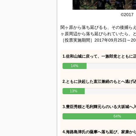
©201
関ヶ原から落ち延びるも、その後捕ら
ヶ原周辺から落ち延びられていたら、
［投票実施期間］2017年09月25日～20
1.佐和山城に戻って、一族郎党とともに
14%
2.ともに決起した直江兼続のもとへ逃げ
13%
3.豊臣秀頼と毛利輝元らのいる大坂城へ
64%
4.海路島津氏の薩摩へ落ち延び、家康か