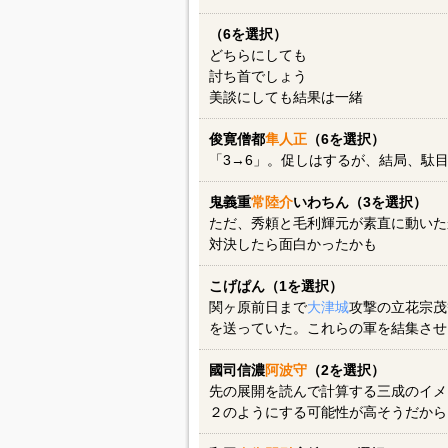
（6を選択）
どちらにしても
討ち首でしょう
美談にしても結果は一緒
俊寛僧都
隼人正
（6を選択）
「3→6」。促しはするが、結局、駄
鬼義重
常陸介
いわちん（3を選択）
ただ、秀頼と毛利輝元が素直に動いた
対決したら面白かったかも
こげぱん（1を選択）
関ヶ原前日まで
大津城
攻撃の立花宗茂
を送っていた。これらの軍を結集させ
國司信濃
阿波守
（2を選択）
先の展開を読んで計算する三成のイメ
２のようにする可能性が高そうだから