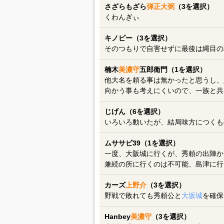
さざらもざら
弾正大弼
（3を選択）
くわんぎぃ
キノピー（3を選択）
そのつもりで自害せずに最後は縄目の
楠木
美濃守
五郎衛門（1を選択）
他大名を頼る事は無かったと思うし、
向かう事も考えにくいので、一族と共
じげん（6を選択）
いろいろ動いたが、結局味方につくも
ムササビ39（1を選択）
一度、大阪城に行くが、秀頼の出陣か
兼続の所に行くのは不可能、島津に行
カーズ
上野介
（3を選択）
野戦で敗れても秀頼公と
大坂城
を確保
Hanbey
美濃守
（3を選択）