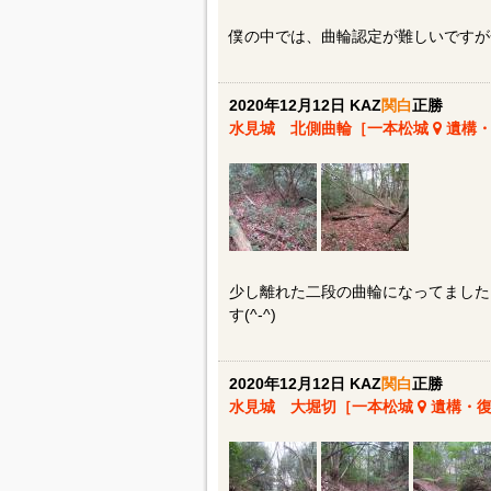
僕の中では、曲輪認定が難しいですが金
2020年12月12日 KAZ
関白
正勝
水見城 北側曲輪［一本松城
遺構・
少し離れた二段の曲輪になってました
す(^-^)
2020年12月12日 KAZ
関白
正勝
水見城 大堀切［一本松城
遺構・復