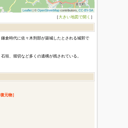
Leaflet
| ©
OpenStreetMap
contributors,
CC-BY-SA
［
大きい地図で開く
］
、鎌倉時代に佐々木刑部が築城したとされる城郭で
、石垣、堀切など多くの遺構が残されている。
復元物］