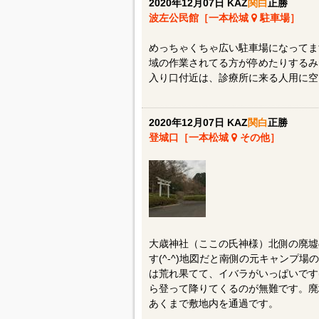
2020年12月07日 KAZ
関白
正勝
波左公民館［一本松城
駐車場］
めっちゃくちゃ広い駐車場になってま
域の作業されてる方が停めたりするみ
入り口付近は、診療所に来る人用に空け
2020年12月07日 KAZ
関白
正勝
登城口［一本松城
その他］
大歳神社（ここの氏神様）北側の廃墟
す(^-^)地図だと南側の元キャンプ
は荒れ果てて、イバラがいっぱいです(
ら登って降りてくるのが無難です。廃
あくまで敷地内を通過です。