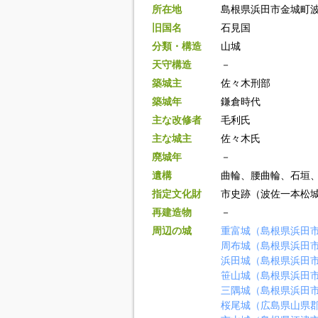
所在地
島根県浜田市金城町
旧国名
石見国
分類・構造
山城
天守構造
－
築城主
佐々木刑部
築城年
鎌倉時代
主な改修者
毛利氏
主な城主
佐々木氏
廃城年
－
遺構
曲輪、腰曲輪、石垣
指定文化財
市史跡（波佐一本松
再建造物
－
周辺の城
重富城（島根県浜田
周布城（島根県浜田
浜田城（島根県浜田
笹山城（島根県浜田
三隅城（島根県浜田
桜尾城（広島県山県