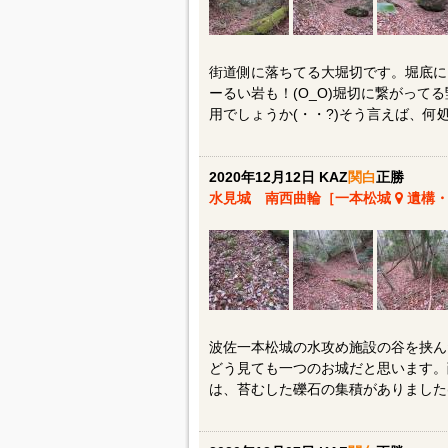
街道側に落ちてる大堀切です。堀底に
ーるい岩も！(O_O)堀切に繋がって
用でしょうか(・・?)そう言えば、
2020年12月12日 KAZ
関白
正勝
水見城 南西曲輪［一本松城
遺構・
波佐一本松城の水攻め施設の谷を挟ん
どう見ても一つのお城だと思います。
は、苔むした礫石の集積がありました(^