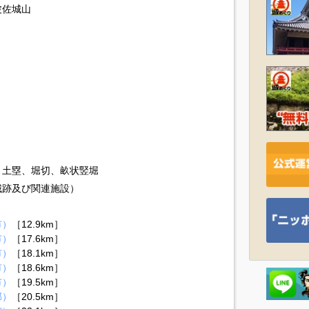
波佐城山
、土塁、堀切、畝状竪堀
城跡及び関連施設）
市）
［12.9km］
市）
［17.6km］
市）
［18.1km］
市）
［18.6km］
市）
［19.5km］
郡）
［20.5km］