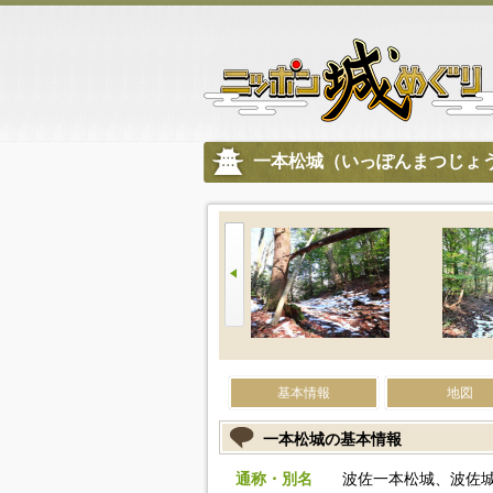
一本松城（いっぽんまつじょ
基本情報
地図
一本松城の基本情報
通称・別名
波佐一本松城、波佐