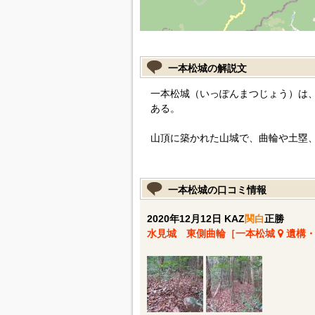
一本松城の解説文
一本松城（いっぽんまつじょう）は
ある。
山頂に築かれた山城で、曲輪や土塁
一本松城の口コミ情報
2020年12月12日 KAZ
関白
正勝
水見城 東側曲輪［一本松城
遺構・