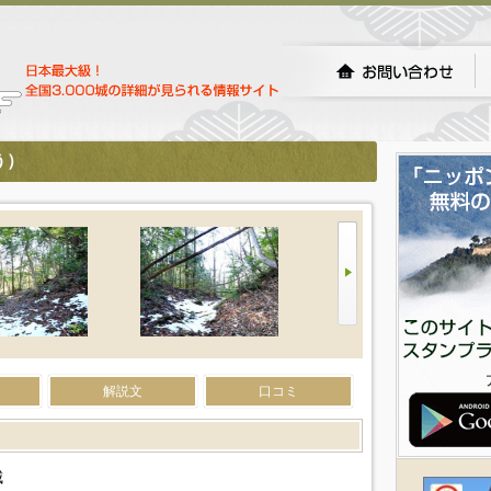
う）
解説文
口コミ
城