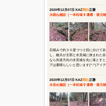
2020年12月07日 KAZ
関白
正勝
水跳ね施設［一本松城
遺構・復元物
石積みで約３０度づつ２回に分けて谷
し、敵兵が主郭と水見城に挟まれた谷
なら街道方向の水見城を先に落とすと
アは素晴らしいと思います(^-^)アイデ
2020年12月07日 KAZ
関白
正勝
水攻め施設［一本松城
遺構・復元物