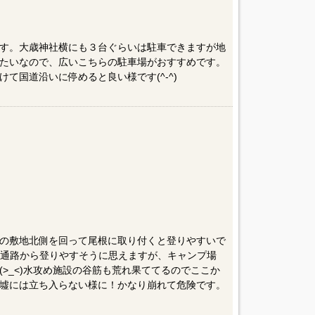
す。大歳神社横にも３台ぐらいは駐車できますが地
たいなので、広いこちらの駐車場がおすすめです。
て国道沿いに停めると良い様です(^-^)
の敷地北側を回って尾根に取り付くと登りやすいで
場の通路から登りやすそうに思えますが、キャンプ場
>_<)水攻め施設の谷筋も荒れ果ててるのでここか
墟には立ち入らない様に！かなり崩れて危険です。