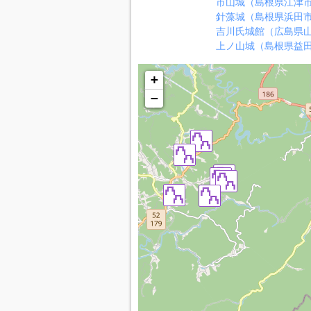
市山城（島根県江津
針藻城（島根県浜田
吉川氏城館（広島県
上ノ山城（島根県益
+
−