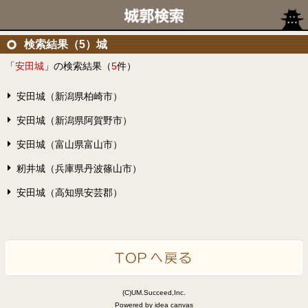
検索結果（5）城
「
安田城
」の検索結果（
5
件）
安田城（新潟県柏崎市）
安田城（新潟県阿賀野市）
安田城（富山県富山市）
籾井城（兵庫県丹波篠山市）
安田城（高知県安芸郡）
(C)UM.Succeed,Inc.
Powered by idea canvas