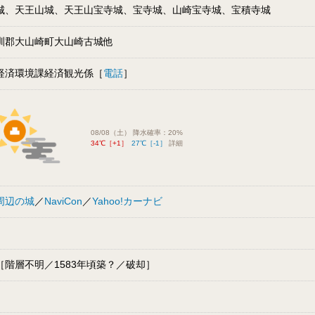
城、天王山城、天王山宝寺城、宝寺城、山崎宝寺城、宝積寺城
訓郡大山崎町大山崎古城他
経済環境課経済観光係［
電話
］
08/08（土） 降水確率：20%
34℃［+1］
27℃［-1］
詳細
周辺の城
／
NaviCon
／
Yahoo!カーナビ
［階層不明／1583年頃築？／破却］