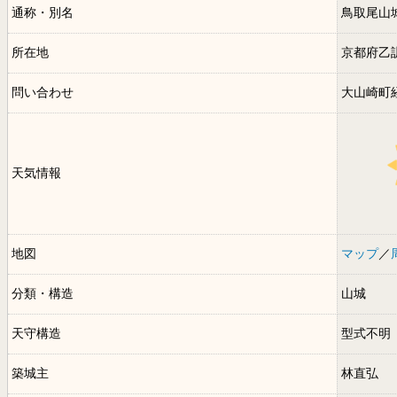
通称・別名
鳥取尾山
所在地
京都府乙
問い合わせ
大山崎町
天気情報
地図
マップ
／
分類・構造
山城
天守構造
型式不明
築城主
林直弘