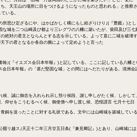
うち、天王山の場所に目をつけるようになったものと思われる」と推察
している。
の所思ひ定ざるにや、はかばかしく構にもし給ざりけり｣(『豊鑑』)と
固な城を二つ山崎及び都より三レグワの八幡に築いたが、柴田及び三七
下の絶対の君主とならんとする志を示している。よって直に二城を破壊
が天下の君となるか各自の腕によって定めようと言った
書翰｣(『イエズス会日本年報』)と記している。ここに記している八幡
ス会日本年報』の「甚だ堅固な城」との間にはへだたりがある。清洲会
れ候、誠に御念を入れられ示し預り候段、謝し申しがたく候、しかして
、仰せをこうむるべく候、御使僧へ申し渡し候、恐惶謹言 七月十七日 
銅を送ったことに対する礼状である。文中には山崎城を築城していること
罷リ越ス｣天正十二年三月廿五日条(『兼見卿記』)とあり、山崎城には天守