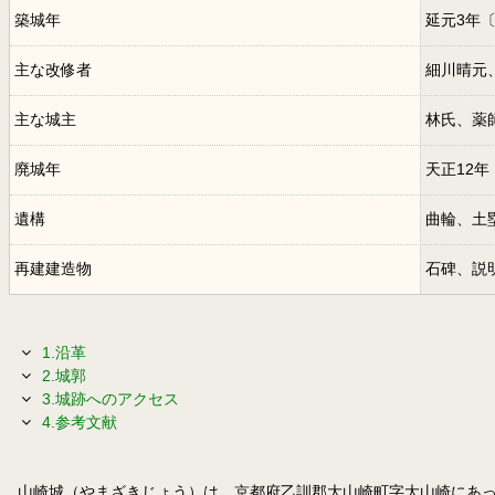
築城年
延元3年
主な改修者
細川晴元
主な城主
林氏、薬
廃城年
天正12年
遺構
曲輪、土
再建建造物
石碑、説
1.沿革
2.城郭
3.城跡へのアクセス
4.参考文献
山崎城（やまざきじょう）は、京都府乙訓郡大山崎町字大山崎にあ