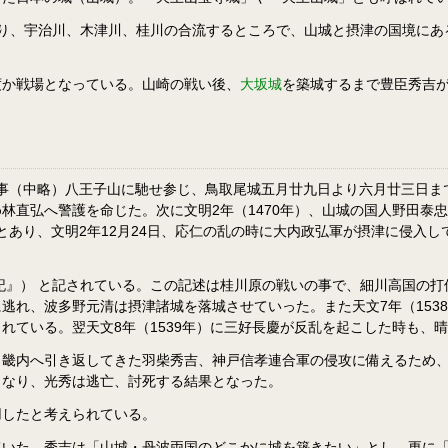
があり、宇治川、木津川、桂川の合流するところで、山城と摂津の国境に
度か戦場となっている。山崎の戦い後、
大坂城
を築城するまで豊臣秀吉
事（中略）八王子山に馳せ参じ、鳥取尾城五月廿九日より六月廿三日まで
林直弘へ警護を命じた。次に文明2年（1470年）、山城の国人野田泰
とあり、文明2年12月24日、応仁の乱の時に大内政弘軍が摂津に侵入
水記』） と記されている。この記述は桂川原の戦いの事で、細川高国の
に逃れ、波多野元清は摂津諸城を落城させていった。また天文7年（153
れている。翌天文8年（1539年）に三好長慶が反乱を起こした時も、
ら畿内へ引き返してきた羽柴秀吉、神戸信孝連合軍の侵攻に備えるため
となり、光秀は逃亡、討死する結果となった。
用したと考えられている。
ていた。秀吉は「山城・丹波両国のどこかに城を築きたい」とし、更に