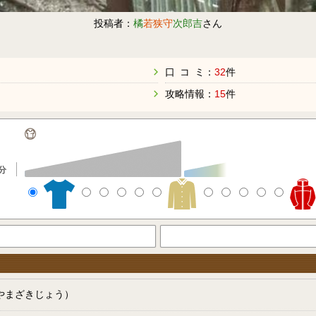
投稿者：
橘
若狭守
次郎吉
さん
口 コ ミ：
32
件
攻略情報：
15
件
分
やまざきじょう）