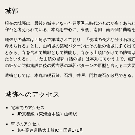
城郭
現在の城郭は、最後の城主となった豊臣秀吉時代のものが多くあらわれ
守台と考えられている。本丸を中心に、東側、南側、南西側に曲輪
縄張りの基本は四角形で築城されており、「倭城の長大な登り石垣
考えられる」とし、山崎城の築城パターンはその後の倭城に多く出
とから、寺を含めて城郭として機能し、寺から山頂にかけての防御
たといえる
。 また山頂の城郭（詰の城）は本丸に向かうまで、虎
[3]
の細かい防御施設に後の秀吉系の城郭パターンの原型と言える二大
遺構としては、本丸の礎石跡、石垣、井戸、門柱礎石が散見できる
城跡へのアクセス
電車でのアクセス
JR京都線（東海道本線）山崎駅
車でのアクセス
名神高速道路大山崎IC→国道171号