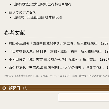
山崎駅周辺に大山崎町立有料駐車場有
徒歩でのアクセス
山崎駅→天王山山頂 徒歩約30分
参考文献
村田修三編著『図説中世城郭事典』第二巻、新人物往来社、1987年6
『日本城郭大系』第11巻 京都・滋賀・福井、新人物往来社、1980
小和田哲男『城と秀吉-戦う城から見せる城へ-』角川書店、1996年8
西ケ谷恭弘『秀吉の城-戦国を制した太閤の城郭-』世界文化社、199
本解説文（基本情報を除く）は、
クリエイティブ・コモンズ・表示・継承ライセンス3.0
のもと
城郭口コミ