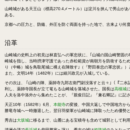
山崎城がある天王山（標高270.4メートル）は淀川を挟んで男山
ある。
京都への圧力と、防備、外圧を防ぐ両面を持った地で、古来より何
沿革
山崎城の史料上の初見は林直弘への軍忠状に、｢山城の国山崎警固の
崎城を指し、当時摂津守護であった赤松範資が南朝方を防衛するため
り（中略）城を鳥取尾城に構え在陣致す｣（『野田泰忠の軍忠状』）
また、文明14年（1482年）には細川政元が入城している。
その次は、 ｢山崎の陣、薬師寺九郎左衛門尉没落すと云々｣（『二
利し、薬師寺国長が立て篭もる山崎城を落城させた。国長は
高槻城
人夫を洛中洛外から集めたことが、『親俊日記』『兼右卿記』に記さ
天正10年（1582年）6月、
本能寺
の変後、中国大返しで中国地方か
勝竜寺城へ一時撤退した。翌日羽柴軍が山崎城に陣取ったため優勢
秀吉は
大坂城
に移るまで、山麓にある宝積寺も含めて城郭として利
清洲会議で
長浜城
を柴田勝家へ譲り、秀吉の城は
姫路城
のみとなっ