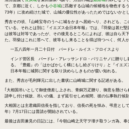
て、京都に近く、しかも
小谷城
に匹敵する山城の候補地を物色する
73年）に攻め続けた城で、山城の優位性があったためではないかと
秀吉その頃、｢山崎宝寺のうへに城をかまへ居給へり、されども、こ
ている。それとは別に『イエズス会日本年報』では、｢羽柴は甚だ堅
は彼等は対等であったが、その後見るところによれば、彼は自ら天
た。羽柴はこれに答へて、彼等もし来ることを得ば待つべく、何人
一五八四年一月二十日付 パードレ・ルイス・フロイスより
インド管区長 パードレ・アレッサンドロ・バリニヤノに贈りし
る。『豊鑑』の「はかばかしく構にもし給ざりけり」と『イエズ
日本年報に城郭に関する取り決めらしきものが窺い知れる。
また、秀吉が毛利輝元に出した書状に山崎城に関する記述がある。
｢大相国吊いとして御使僧差し上され、青銅万疋贈り、御意を懸けら
請申し付け候故、吊いの儀、まず延引せしめ候間、彼の仏事執行候刻
大相国とは主君織田信長を指しており、信長の死を悼み、弔意として青
年）7月17日には普請が開始されている。
最後は吉田兼見の日記には、｢今朝山崎之天守ヲ壊チ取ランガ為、奉公