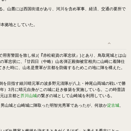
ある。山麓には西国街道があり、河川を含め軍事、経済、交通の要所で
が本拠地としていた。
用害警固を致し候｣(『赤松範資の軍忠状』)とあり、鳥取尾城とは山
忠の軍忠状に、｢廿四日（中略）山名弾正殿御被官相共に山崎に着陣仕
してきた時に、山名是豊軍が京都を防備するためこの地に陣を構えた。
打倒を目指す細川晴元軍の波多野元清隊が八上・神尾山両城の戦いで勝
8年）3月に晴元自身がこの城に赴き修築を実施している。この時普請
晴元は京都と
芥川山城
の繋ぎの城として山崎城を利用している。
、男山城と山崎城に陣取った明智光秀軍であったが、何故か
淀古城
、
「いずれ勝家と雌雄を決するときがくるはず」と考える秀吉にとっ