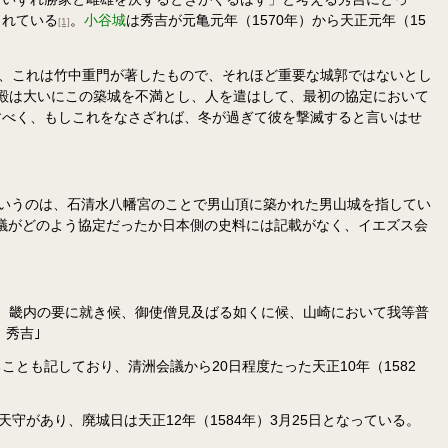
されている
。
小谷城
は秀吉が元亀元年（1570年）から天正元年（15
[1]
し、これは竹中重門が著したもので、それほど重要な城郭ではないとし
殿は大いにこの築城を不満とし、人を遣はして、最初の協定において
すべく、もしこれをなさざれば、冬が過ぎて彼を撃滅すると言いはせ
というのは、石清水八幡宮のことで男山頂に築かれた男山城を指してい
議がどのよう協定だったか日本側の史料には記載がなく、イエズス会
、畿内の要に就き候、御使僧見及ばる如くに候、山崎において我等普
秀吉｣
も記しており、清洲会議から20日程度たった天正10年（1582
があり、廃城日は天正12年（1584年）3月25日となっている。