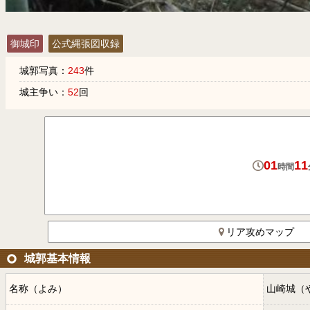
御城印
公式縄張図収録
城郭写真：
243
件
城主争い：
52
回
01
11
時間
リア攻めマップ
城郭基本情報
名称（よみ）
山崎城（