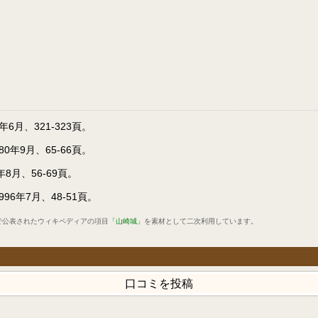
月、321-323頁。
年9月、65-66頁。
月、56-69頁。
6年7月、48-51頁。
で公表されたウィキペディアの項目
「山崎城」
を素材として二次利用しています。
口コミを投稿