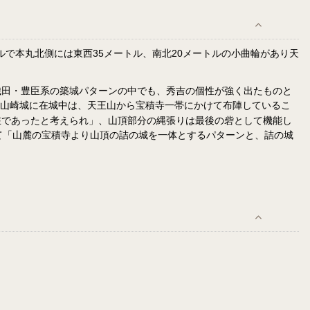
ルで本丸北側には東西35メートル、南北20メートルの小曲輪があり天
織田・豊臣系の築城パターンの中でも、秀吉の個性が強く出たものと
山崎城に在城中は、天王山から宝積寺一帯にかけて布陣しているこ
在であったと考えられ」、山頂部分の縄張りは最後の砦として機能し
て「山麓の宝積寺より山頂の詰の城を一体とするパターンと、詰の城