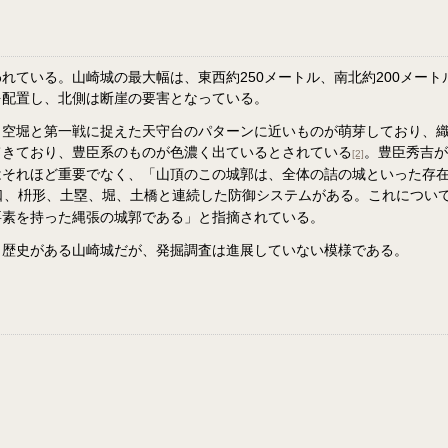
ている。山崎城の最大幅は、東西約250メートル、南北約200メート
を配置し、北側は断崖の要害となっている。
と空堀と第一戦に捉えた天守台のパターンに近いものが萌芽しており、
てきており、豊臣系のものが色濃く出ているとされている
。豊臣秀吉が
[2]
はそれほど重要でなく、「山頂のこの城郭は、全体の詰の城といった存
口、枡形、土塁、堀、土橋と連続した防御システムがある。これについ
要素を持った縄張の城郭である」と指摘されている。
。歴史がある山崎城だが、発掘調査は進展していない模様である。