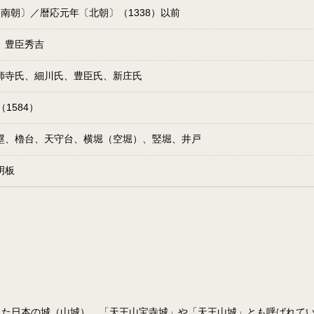
〔南朝〕／暦応元年〔北朝〕（1338）以前
、豊臣秀吉
師寺氏、細川氏、豊臣氏、新庄氏
（1584）
塁、櫓台、天守台、横堀（空堀）、竪堀、井戸
明板
った日本の城（山城）。「天王山宝寺城」や「天王山城」とも呼ばれて