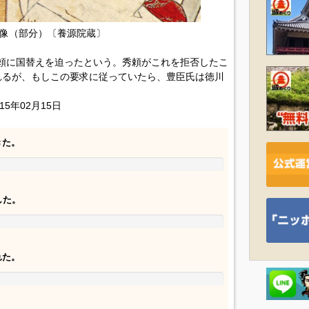
像（部分）〔養源院蔵〕
臣秀頼に国替えを迫ったという。秀頼がこれを拒否したこ
れるが、もしこの要求に従っていたら、豊臣氏は徳川
15年02月15日
きた。
した。
れた。