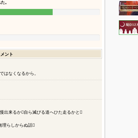
れた。
コメント
ではなくなるから。
慢出来るか自ら滅びる道へひた走るかと
無理らしからぬ話