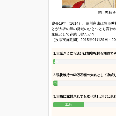
豊臣秀頼肖
慶長19年（1614）、徳川家康は豊
とが大坂の陣の発端のひとつとも言わ
家臣として存続し得たか？
［投票実施期間］2015年01月29日～20
1.大坂さえ立ち退けば加増転封も期待で
1%
2.現状維持の60万石程の大名として存続
3%
3.大幅に減封されても取り潰しだけは免
21%