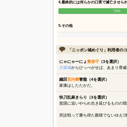
4.最終的には何らかの口実で滅亡させら
73%
5.その他
0%
「ニッポン城めぐり」利用者の
にゃにゃーにょ
豊後守
（3を選択）
大坂城
からひっぺがせば、あまり脅威
織田
宮内卿
青龍（4を選択）
家康はしたたかだ。
快刀乱麻きらり（3を選択）
貧国に追いやられ生き延びるものの我
所詮戦って勝ち得た殿様でないゆえ