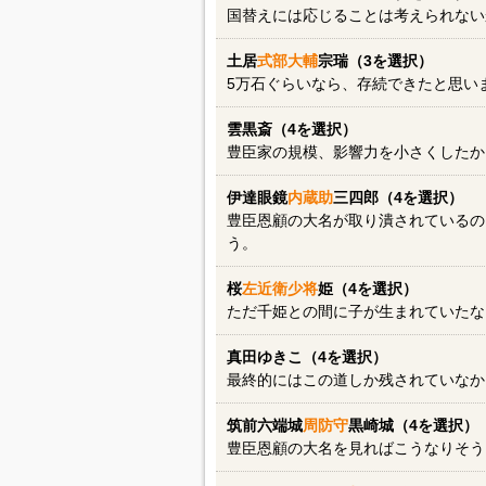
国替えには応じることは考えられない
土居
式部大輔
宗瑞（3を選択）
5万石ぐらいなら、存続できたと思い
雲黒斎（4を選択）
豊臣家の規模、影響力を小さくしたか
伊達眼鏡
内蔵助
三四郎（4を選択）
豊臣恩顧の大名が取り潰されているの
う。
桜
左近衛少将
姫（4を選択）
ただ千姫との間に子が生まれていたな
真田ゆきこ（4を選択）
最終的にはこの道しか残されていなか
筑前六端城
周防守
黒崎城（4を選択）
豊臣恩顧の大名を見ればこうなりそう