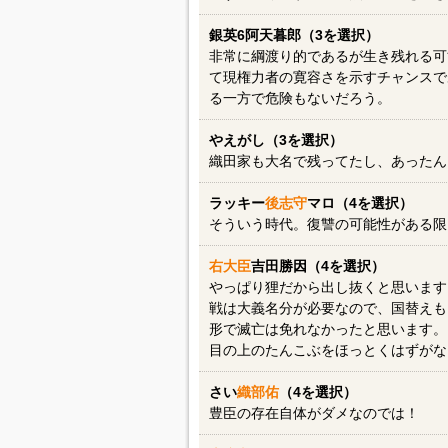
銀英6阿天暮郎（3を選択）
非常に綱渡り的であるが生き残れる可
て現権力者の寛容さを示すチャンスで
る一方で危険もないだろう。
やえがし（3を選択）
織田家も大名で残ってたし、あったん
ラッキー
後志守
マロ（4を選択）
そういう時代。復讐の可能性がある限
右大臣
吉田勝因（4を選択）
やっぱり狸だから出し抜くと思います
戦は大義名分が必要なので、国替えも
形で滅亡は免れなかったと思います。
目の上のたんこぶをほっとくはずがな
さい
織部佑
（4を選択）
豊臣の存在自体がダメなのでは！