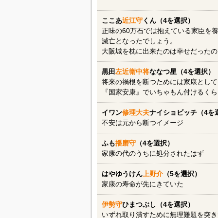
ここあ
近江守
くん（4を選択）
正味の60万石では抱えている家臣を
滅亡となったでしょう。
大阪城を枕に出来たのは幸せだったの
黒田
左近衛中将
ななつ星（4を選択）
将来の禍根を断つためには家康として
『国家安康』でいちゃもん付けるくら
イワン
修理大夫
ナイショビッチ（4を
不安は元から断つイメージ
ふも
播磨守
（4を選択）
家康の代のうちに処分されたはず
はやゆうけん
上野介
（5を選択）
家康の寿命が先にきていた
伊勢守
ひまつぶし（4を選択）
いずれ取り潰すために無理難題を突き