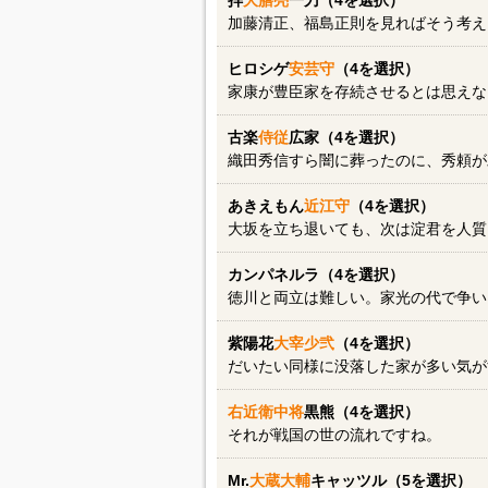
拝
大膳亮
一刀（4を選択）
加藤清正、福島正則を見ればそう考え
ヒロシゲ
安芸守
（4を選択）
家康が豊臣家を存続させるとは思えない(
古楽
侍従
広家（4を選択）
織田秀信すら闇に葬ったのに、秀頼が
あきえもん
近江守
（4を選択）
大坂を立ち退いても、次は淀君を人質
カンパネルラ（4を選択）
徳川と両立は難しい。家光の代で争い
紫陽花
大宰少弐
（4を選択）
だいたい同様に没落した家が多い気が
右近衛中将
黒熊（4を選択）
それが戦国の世の流れですね。
Mr.
大蔵大輔
キャッツル（5を選択）