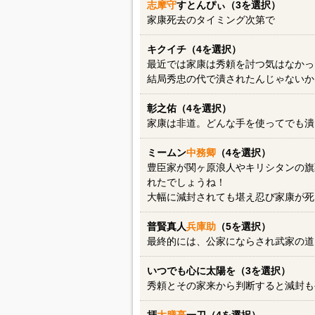
志摩守
すとんぴぃ（3を選択）
家康死去のタイミング次第で
キクイチ（4を選択）
最近では家康は秀頼を討つ気はなかっ
結局秀忠の代で潰されたんじゃないか
彰之佑（4を選択）
家康は非道。どんな手を使ってでも潰
ミームン
中務卿
（4を選択）
豊臣家が関ヶ原浪人やキリシタンの旗
れたでしょうね！
大幅に減封されても堪え忍び家康が死
普賢真人
兵庫助
（5を選択）
最終的には、公家にならされ武家の道
いつでも心に太陽を（3を選択）
秀頼とその家来から判断すると減封も