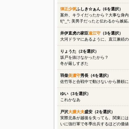
弾正少弼
ふしき☆ぁん（6を選択）
案外、キライだったから？大事な身内
f(^_^; 美男子だったと伝わるから嫉
井伊直虎の家臣
遠江守
（3を選択）
大河ドラマにあるように、直江兼続の
りょうた（2を選択）
坂戸を抜けなかったから？
冬が厳しすぎた
羽柴
美濃守
秀長（4を選択）
佐竹等と合戦中で動けないから勝頼に
ゆい（3を選択）
これかなあ
戸沢
大膳大夫
盛安（2を選択）
実際北条が越後を失っても、関東には
いに強行軍で冬季出兵するほどの価値