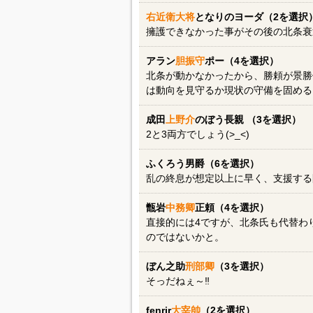
右近衛大将
となりのヨーダ（2を選択
擁護できなかった事がその後の北条衰
アラン
胆振守
ポー（4を選択）
北条が動かなかったから、勝頼が景勝
は動向を見守るか現状の守備を固める
成田
上野介
のぼう長親 （3を選択）
2と3両方でしょう(>_<)
ふくろう男爵（6を選択）
乱の終息が想定以上に早く、支援する
甑岩
中務卿
正頼（4を選択）
直接的には4ですが、北条氏も代替わ
のではないかと。
ぼん之助
刑部卿
（3を選択）
そっだねぇ～‼️
fenrir
大宰帥
（2を選択）