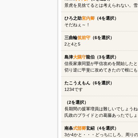
景虎を見捨てるとは考えられない。雪
ひろ之助
宮内卿
（4を選択）
そだねぇ～！
三曲輪
筑前守
（6を選択）
2と4と5
島津
大隅守
龍伯（3を選択）
信長家康同盟が甲信攻めを開始したと
切り逆に甲斐に攻めてきたので根にも
たこうえもん（6を選択）
1234です
（2を選択）
長期間の援軍増員は難しいでしょうね
氏政のプライドとの葛藤あったでしょ
南条
式部卿
玄紹（4を選択）
3か4かと・・・どっちにしろ、周り