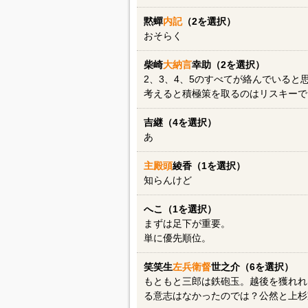
黙蟬
内記
（2を選択）
おそらく
柴崎
大納言
幸助（2を選択）
2、3、4、5のすべてが絡んでいる
考えると積極策を取るのはリスキーで
吉継（4を選択）
あ
主殿頭
綾香（1を選択）
知らんけど
へこ（1を選択）
まずは足下が重要。
単に優先順位。
笑笑生
左兵衛督
世之介（6を選択）
もともと三郎は鉄砲玉。越後を獲れれ
る意志はなかったのでは？公然と上杉