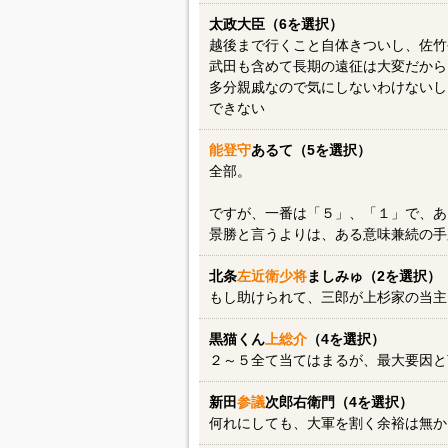
太政大臣（6を選択）
越後まで行くこと自体きついし、佐竹
武田も含めて長期の遠征は大変だから
多分親戚なので気にしないわけないし
できない
能登守
あるて（5を選択）
全部。
ですが、一番は「５」、「１」で、あ
景勝と言うよりは、ある意味兼続の手
北条
左近衛少将
ましみゅ（2を選択）
もし助けられて、三郎が上杉家の当主
黒猫くん
上総介
（4を選択）
２～５全て当てはまるが、最大要因と
新田
参議
次郎右衛門（4を選択）
何れにしても、大軍を割く余裕は無か