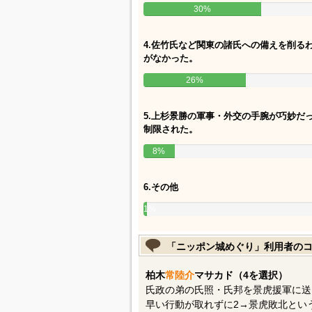
30%
4.佐竹氏など関東の諸氏への備えを削る
がなかった。
26%
5.上杉景勝の軍事・外交の手腕が巧妙だ
制限された。
8%
6.その他
1%
「ニッポン城めぐり」利用者の
柏木
常陸介
マサカド（4を選択）
氏政の弟の氏照・氏邦を景虎援軍に送
早い行動が取れずに2→景虎敗北とい