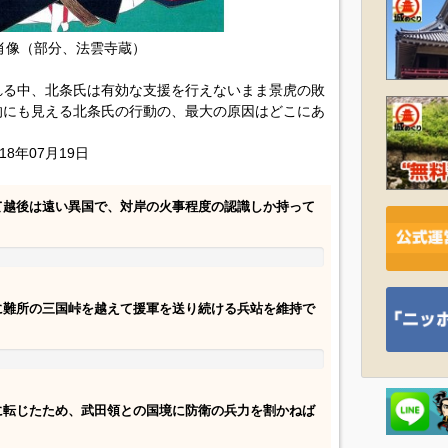
肖像（部分、法雲寺蔵）
れる中、北条氏は有効な支援を行えないまま景虎の敗
的にも見える北条氏の行動の、最大の原因はどこにあ
18年07月19日
て越後は遠い異国で、対岸の火事程度の認識しか持って
に難所の三国峠を越えて援軍を送り続ける兵站を維持で
に転じたため、武田領との国境に防衛の兵力を割かねば