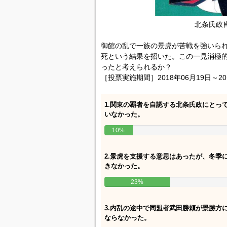
北条氏政
御館の乱で一族の景虎が苦戦を強いら
死という結果を招いた。この一見消極
ったと考えられるか？
［投票実施期間］2018年06月19日～20
1.関東の覇者を自認する北条氏政にとっ
いなかった。
10%
2.景虎を支援する意思はあったが、冬季
きなかった。
23%
3.内乱の途中で同盟者武田勝頼が景勝方
ならなかった。