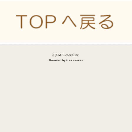
(C)UM.Succeed,Inc.
Powered by idea canvas