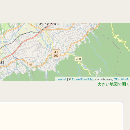
Leaflet
| ©
OpenStreetMap
contributors,
CC-BY-SA
大きい地図で開く