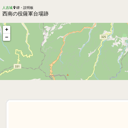
人吉城
碑・説明板
西南の役薩軍台場跡
+
−