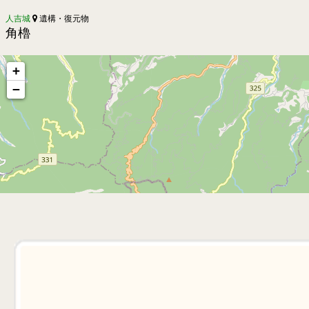
人吉城
遺構・復元物
角櫓
+
−