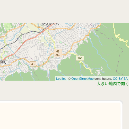
Leaflet
| ©
OpenStreetMap
contributors,
CC-BY-SA
大きい地図で開く