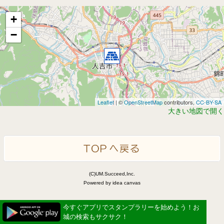
+
−
Leaflet
| ©
OpenStreetMap
contributors,
CC-BY-SA
大きい地図で開く
(C)UM.Succeed,Inc.
Powered by idea canvas
今すぐアプリでスタンプラリーを始めよう！お
城の検索もサクサク！