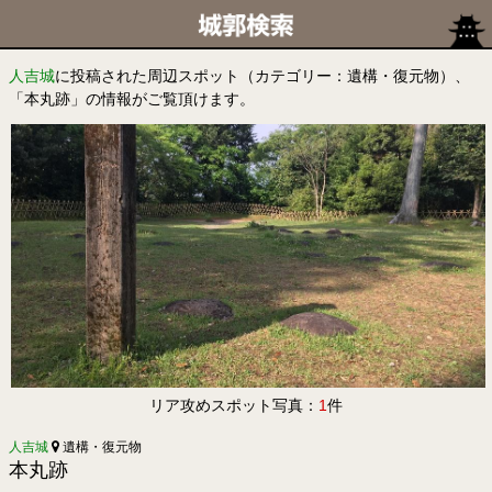
人吉城
に投稿された周辺スポット（カテゴリー：遺構・復元物）、
「本丸跡」の情報がご覧頂けます。
リア攻めスポット写真：
1
件
人吉城
遺構・復元物
本丸跡