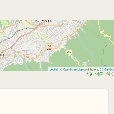
Leaflet
| ©
OpenStreetMap
contributors,
CC-BY-SA
大きい地図で開く