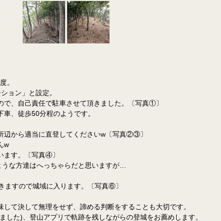
程度。
テーション」と設定。
ので、自己責任で駐車させて頂きました。〔写真①〕
車、徒歩50分程のようです。
所辺から適当に直登してくださいw〔写真②③〕
んw
います。〔写真④〕
ような方達はへっちゃらだと思いますが…
てきますので城域に入ります。〔写真⑥〕
味して決して無理をせず、諦める判断をすることも大切です。
ました)、登山アプリで軌跡を残しながらの登城をお薦めします。