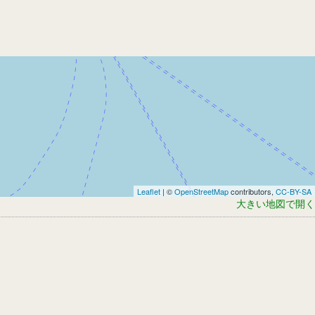
Leaflet
| ©
OpenStreetMap
contributors,
CC-BY-SA
大きい地図で開く