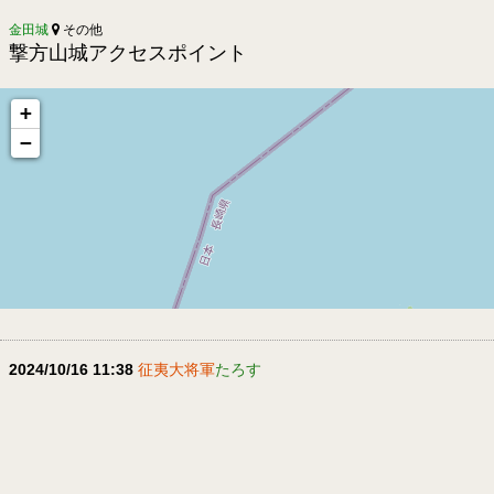
金田城
その他
撃方山城アクセスポイント
+
−
2024/10/16 11:38
征夷大将軍
たろす