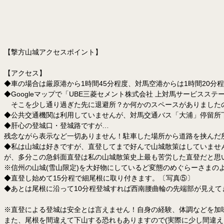
【撃方山城アクセスポイント】
【アクセス】
◆車の場合は厳原港から1時間45分程度、対馬空港からは1時間20分
◆Googleマップで「UBE三菱セメント株式会社 上対馬サービスス
そこを少し通り過ぎた先に退避所？か何かのスペースがありました
◆公共交通機関は利用していませんが、対馬交通バス「大浦」停留所下
◆肝心の登城口・登城路ですが…
残念ながら表示など一切ありません！駐車した場所から道路を挟んだ
◆私は山城は好きですが、直登してまで好んで山城散策はしていませ
が、多分この急斜面直登は私の山城散策史上最も苦労した直登だと思
※信州の山城(雪山限定)を大好物にしているど変態のめぐらーさまの
◆直登し始めて15分程で細尾根に取り付きます。〔写真⑤〕
◆あとは尾根に沿って10分程登城すれば西南腰曲輪の先端部が見え
※直登による登城は安全とは言えません！自身の経験、体調などを加
また、尾根を間違えて下山する恐れもありますので(実際に少し間違え