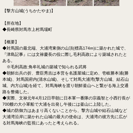
【撃方山城(うちかたやま)】
【所在地】
◆長崎県対馬市上村馬場町
【概要】
◆対馬国の最北端、大浦湾東側の山頂(標高174m)に築かれた城で、
『津島記事』には文禄慶長の役に際し毛利高政により築城されたと
ある。
※毛利高政:角牟礼城の築城で知られる武将
◆朝鮮出兵の折、豊臣秀吉は本営を名護屋城に定め、壱岐勝本浦(勝
本城)、対馬国府内(清水山城)、そして対馬大浦湾(撃方山城、結石山
城、内方山城)を経て、対馬海峡を渡り朝鮮釜山へと繋がる海上交通
路を整備した。
◆実際、文禄元年4月12日早朝に日本軍一番隊の宗義智と小西行長が
700艘の大小軍船で大浦を出発し午後には釜山に上陸した。
◆城の防御力はあまり高くないことから、撃方山城や結石山城など
大浦湾沿岸に築かれた山城の最大の使命は、大浦湾の彼方先に広が
る対馬海峡の監視にあったと考えられる。