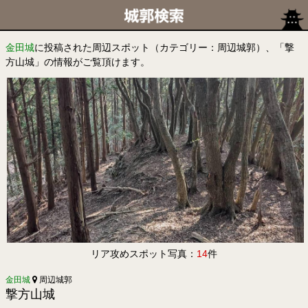
金田城
に投稿された周辺スポット（カテゴリー：周辺城郭）、「撃
方山城」の情報がご覧頂けます。
リア攻めスポット写真：
14
件
金田城
周辺城郭
撃方山城