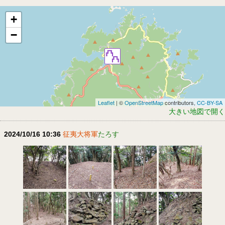
+
−
Leaflet
| ©
OpenStreetMap
contributors,
CC-BY-SA
大きい地図で開く
2024/10/16 10:36
征夷大将軍
たろす