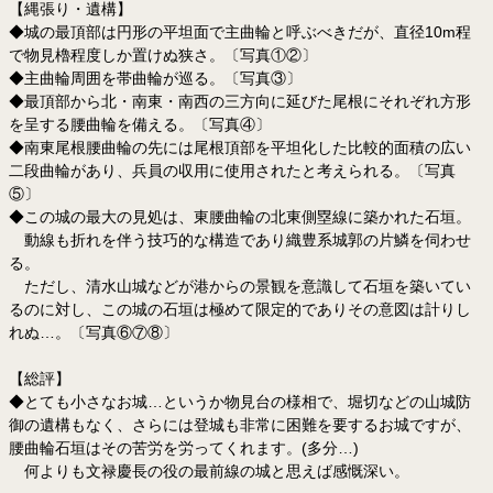
【縄張り・遺構】
◆城の最頂部は円形の平坦面で主曲輪と呼ぶべきだが、直径10m程
で物見櫓程度しか置けぬ狭さ。〔写真①②〕
◆主曲輪周囲を帯曲輪が巡る。〔写真③〕
◆最頂部から北・南東・南西の三方向に延びた尾根にそれぞれ方形
を呈する腰曲輪を備える。〔写真④〕
◆南東尾根腰曲輪の先には尾根頂部を平坦化した比較的面積の広い
二段曲輪があり、兵員の収用に使用されたと考えられる。〔写真
⑤〕
◆この城の最大の見処は、東腰曲輪の北東側塁線に築かれた石垣。
動線も折れを伴う技巧的な構造であり織豊系城郭の片鱗を伺わせ
る。
ただし、清水山城などが港からの景観を意識して石垣を築いてい
るのに対し、この城の石垣は極めて限定的でありその意図は計りし
れぬ…。〔写真⑥⑦⑧〕
【総評】
◆とても小さなお城…というか物見台の様相で、堀切などの山城防
御の遺構もなく、さらには登城も非常に困難を要するお城ですが、
腰曲輪石垣はその苦労を労ってくれます。(多分…)
何よりも文禄慶長の役の最前線の城と思えば感慨深い。