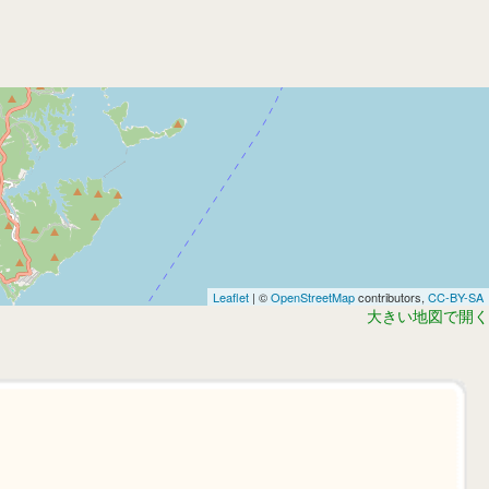
Leaflet
| ©
OpenStreetMap
contributors,
CC-BY-SA
大きい地図で開く