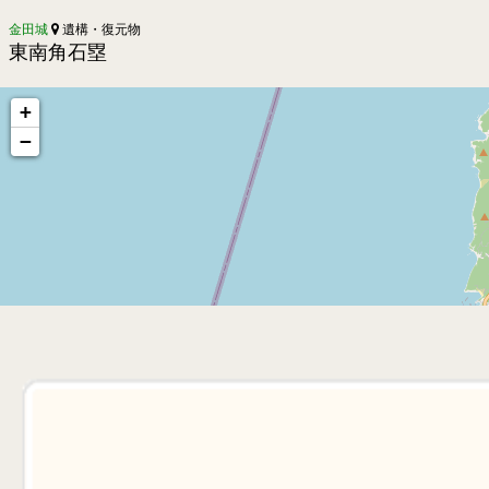
金田城
遺構・復元物
東南角石塁
+
−