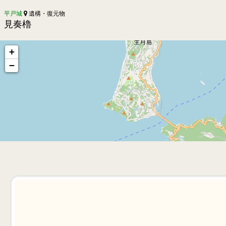
平戸城
遺構・復元物
見奏櫓
+
−