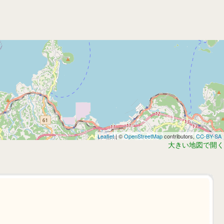
Leaflet
| ©
OpenStreetMap
contributors,
CC-BY-SA
大きい地図で開く