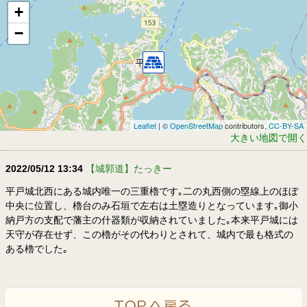
+
−
Leaflet
| ©
OpenStreetMap
contributors,
CC-BY-SA
大きい地図で開く
2022/05/12 13:34
【城郭道】たっきー
平戸城北西にある城内唯一の三重櫓です｡二の丸西側の塁線上のほぼ
中央に位置し、櫓台のみ石垣で左右は土塁造りとなっています｡御小
納戸方の支配で藩主の什器類が収納されていました｡本来平戸城には
天守が存在せず、この櫓がその代わりとされて、城内で最も格式の
ある櫓でした｡