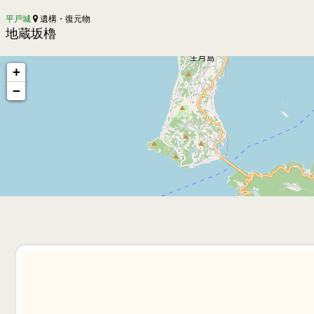
平戸城
遺構・復元物
地蔵坂櫓
+
−