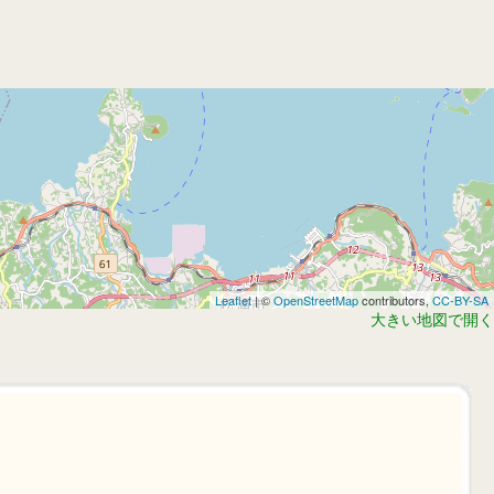
Leaflet
| ©
OpenStreetMap
contributors,
CC-BY-SA
大きい地図で開く