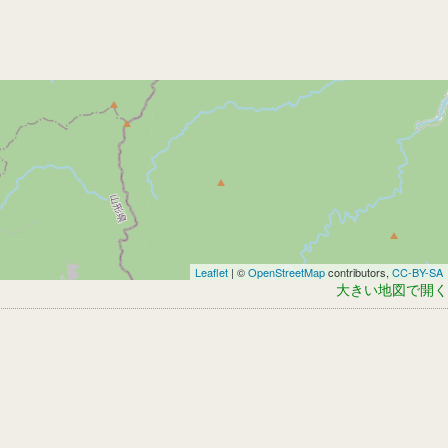
Leaflet
| ©
OpenStreetMap
contributors,
CC-BY-SA
大きい地図で開く