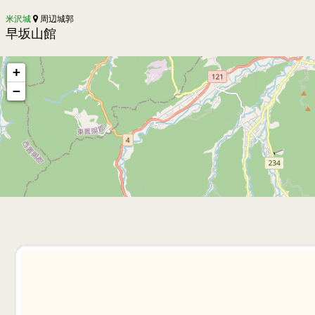
米沢城
周辺城郭
早坂山館
+
−