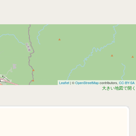
Leaflet
| ©
OpenStreetMap
contributors,
CC-BY-SA
大きい地図で開く