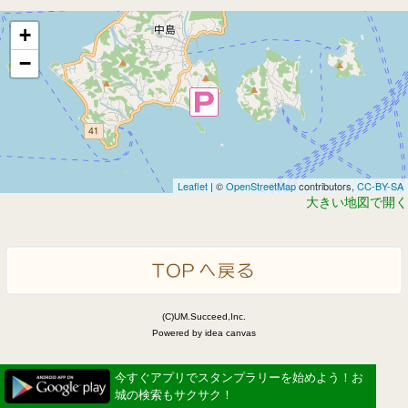
+
−
Leaflet
| ©
OpenStreetMap
contributors,
CC-BY-SA
大きい地図で開く
(C)UM.Succeed,Inc.
Powered by idea canvas
今すぐアプリでスタンプラリーを始めよう！お
城の検索もサクサク！