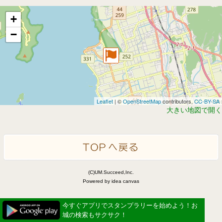
+
−
Leaflet
| ©
OpenStreetMap
contributors,
CC-BY-SA
大きい地図で開く
(C)UM.Succeed,Inc.
Powered by idea canvas
今すぐアプリでスタンプラリーを始めよう！お
城の検索もサクサク！