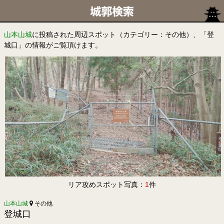
山本山城
に投稿された周辺スポット（カテゴリー：その他）、「登
城口」の情報がご覧頂けます。
リア攻めスポット写真：
1
件
山本山城
その他
登城口