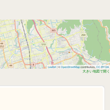
Leaflet
| ©
OpenStreetMap
contributors,
CC-BY-SA
大きい地図で開く