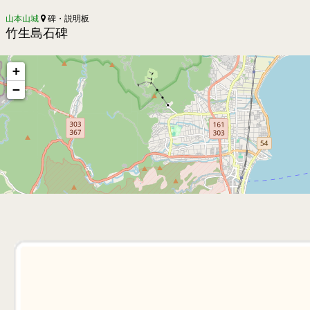
山本山城
碑・説明板
竹生島石碑
+
−