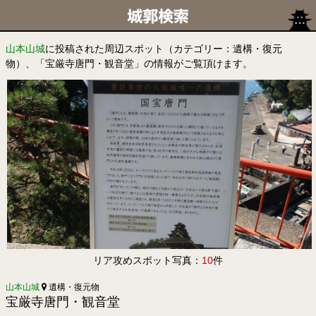
山本山城
に投稿された周辺スポット（カテゴリー：遺構・復元
物）、「宝厳寺唐門・観音堂」の情報がご覧頂けます。
リア攻めスポット写真：
10
件
山本山城
遺構・復元物
宝厳寺唐門・観音堂