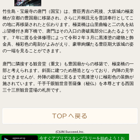
竹生島・宝厳寺の唐門（国宝）は、豊臣秀吉の死後、大坂城の極楽
橋が京都の豊国廟に移築され、さらに片桐且元を普請奉行としてこ
の地に再移築されたと伝わります。極楽橋は山里曲輪と二の丸を結
ぶ望楼付き廊下橋で、唐門はその入口の唐破風部分にあたるようで
す。７年に渡る全体修理によって令和２年３月に黒漆塗の建物と飾
金具、極彩色の彫刻がよみがえり、豪華絢爛たる豊臣期大坂城の姿
の一端を見ることができます。
唐門に隣接する観音堂（重文）も豊国廟からの移築で、極楽橋の一
部と考えられます。斜面に建つため懸造となっており、内陣の見学
はできませんが、外陣の廻廊に至るまで黒漆塗りに極彩色の装飾が
施されています。千手千眼観世音菩薩像（秘仏）を本尊とする西国
三十三所観音霊場の札所です。
(C)UM.Succeed,Inc.
Powered by idea canvas
今すぐアプリでスタンプラリーを始めよう！お