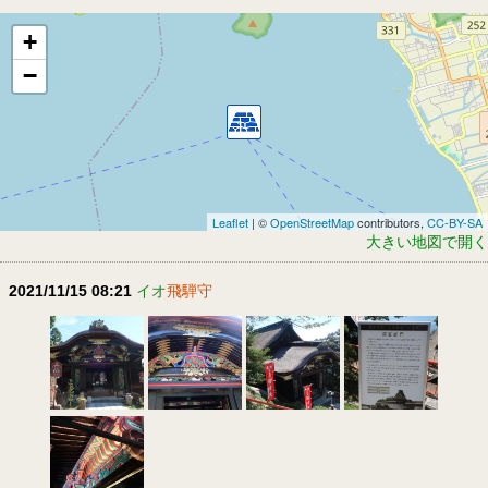
+
−
Leaflet
| ©
OpenStreetMap
contributors,
CC-BY-SA
大きい地図で開く
2021/11/15 08:21
イオ
飛騨守