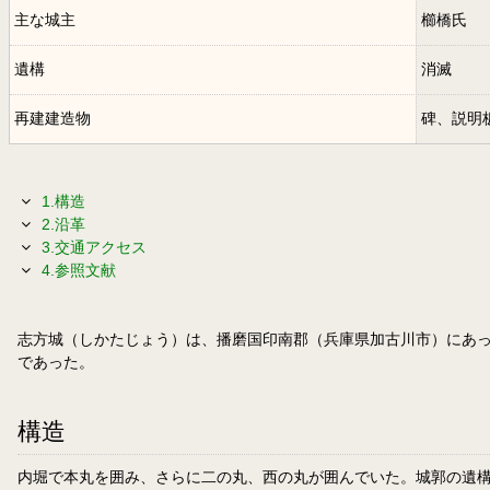
主な城主
櫛橋氏
遺構
消滅
再建建造物
碑、説明
1.構造
2.沿革
3.交通アクセス
4.参照文献
志方城（しかたじょう）は、播磨国印南郡（兵庫県加古川市）にあ
であった。
構造
内堀で本丸を囲み、さらに二の丸、西の丸が囲んでいた。城郭の遺