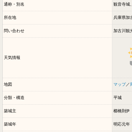
通称・別名
観音寺城
所在地
兵庫県加
問い合わせ
加古川観
天気情報
地図
マップ
／
分類・構造
平城
築城主
櫛橋則伊
築城年
明応元年（