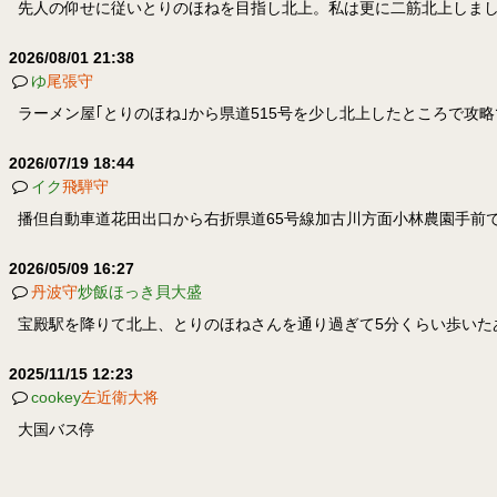
先人の仰せに従いとりのほねを目指し北上。私は更に二筋北上しました。(
2026/08/01 21:38
ゆ
尾張守
ラーメン屋｢とりのほね｣から県道515号を少し北上したところで攻略
2026/07/19 18:44
イク
飛騨守
播但自動車道花田出口から右折県道65号線加古川方面小林農園手前
2026/05/09 16:27
丹波守
炒飯ほっき貝大盛
宝殿駅を降りて北上、とりのほねさんを通り過ぎて5分くらい歩いた
2025/11/15 12:23
cookey
左近衛大将
大国バス停