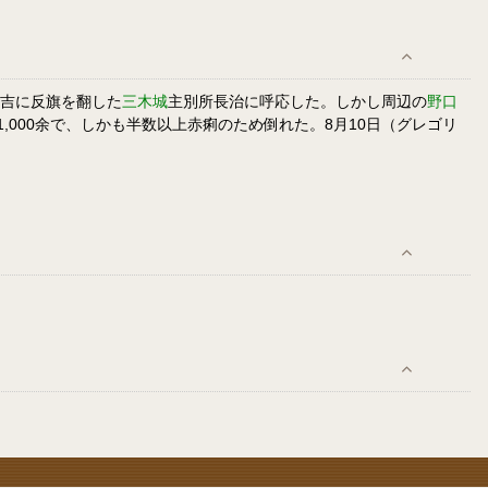
秀吉に反旗を翻した
三木城
主別所長治に呼応した。しかし周辺の
野口
,000余で、しかも半数以上赤痢のため倒れた。8月10日（グレゴリ