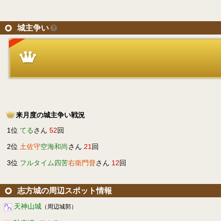
城主争い
来月度の城主争い戦況
1位
てる
さん
52
回
2位
土佐守
空海和尚
さん
21
回
3位
フルタイム四苦
右衛門督
さん
12
回
志方城の周辺スポット情報
天神山城
（周辺城郭）