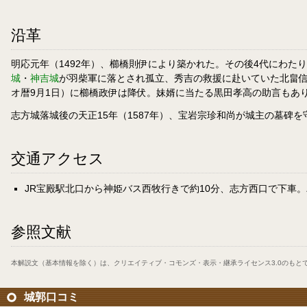
沿革
明応元年（1492年）、櫛橋則伊により築かれた。その後4代にわたり
城
・
神吉城
が羽柴軍に落とされ孤立、秀吉の救援に赴いていた北畠信雄
オ暦9月1日）に櫛橋政伊は降伏。妹婿に当たる黒田孝高の助言もあ
志方城落城後の天正15年（1587年）、宝岩宗珍和尚が城主の墓碑
交通アクセス
JR宝殿駅北口から神姫バス西牧行きで約10分、志方西口で下車。
参照文献
本解説文（基本情報を除く）は、
クリエイティブ・コモンズ・表示・継承ライセンス3.0
のもと
城郭口コミ