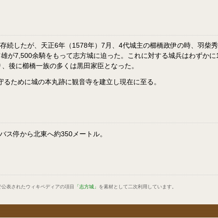
存続したが、天正6年（1578年）7月、4代城主の櫛橋政伊の時、羽柴
が7,500余騎をもって志方城に迫った。これに対する城兵はわずかに1
り、後に櫛橋一族の多くは黒田家臣となった。
を守るために城の本丸跡に観音寺を建立し現在に至る。
バス停から北東へ約350メートル。
で公表されたウィキペディアの項目
「志方城」
を素材として二次利用しています。