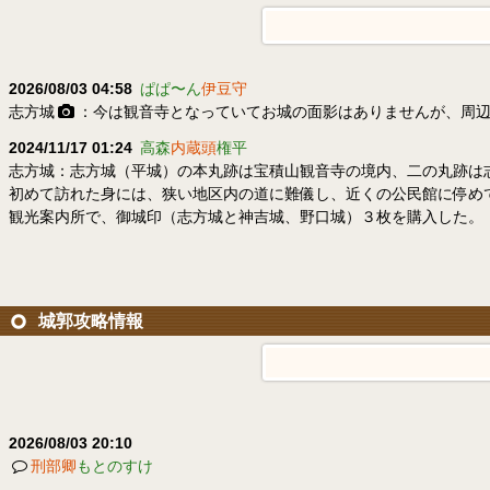
2026/08/03 04:58
ぱぱ〜ん
伊豆守
志方城
：今は観音寺となっていてお城の面影はありませんが、周
2024/11/17 01:24
高森
内蔵頭
権平
志方城：志方城（平城）の本丸跡は宝積山観音寺の境内、二の丸跡は
初めて訪れた身には、狭い地区内の道に難儀し、近くの公民館に停め
観光案内所で、御城印（志方城と神吉城、野口城）３枚を購入した。
城郭攻略情報
2026/08/03 20:10
刑部卿
もとのすけ