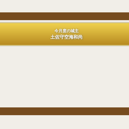
今月度の城主
土佐守空海和尚