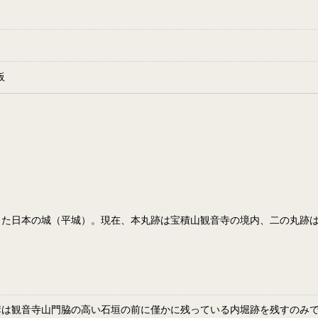
板
った日本の城（平城）。現在、本丸跡は宝積山観音寺の境内、二の丸跡
構は観音寺山門脇の高い石垣の前に僅かに残っている内堀跡を残すのみ