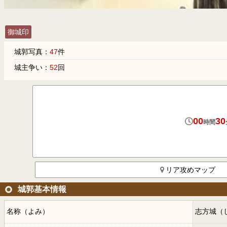
御城印
城郭写真：
47
件
城主争い：
52
回
00
30
時間
リア攻めマップ
城郭基本情報
名称（よみ）
志方城（