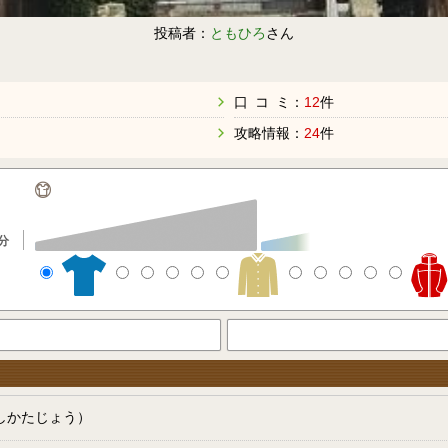
投稿者：
ともひろ
さん
口 コ ミ：
12
件
攻略情報：
24
件
分
しかたじょう）