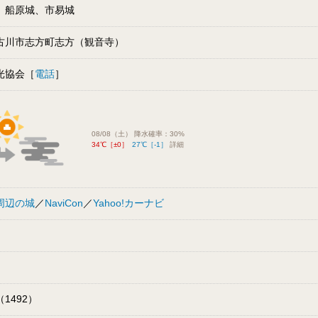
、船原城、市易城
古川市志方町志方（観音寺）
光協会［
電話
］
08/08（土） 降水確率：30%
34℃［±0］
27℃［-1］
詳細
周辺の城
／
NaviCon
／
Yahoo!カーナビ
1492）