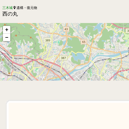
三木城
遺構・復元物
西の丸
+
−