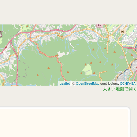
Leaflet
| ©
OpenStreetMap
contributors,
CC-BY-SA
大きい地図で開く