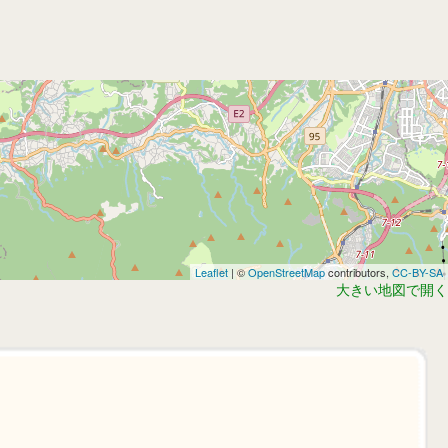
Leaflet
| ©
OpenStreetMap
contributors,
CC-BY-SA
大きい地図で開く