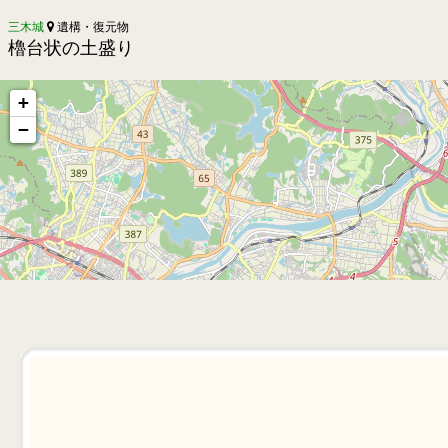
三木城
遺構・復元物
櫓台状の土盛り
+
−