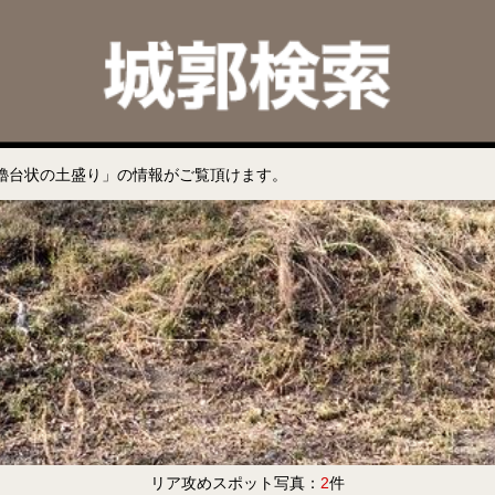
櫓台状の土盛り」の情報がご覧頂けます。
リア攻めスポット写真：
2
件