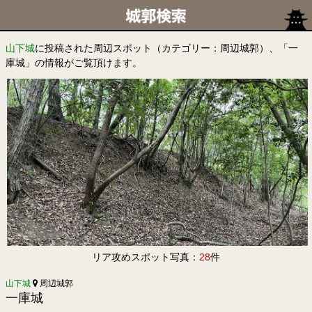
山下城
に投稿された周辺スポット（カテゴリー：周辺城郭）、「一
庫城」の情報がご覧頂けます。
リア攻めスポット写真：
28
件
山下城
周辺城郭
一庫城