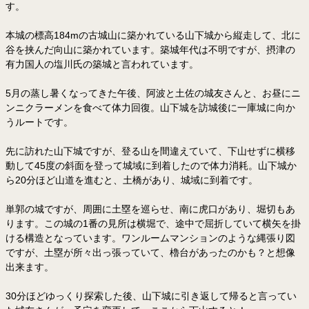
す。
本城の標高184mの古城山に築かれている山下城から縦走して、北に
谷を挟んだ向山に築かれています。築城年代は不明ですが、摂津の
有力国人の塩川氏の築城と言われています。
5月の蒸し暑くなってきた午後、阿波と土佐の城友さんと、お昼にニ
ンニクラーメンを食べて体力回復。山下城を訪城後に一庫城に向か
うルートです。
先に訪れた山下城ですが、登る山を間違えていて、下山せずに横移
動して45度の斜面を登って城域に到着したので体力消耗。山下城か
ら20分ほど山道を進むと、土橋があり、城域に到着です。
単郭の城ですが、周囲に土塁を巡らせ、南に虎口があり、堀切もあ
ります。この城の1番の見所は横堀で、途中で屈折していて横矢を掛
ける構造となっています。ワンルームマンションのような縄張り図
ですが、土塁が所々出っ張っていて、櫓台があったのかも？と想像
出来ます。
30分ほどゆっくり探索した後、山下城に引き返して帰ると言ってい