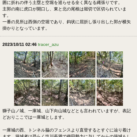
囲に折れの伴う土塁と空堀を巡らせる全く異なる縄張りです。
主郭の南に虎口が開口し、東と北の尾根は堀切で区切られていま
す。
一番の見所は西側の空堀であり、鈎状に屈折し張り出した郭が横矢
掛かりとなっています。
2023/10/11 02:46
tracer_azu
獅子山ノ城、一庫城、山下向山城などとも言われていますが、表記
どおりここでは一庫城とします。
一庫城の西、トンネル脇のフェンスより直登するとすぐに辿り着け
ます。築城者は恐らく塩川長満で織田勢力に与してからの築城もし