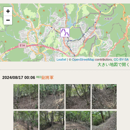
+
−
Leaflet
| ©
OpenStreetMap
contributors,
CC-BY-SA
大きい地図で開く
2024/08/17 00:06
ᴿᴱᴰ
副将軍