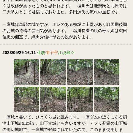
くは改修があったものと思われます。 塩川氏は能勢氏と北摂では
二大勢力として君臨しておりまた、多田源氏の流れの血筋です。
一庫城は単郭の城ですが、オレのある横堀に土塁があり戦国期後期
のお城の遺構の雰囲気があります。 塩川長満の娘の寿々姫は織田
信忠の側室で、織田秀信の母との説があります。
2023/05/29 16:11
生駒
伊予守
江現蔵☆
一庫城と書いて、ひとくら城と読みます。一庫ダムの近くにある摂
津山下城の出城で、山下古城とも言いますが、アプリ登録の山下城
の周辺城郭で、一庫城で登録されていたので、このまま使用しま