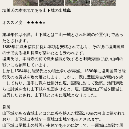
塩川氏の本拠地である山下城の出城🏯
オススメ度 ★★★★⭐︎
築城年代は不詳。山下城とは二山一城とされ出城の位置付けであっ
たとされます。
1568年に織田信長に従い本領を安堵されており、その後に塩川国満
の子である塩川長満が築いたとも云われます。
塩川氏は、本能寺の変で織田信長が没すると羽柴秀吉に従い山崎の
戦いにも参陣しています。
しかし1584年に能勢氏との領土争いが再燃。1586年に塩川国満は能
勢氏の地黄城を攻め落とします。しかし、既に豊臣秀吉が畿内を統
一しており、勝手に戦を仕掛けた塩川国満に対して激怒。池田輝政
らに討滅を命じ山下城を包囲させると、塩川国満は山下城を開城し
自刃したとされ、山下城とともに廃城となりました。
見所
山下城がある古城山とは北に谷を挟んだ標高178mの向山に築かれて
おり、山下城は本城で一庫城は出城であるとされます。
山下城は尾根上の段郭が主体であるのに対して、一庫城は単郭で周