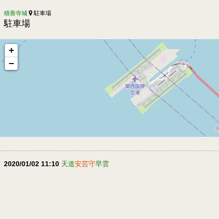
積善寺城
駐車場
駐車場
+
−
2020/01/02 11:10
天道
安芸守
早雲