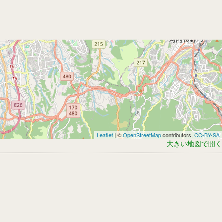
Leaflet
| ©
OpenStreetMap
contributors,
CC-BY-SA
大きい地図で開く