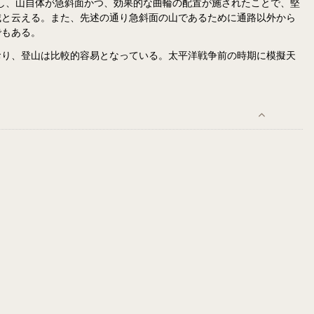
かし、山自体が急斜面かつ、効果的な曲輪の配置が施されたことで、堅
城と云える。また、先述の通り急斜面の山であるために通路以外から
でもある。
おり、登山は比較的容易となっている。太平洋戦争前の時期に模擬天
。