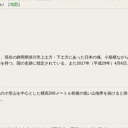
み）［
地図
］
）、現在の静岡県掛川市上土方・下土方にあった日本の城。小規模なが
つ。国の史跡に指定されている。また2017年（平成29年）4月6日、
の小笠山を中心とした標高200メートル前後の低い山地帯を抜けると
た。