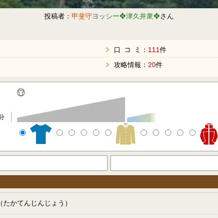
投稿者：
甲斐守
ヨッシー❖津久井衆❖
さん
口 コ ミ：
111
件
攻略情報：
20
件
分
（たかてんじんじょう）