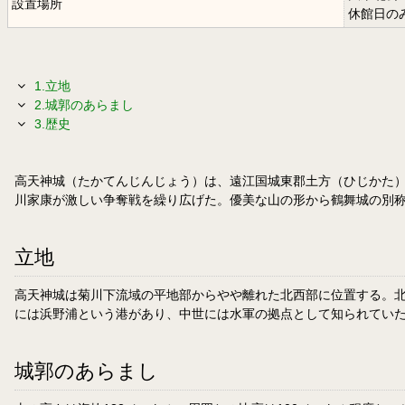
設置場所
休館日の
1.立地
2.城郭のあらまし
3.歴史
高天神城（たかてんじんじょう）は、遠江国城東郡土方（ひじかた
川家康が激しい争奪戦を繰り広げた。優美な山の形から鶴舞城の別称を持
立地
高天神城は菊川下流域の平地部からやや離れた北西部に位置する。北
には浜野浦という港があり、中世には水軍の拠点として知られてい
城郭のあらまし