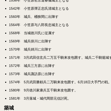
1536年 小笠原右京進春儀城主となる
1542年 小笠原彈正忠氏清城主となる
1560年 城兵、桶狭間に出陣す
1564年 小笠原与八郎長忠城主となる
1568年 当城徳川氏に従属す
1569年 城兵掛川に出陣す
1570年 城兵姉川に出陣す
1571年 3月武田信玄兵二万五千騎来攻包囲す。城兵二千騎籠城
1572年 城兵三方原に出陣す
1573年 城兵諏訪原に出陣す
1574年 5月武田勝頼兵二万騎来攻包囲す。6月18日大手門の戦
1580年 9月徳川家康兵五千騎来攻包囲す。
1581年 3月落城・城代岡部元信討死。
築城