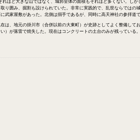
と、それほど大きな山ではなく、城郭全体の面積もそれほど多くない。し
を取り囲み、掘割も設けられていた。非常に実践的で、乱世ならではの
面に武家屋敷があった。北側は搦手であるが、同時に高天神社の参拝道
現在は、地元の掛川市（合併以前の大東町）が史跡としてよく整備して
ない）が落雷で焼失した。現在はコンクリートの土台のみが残っている