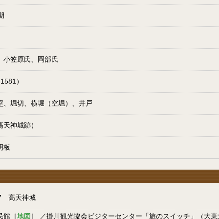
期
、小笠原氏、岡部氏
1581）
塁、堀切、横堀（空堀）、井戸
高天神城跡）
明板
7 高天神城
民館［
地図
］ ／掛川観光協会ビジターセンター「旅のスイッチ」（大東