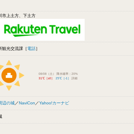
川市上土方、下土方
所観光交流課［
電話
］
08/08（土） 降水確率：20%
31℃［±0］
25℃［-1］
詳細
周辺の城
／
NaviCon
／
Yahoo!カーナビ
城