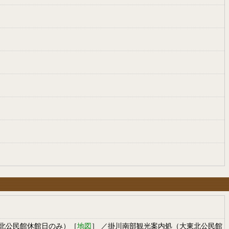
北公民館休館日のみ）［
地図
］ ／掛川南部観光案内処（大東北公民館