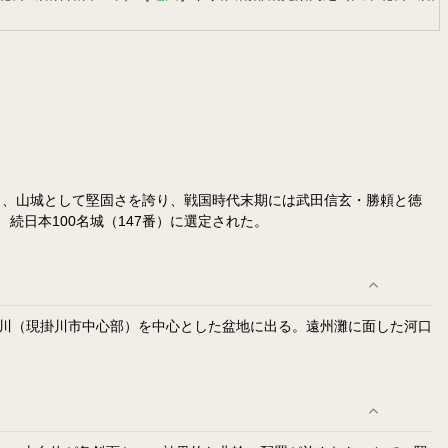
ら、山城として堅固さを誇り、戦国時代末期には武田信玄・勝頼と徳
続日本100名城（147番）に選定された。
掛川（現掛川市中心部）を中心とした盆地に出る。遠州灘に面した河口