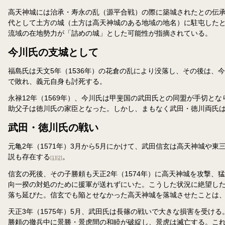
高天神城には治承・寿永の乱（源平合戦）の際に築城されたとの伝承
代として土方の城（土方は高天神城のある地域の地名）に駐屯したと
流域の在地勢力が「詰めの城」とした可能性が指摘されている。
今川氏の支城として
福島氏は天文5年（1536年）の花倉の乱により没落し、その後は、
で敗れ、義元自身も討死する。
永禄12年（1569年）、今川氏は甲斐国の武田氏との同盟が手切
助父子は徳川氏の家臣となった。しかし、まもなく武田・徳川両氏
武田・徳川氏の戦い
元亀2年（1571年）3月から5月にかけて、武田信玄は高天神城や東
説も存在する
。
[1]
[2]
信玄の死後、その子勝頼も天正2年（1574年）に高天神城を攻撃
向一揆の対処のために援軍が送れずにいた。こうした状況に絶望し
落ち延びた。信玄でも陥とせなかった高天神城を落城させたことは
天正3年（1575年）5月、武田氏は長篠の戦いで大きな損害を受け
勝頼の撤兵中に景勝・景虎間の和睦が破綻し、景虎は滅亡する。こ