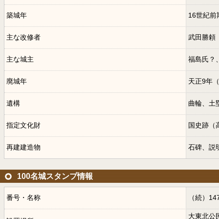
築城年
16世紀前
主な改修者
武田勝頼
主な城主
福島氏？
廃城年
天正9年（
遺構
曲輪、土
指定文化財
国史跡（
再建建造物
石碑、説
100名城スタンプ情報
番号・名称
（続）14
大東北公