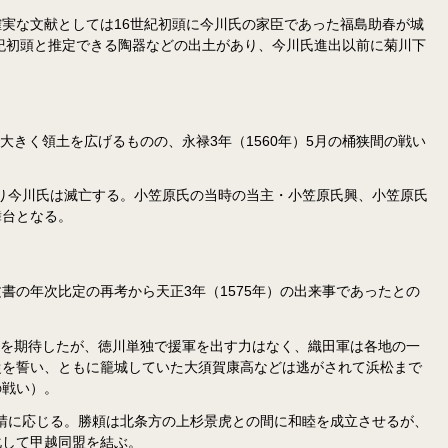
実な文献としては16世紀初頭に今川氏の家臣であった福島助春が城
紀初頭と推定できる陶器などの出土があり、今川氏進出以前に菊川下
きく領土を広げるものの、永禄3年（1560年）5月の桶狭間の戦い
より今川氏は滅亡する。小笠原氏の当時の当主・小笠原氏興、小笠原氏
舞台となる。
書の年次比定の再考から天正3年（1575年）の出来事であったとの
軍を期待したが、徳川単独で援軍を出す力はなく、織田軍は各地の一
従を誓い、ともに籠城していた大須賀康高などは逃がされて浜松まで
の戦い）。
請に応じる。勝頼は北条方の上杉景虎との間に和睦を成立させるが、
化して甲越同盟を結ぶ。