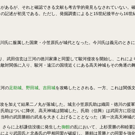
があるが、それと確認できる文献も考古学的発見もなされていない。確
の記述が初見である。ただし、発掘調査によると15世紀後半から16世
今川氏に服属した国衆・小笠原氏が城代となった。今川氏は義元のときに大
となり、武田信玄は三河の徳川家康と同盟して駿河侵攻を開始し、これに
は敵対関係に入り、駿河・遠江の国境近くにある高天神城もその角逐の
三河の
足助城
、
野田城
、
吉田城
を攻略したとされる。一方、これは関係文
、猛攻を加えて結果二ノ丸が落城した。城主小笠原氏助は織田・徳川の援
た氏助はついに降伏、高天神城は開城した。氏助（信興）は武田方に臣
、当時の武田勝頼の武名を大きく上げることとなった（第一次高天神城
る。さらに上杉謙信没後に発生した
御館
の乱において、上杉景勝の和睦要
れにより武田氏と北条氏の甲相同盟が破綻し、勝頼は景勝との同盟を強