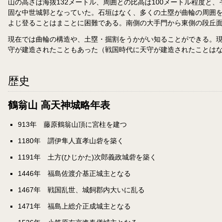
山の高さは海抜132メートル、周囲との比高は100メートル程度
固な中世城郭となっていた。石垣はなく、多くの土塁が曲輪の周囲
よじ登ることはまことに困難である。南側の大手門から東側の段丘
現在では曲輪の構造や、土塁・掘割をうかがい知ることができる。
守が建造されたこともあった（戦国時代に天守が建造されたことは
歴史
鶴翁山 高天神城略年表
913年 藤原鶴翁山頂に宮柱を建つ
1180年 謂伊隼人直孝山砦を築く
1191年 土方(ひじかた)次郎義政城砦を築く
1446年 福島佐渡介基正城主となる
1467年 戦国乱世、城飼郡内大いに乱る
1471年 福島上総介正成城主となる