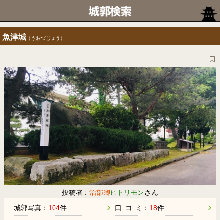
魚津城
（うおづじょう）
投稿者：
治部卿
ヒトリモン
さん
城郭写真：
104
件
口 コ ミ：
18
件