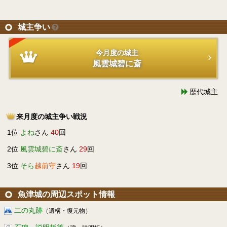
城主争い
今月度の城主
風雲城碧に斎
歴代城主
来月度の城主争い戦況
1位
よね
さん
40
回
2位
風雲城碧に斎
さん
29
回
3位
そら
越前守
さん
19
回
魚津城の周辺スポット情報
二の丸跡
（遺構・復元物）