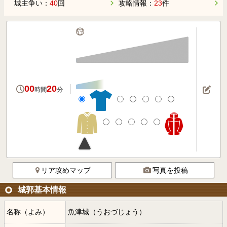
城主争い：
40
回
攻略情報：
23
件
00
20
時間
分
リア攻めマップ
写真を投稿
城郭基本情報
名称（よみ）
魚津城（うおづじょう）