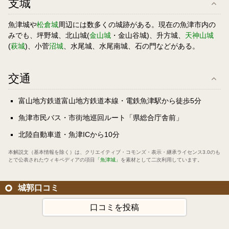
支城
魚津城や
松倉城
周辺には数多くの城跡がある。現在の魚津市内の
みでも、坪野城、北山城(
金山城
・金山谷城)、升方城、
天神山城
(
萩城
)、小菅
沼城
、水尾城、水尾南城、石の門などがある。
交通
富山地方鉄道富山地方鉄道本線・電鉄魚津駅から徒歩5分
魚津市民バス・市街地巡回ルート「県総合庁舎前」
北陸自動車道・魚津ICから10分
本解説文（基本情報を除く）は、
クリエイティブ・コモンズ・表示・継承ライセンス3.0
のも
とで公表されたウィキペディアの項目
「魚津城」
を素材として二次利用しています。
城郭口コミ
口コミを投稿