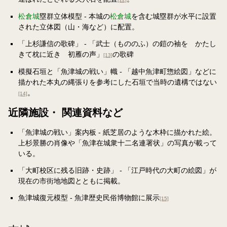
松倉城
塁群立体模型 - 本城の
松倉城
を含む城塁群が水平に設置
された立体図（山・海など）に配置。
「上杉謙信の歌碑」 - 「武士（もののふ）の鎧の袖を かたし
きて枕に近き 初雁の声」
の歌碑
[13]
模擬石垣と「魚津城の戦い」幟 - 「越中魚津町惣絵図」などに
描かれた本丸の縄張りを参考にした石垣で当時の遺構ではない
。
[14]
近隣施設・ 関連資料など
「魚津城の戦い」案内板 - 紙芝居のような木枠に描かれた絵。
上杉景勝の肖像や「魚津在城衆十二名連署状」の写真が載って
いる。
「大町校区に残る旧跡・史跡」 - 「江戸時代の大町の絵図」が
現在の市街地地図とともに掲載。
魚津城復元模型 - 魚津歴史民俗博物館に展示
[15]