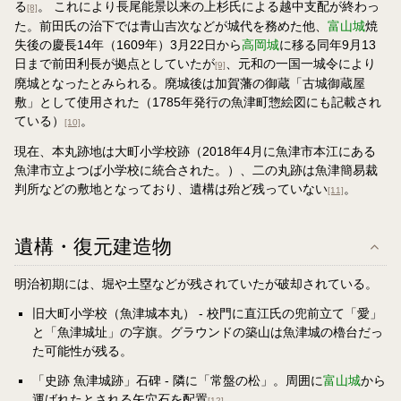
る
。 これにより長尾能景以来の上杉氏による越中支配が終わっ
[8]
た。前田氏の治下では青山吉次などが城代を務めた他、
富山城
焼
失後の慶長14年（1609年）3月22日から
高岡城
に移る同年9月13
日まで前田利長が拠点としていたが
、元和の一国一城令により
[9]
廃城となったとみられる。廃城後は加賀藩の御蔵「古城御蔵屋
敷」として使用された（1785年発行の魚津町惣絵図にも記載され
ている）
。
[10]
現在、本丸跡地は大町小学校跡（2018年4月に魚津市本江にある
魚津市立よつば小学校に統合された。）、二の丸跡は魚津簡易裁
判所などの敷地となっており、遺構は殆ど残っていない
。
[11]
遺構・復元建造物
明治初期には、堀や土塁などが残されていたが破却されている。
旧大町小学校（魚津城本丸） - 校門に直江氏の兜前立て「愛」
と「魚津城址」の字旗。グラウンドの築山は魚津城の櫓台だっ
た可能性が残る。
「史跡 魚津城跡」石碑 - 隣に「常盤の松」。周囲に
富山城
から
運ばれたとされる矢穴石を配置
。
[12]