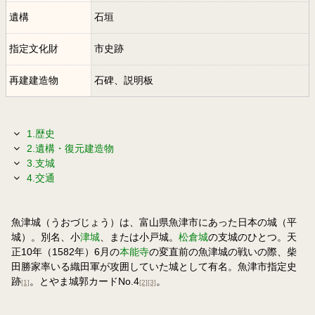
遺構
石垣
指定文化財
市史跡
再建建造物
石碑、説明板
1.歴史
2.遺構・復元建造物
3.支城
4.交通
魚津城（うおづじょう）は、富山県魚津市にあった日本の城（平
城）。別名、小
津城
、または小戸城。
松倉城
の支城のひとつ。天
正10年（1582年）6月の
本能寺
の変直前の魚津城の戦いの際、柴
田勝家率いる織田軍が攻囲していた城として有名。魚津市指定史
跡
。とやま城郭カードNo.4
。
[1]
[2]
[3]