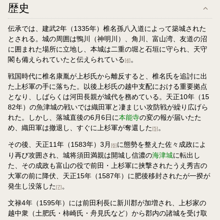
歴史
伝承では、建武2年（1335年）椎名孫八入道によって築城された
とされる。城の周囲は鴨川（神明川）、角川、富山湾、友道の沼
に囲まれた場所に立地し、本城は二重の堀と石垣に守られ、天守
閣も備えられていたと伝えられている
。
[4]
戦国時代に椎名康胤が上杉氏から離反すると、椎名氏を追討に出
た上杉軍の手に落ちた。以後上杉氏の越中支配における重要拠点
となり、しばらくは河田長親が城代を務めている。天正10年（15
82年）の魚津城の戦いでは織田軍と凄まじい攻防戦が繰り広げら
れた。しかし、落城直後の6月6日に
本能寺
の変の報が届いたた
め、織田軍は撤退し、すぐに上杉軍が奪還した
。
[5]
その後、天正11年（1583年）3月
に態勢を整えた佐々成政によ
[6]
り再び攻囲され、城将須田満親は開城し信濃の
海津城
に転出し
た、その成政も富山の役で前田・上杉軍に挟撃されたうえ秀吉の
大軍の前に降伏、天正15年（1587年）に肥後移封されたが一揆が
発生し没落した
。
[7]
文禄4年（1595年）には前田利長に新川郡が加増され、上杉家の
越中衆（土肥氏・柿崎氏・舟見氏など）から郡内の諸城を受け取