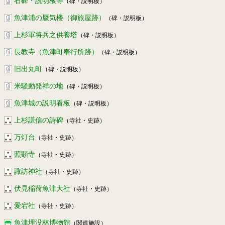
石碑・説明板等
（碑・説明板）
魚津浦の蜃気楼（御旅屋跡）
（碑・説明板）
上杉軍将兵之供養塔
（碑・説明板）
長教寺（魚津町奉行所跡）
（碑・説明板）
旧出丸町
（碑・説明板）
米騒動発祥の地
（碑・説明板）
魚津城の説明看板
（碑・説明板）
上杉謙信の詩碑
（寺社・史跡）
万灯台
（寺社・史跡）
照顕寺
（寺社・史跡）
諏訪神社
（寺社・史跡）
伏見稲荷魚津大社
（寺社・史跡）
愛宕社
（寺社・史跡）
魚津埋没林博物館
（関連施設）