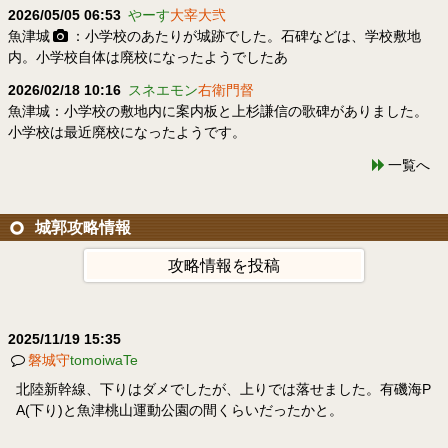
2026/05/05 06:53
やーす
大宰大弐
魚津城
：小学校のあたりが城跡でした。石碑などは、学校敷地
内。小学校自体は廃校になったようでしたあ
2026/02/18 10:16
スネエモン
右衛門督
魚津城：小学校の敷地内に案内板と上杉謙信の歌碑がありました。
小学校は最近廃校になったようです。
一覧へ
城郭攻略情報
攻略情報を投稿
2025/11/19 15:35
磐城守
tomoiwaTe
北陸新幹線、下りはダメでしたが、上りでは落せました。有磯海P
A(下り)と魚津桃山運動公園の間くらいだったかと。