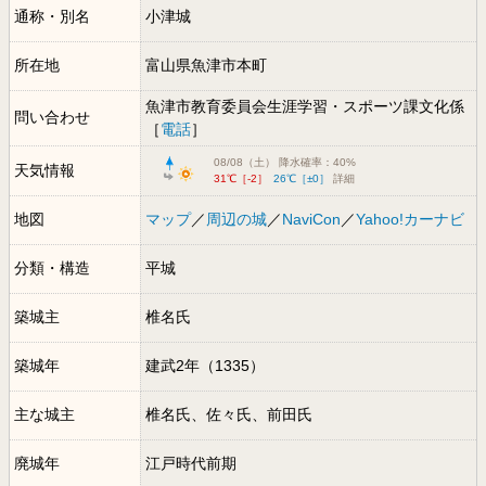
通称・別名
小津城
所在地
富山県魚津市本町
魚津市教育委員会生涯学習・スポーツ課文化係
問い合わせ
［
電話
］
08/08（土） 降水確率：40%
天気情報
31℃［-2］
26℃［±0］
詳細
地図
マップ
／
周辺の城
／
NaviCon
／
Yahoo!カーナビ
分類・構造
平城
築城主
椎名氏
築城年
建武2年（1335）
主な城主
椎名氏、佐々氏、前田氏
廃城年
江戸時代前期