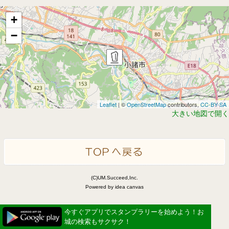
+
−
Leaflet
| ©
OpenStreetMap
contributors,
CC-BY-SA
大きい地図で開く
(C)UM.Succeed,Inc.
Powered by idea canvas
今すぐアプリでスタンプラリーを始めよう！お
城の検索もサクサク！