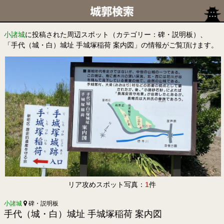
小諸城
に投稿された周辺スポット（カテゴリー：碑・説明板）、
「手代（城・白）城址 手城塚稲荷 案内図」の情報がご覧頂けます。
リア攻めスポット写真：
1
件
小諸城
碑・説明板
手代（城・白）城址 手城塚稲荷 案内図